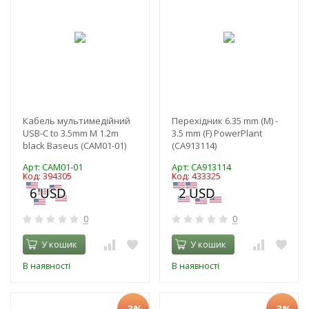
Кабель мультимедійний
Перехідник 6.35 mm (M) -
USB-C to 3.5mm M 1.2m
3.5 mm (F) PowerPlant
black Baseus (CAM01-01)
(CA913114)
Арт: CAM01-01
Арт: CA913114
Код: 394305
Код: 433325
0
0
У кошик
У кошик
В наявності
В наявності
-3%
-3%