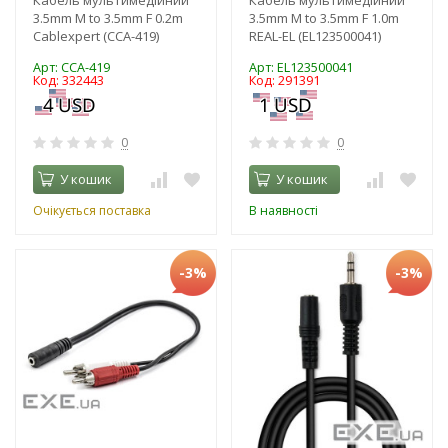
3.5mm M to 3.5mm F 0.2m
3.5mm M to 3.5mm F 1.0m
Cablexpert (CCA-419)
REAL-EL (EL123500041)
Арт: CCA-419
Арт: EL123500041
Код: 332443
Код: 291391
0
0
У кошик
У кошик
Очікується поставка
В наявності
-3%
-3%