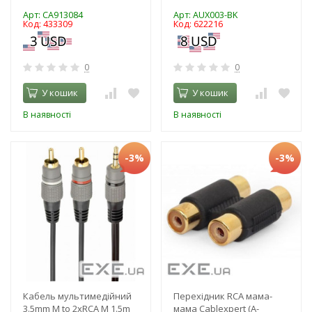
Арт: CA913084
Арт: AUX003-BK
Код: 433309
Код: 622216
0
0
У кошик
У кошик
В наявності
В наявності
-3%
-3%
Кабель мультимедійний
Перехідник RCA мама-
3.5mm M to 2xRCA M 1.5m
мама Cablexpert (A-