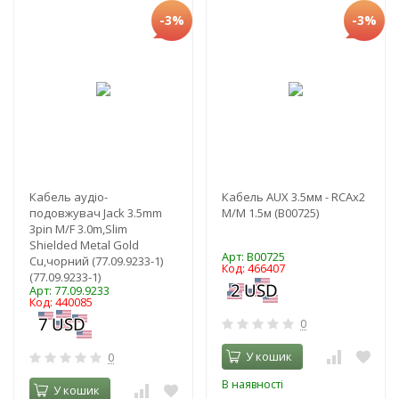
-3%
-3%
Кабель аудіо-
Кабель AUX 3.5мм - RCAx2
подовжувач Jack 3.5mm
M/M 1.5м (B00725)
3pin M/F 3.0m,Slim
Shielded Metal Gold
Арт: B00725
Cu,чорний (77.09.9233-1)
Код: 466407
(77.09.9233-1)
Арт: 77.09.9233
Код: 440085
0
У кошик
0
В наявності
У кошик