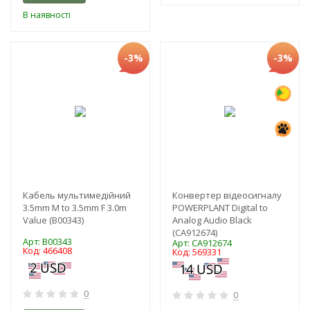
В наявності
-3%
-3%
Кабель мультимедійний
Конвертер відеосигналу
3.5mm M to 3.5mm F 3.0m
POWERPLANT Digital to
Value (B00343)
Analog Audio Black
(CA912674)
Арт: B00343
Арт: CA912674
Код: 466408
Код: 569331
0
0