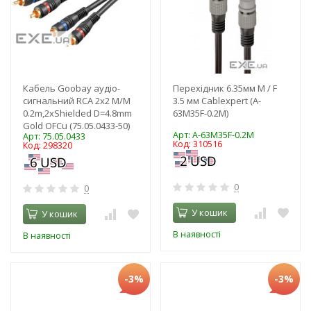
Кабель Goobay аудіо-
Перехідник 6.35мм M / F
сигнальний RCA 2x2 M/M
3.5 мм Cablexpert (A-
0.2m,2xShielded D=4.8mm
63M35F-0.2M)
Gold OFCu (75.05.0433-50)
Арт: A-63M35F-0.2M
Арт: 75.05.0433
Код: 310516
Код: 298320
0
0
У кошик
У кошик
В наявності
В наявності
-3%
-3%