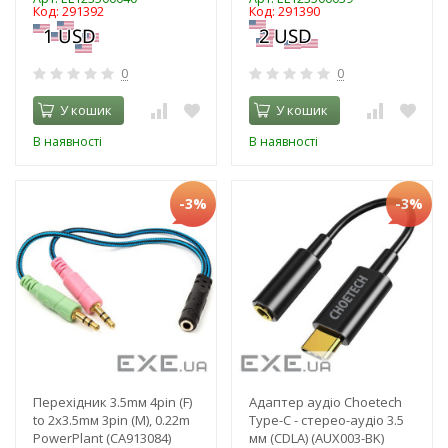
Код: 291392
Код: 291390
0
0
У кошик
У кошик
В наявності
В наявності
-3%
-3%
Перехідник 3.5mм 4pin (F)
Адаптер аудіо Choetech
to 2x3.5mм 3pin (M), 0.22m
Type-C - стерео-аудіо 3.5
PowerPlant (CA913084)
мм (CDLA) (AUX003-BK)