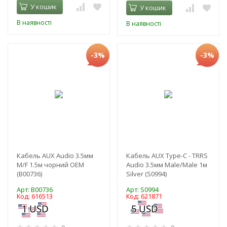
У кошик
У кошик
В наявності
В наявності
-3%
-3%
Кабель AUX Audio 3.5мм
Кабель AUX Type-C - TRRS
M/F 1.5м чорний OEM
Audio 3.5мм Male/Male 1м
(B00736)
Silver (S0994)
Арт: B00736
Арт: S0994
Код: 616513
Код: 621871