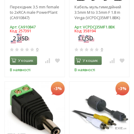
Перехідник 3.5 mm female
Кабель мультимедійний
to 2хRCA male PowerPlant
3.5mm M to 3.5mm F 1.8 m
(CA910847)
Vinga (VCPDCJ35MF1.8BK)
Арт: CA910847
Арт: VCPDCJ35MF1.8BK
Код: 257391
Код: 358194
0
0
У кошик
У кошик
В наявності
В наявності
-3%
-3%