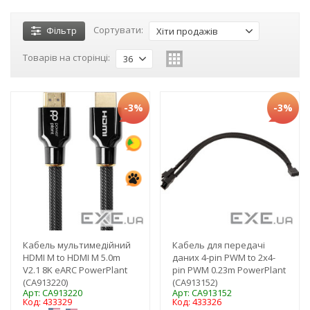
Сортувати:
Фільтр
Хіти продажів
Товарів на сторінці:
36
-3%
-3%
Кабель мультимедійний
Кабель для передачі
HDMI M to HDMI M 5.0m
даних 4-pin PWM to 2х4-
V2.1 8K eARC PowerPlant
pin PWM 0.23m PowerPlant
(CA913220)
(CA913152)
Арт: CA913220
Арт: CA913152
Код: 433329
Код: 433326