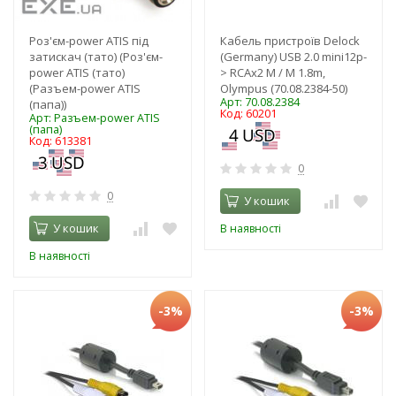
Роз'єм-power ATIS під
Кабель пристроїв Delock
затискач (тато) (Роз'єм-
(Germany) USB 2.0 mini12p-
power ATIS (тато)
> RCAx2 M / M 1.8m,
(Разъем-power ATIS
Olympus (70.08.2384-50)
Арт: 70.08.2384
(папа))
Код: 60201
Арт: Разъем-power ATIS
(папа)
Код: 613381
0
0
У кошик
У кошик
В наявності
В наявності
-3%
-3%