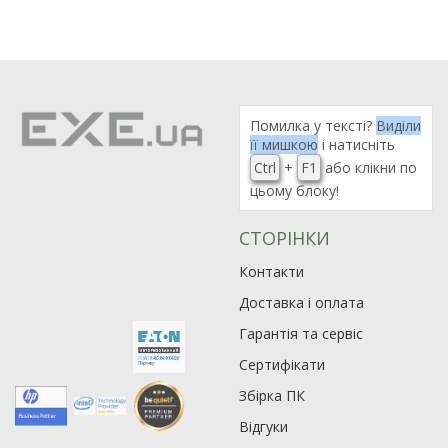
Помилка у тексті?
Виділи
її мишкою
і натисніть
Ctrl
+
F1
або клікни по
цьому блоку!
СТОРІНКИ
Контакти
Доставка і оплата
Гарантія та сервіс
Сертифікати
Збірка ПК
Відгуки