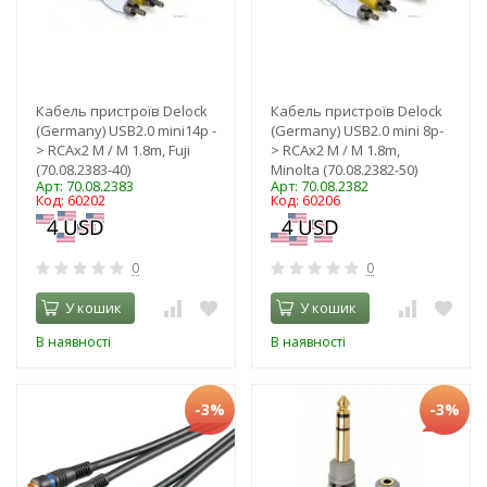
Кабель пристроїв Delock
Кабель пристроїв Delock
(Germany) USB2.0 mini14p -
(Germany) USB2.0 mini 8p-
> RCAx2 M / M 1.8m, Fuji
> RCAx2 M / M 1.8m,
(70.08.2383-40)
Minolta (70.08.2382-50)
Арт: 70.08.2383
Арт: 70.08.2382
Код: 60202
Код: 60206
0
0
У кошик
У кошик
В наявності
В наявності
-3%
-3%