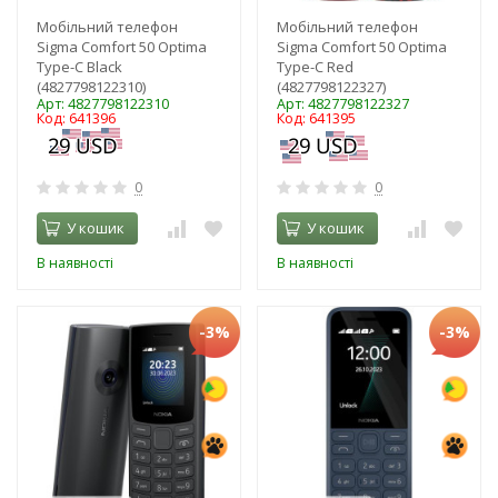
Мобільний телефон
Мобільний телефон
Sigma Comfort 50 Optima
Sigma Comfort 50 Optima
Type-C Black
Type-C Red
(4827798122310)
(4827798122327)
Арт: 4827798122310
Арт: 4827798122327
Код: 641396
Код: 641395
0
0
У кошик
У кошик
В наявності
В наявності
-3%
-3%