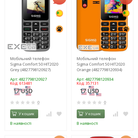
Мобільний телефон
Мобільний телефон
Sigma Comfort 50 HIT2020
Sigma Comfort 50 HIT2020
Grey (4827798120927)
Оrange (4827798120934)
Арт: 4827798120927
Арт: 4827798120934
Код: 613481
Код: 357131
0
0
У кошик
У кошик
В наявності
В наявності