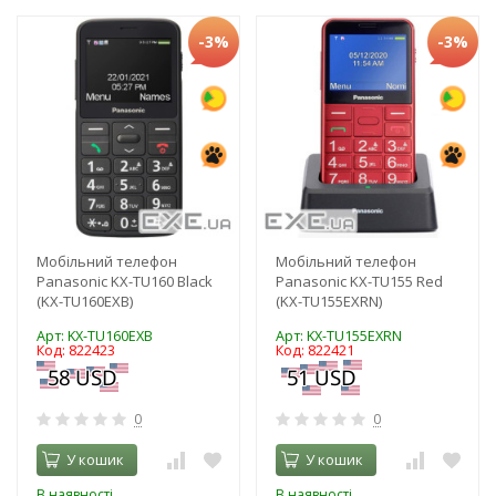
-3%
-3%
Мобільний телефон
Мобільний телефон
Panasonic KX-TU160 Black
Panasonic KX-TU155 Red
(KX-TU160EXB)
(KX-TU155EXRN)
Арт: KX-TU160EXB
Арт: KX-TU155EXRN
Код: 822423
Код: 822421
0
0
У кошик
У кошик
В наявності
В наявності