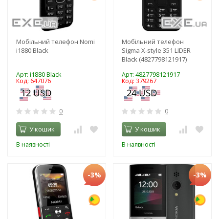
Мобільний телефон Nomi
Мобільний телефон
i1880 Black
Sigma X-style 351 LIDER
Black (4827798121917)
Арт: i1880 Black
Арт: 4827798121917
Код: 647076
Код: 379267
0
0
У кошик
У кошик
В наявності
В наявності
-3%
-3%