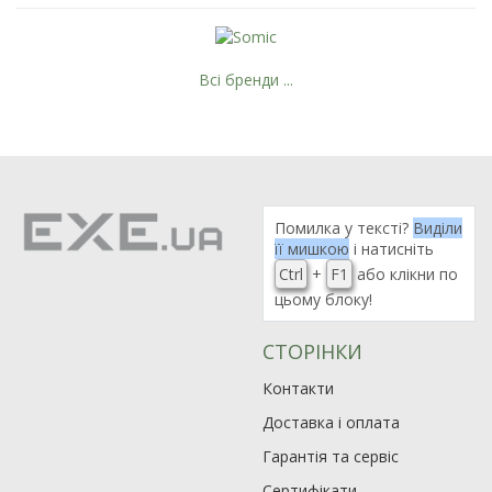
Всі бренди ...
Помилка у тексті?
Виділи
її мишкою
і натисніть
Ctrl
+
F1
або клікни по
цьому блоку!
СТОРІНКИ
Контакти
Доставка і оплата
Гарантія та сервіс
Сертифікати