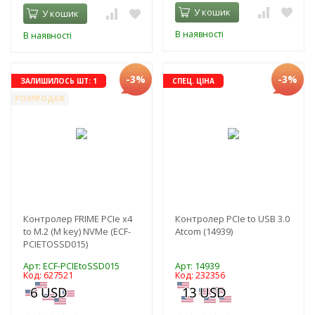
У кошик
У кошик
В наявності
В наявності
-3%
-3%
ЗАЛИШИЛОСЬ ШТ: 1
СПЕЦ. ЦІНА
РОЗПРОДАЖ
Контролер FRIME PCIe x4
Контролер PCIe to USB 3.0
to M.2 (M key) NVMe (ECF-
Atcom (14939)
PCIETOSSD015)
Арт: ECF-PCIEtoSSD015
Арт: 14939
Код: 627521
Код: 232356