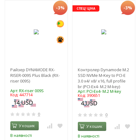
-3%
-3%
СПЕЦ! ЦІНА
Райзер DYNAMODE RX-
Контролер Dynamode M.2
RISER-009S Plus Black (RX-
SSD NVMe M-Key to PCI-E
riser 009S)
3.0 x4/ x8/ x16, full profile
br (PCI-Ex4- M.2 M-key)
Арт: RX-riser 009S
Арт: PCI-Ex4- M.2 M-key
Код: 447714
Код: 390651
0
0
У кошик
У кошик
В наявності
В наявності