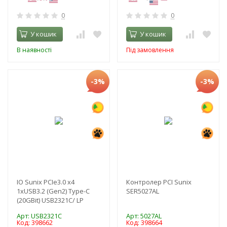
0
0
У кошик
У кошик
В наявності
Під замовлення
-3%
-3%
IO Sunix PCIe3.0 x4
Контролер PCI Sunix
1xUSB3.2 (Gen2) Type-C
SER5027AL
(20GBit) USB2321C/ LP
Арт: USB2321C
Арт: 5027AL
Код: 398662
Код: 398664