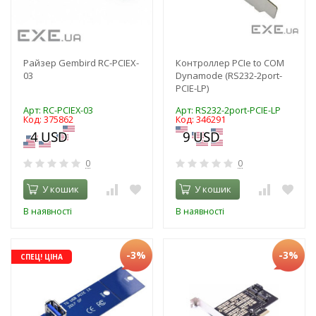
Райзер Gembird RC-PCIEX-
Контроллер PCIе to COM
03
Dynamode (RS232-2port-
PCIE-LP)
Арт: RC-PCIEX-03
Арт: RS232-2port-PCIE-LP
Код: 375862
Код: 346291
0
0
У кошик
У кошик
В наявності
В наявності
-3%
-3%
СПЕЦ! ЦІНА