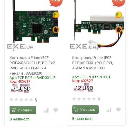
Контролер Frime (ECF-
Контролер Frime (ECF-
PCIE4sRAID001.LP) PCI-Eх2
PCIEtoPCI001) PCI-E-PCI,
RAID SATAIII 6GBPS 4
ASMedia ASM1083
канали , 88SE9230
Арт: ECF-PCIEtoPCI001
Арт: ECF-PCIE4sRAID001.LP
Код: 402527
Код: 405617
0
0
У кошик
У кошик
В наявності
В наявності