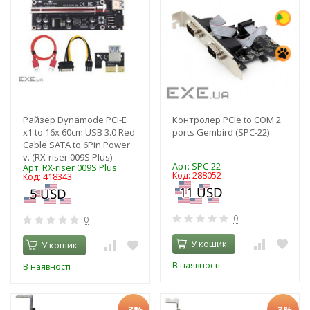
Райзер Dynamode PCI-E
Контролер PCIe to COM 2
x1 to 16x 60cm USB 3.0 Red
ports Gembird (SPC-22)
Cable SATA to 6Pin Power
v. (RX-riser 009S Plus)
Арт: SPC-22
Арт: RX-riser 009S Plus
Код: 288052
Код: 418343
0
0
У кошик
У кошик
В наявності
В наявності
-3%
-3%