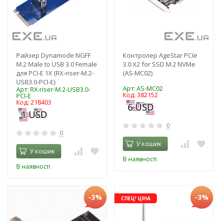
Райзер Dynamode NGFF
Контролер AgeStar PCIe
M.2 Male to USB 3.0 Female
3.0 X2 for SSD M.2 NVMe
для PCI-E 1X (RX-riser-M.2-
(AS-MC02)
USB3.0-PCI-E)
Арт: AS-MC02
Арт: RX-riser-M.2-USB3.0-
Код: 382152
PCI-E
Код: 218403
0
0
У кошик
У кошик
В наявності
В наявності
-3%
-3%
СПЕЦ! ЦІНА