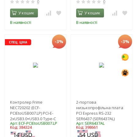
0
0
У кошик
У кошик
В наявності
В наявності
-3%
-3%
СПЕЦ. ЦІНА
Контролер Frime
2-портова
NEC720202 (ECF-
низькопрофільна плата
PCIEtoUSB007.LP) PCI-E-
PCI Express RS-232
2xUSB3.0+USB3.0 Type-C
SER6437 (SER6437AL)
Арт: ECF-PCIEtoUSB007.LP
Арт: SER6437AL
Код: 384324
Код: 398661