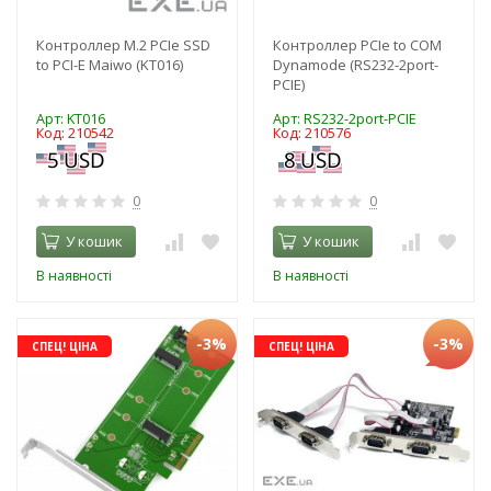
Контроллер M.2 PCIe SSD
Контроллер PCIе to COM
to PCI-E Maiwo (KT016)
Dynamode (RS232-2port-
PCIE)
Арт: KT016
Арт: RS232-2port-PCIE
Код: 210542
Код: 210576
0
0
У кошик
У кошик
В наявності
В наявності
-3%
-3%
СПЕЦ! ЦІНА
СПЕЦ! ЦІНА