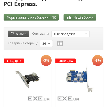
PCI Express.
Форма запиту на збирання ПК
Наші зборки
Сортувати:
Фільтр
Хіти продажів
Товарів на сторінці:
36
-3%
-3%
СПЕЦ! ЦІНА
СПЕЦ! ЦІНА