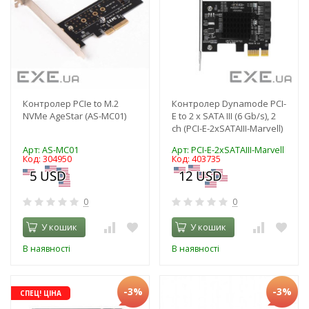
Контролер PCIe to M.2
Контролер Dynamode PCI-
NVMe AgeStar (AS-MC01)
E to 2 х SATA III (6 Gb/s), 2
ch (PCI-E-2xSATAIII-Marvell)
Арт: AS-MC01
Арт: PCI-E-2xSATAIII-Marvell
Код: 304950
Код: 403735
0
0
У кошик
У кошик
В наявності
В наявності
-3%
-3%
СПЕЦ! ЦІНА