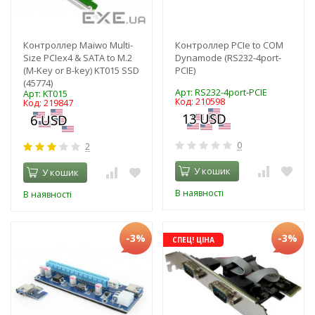
Контроллер Maiwo Multi-
Контроллер PCIе to COM
Size PCIex4 & SATA to M.2
Dynamode (RS232-4port-
(M-Key or B-key) KT015 SSD
PCIE)
(45774)
Арт: RS232-4port-PCIE
Арт: KT015
Код: 210598
Код: 219847
0
2
У кошик
У кошик
В наявності
В наявності
-3%
-3%
СПЕЦ! ЦІНА