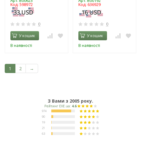
Арт: B00623
Арт: B00192
Код: 598972
Код: 636929
0
0
У кошик
У кошик
В наявності
В наявності
1
2
→
З Вами з 2005 року.