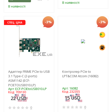
В наявності
В наявності
-3%
-3%
СПЕЦ. ЦІНА
Адаптер FRIME PCIe to USB
Контролер РСІе to
3.1 Type-C (2-ports)
LPT&COM Atcom (16082)
ASM1142 (ECF-
PCIETOUSB010.LP)
Арт: 16082
Арт: ECF-PCIEtoUSB010.LP
Код: 232355
Код: 709130
0
0