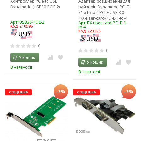
Контроллер PCIe to USB
Адаптер розширення для
Dynamode (USB30-PCIE-2)
райзерів Dynamode PCI-E
x1-x16 to 4 PCI-E USB 3.0
(RX-riser-card-PCI-E-1-to-4
Арт: USB30-PCIE-2
Арт: RX-riser-card-PCI-E-1-
Код: 210596
to-4
Код: 223325
0
0
У кошик
У кошик
В наявності
В наявності
-3%
-3%
СПЕЦ! ЦІНА
СПЕЦ! ЦІНА