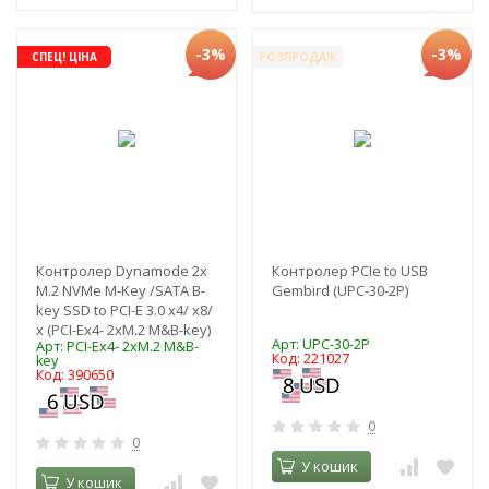
-3%
-3%
СПЕЦ! ЦІНА
РОЗПРОДАЖ
Контролер Dynamode 2х
Контролер PCIe to USB
M.2 NVMe M-Key /SATA B-
Gembird (UPC-30-2P)
key SSD to PCI-E 3.0 x4/ x8/
x (PCI-Ex4- 2xM.2 M&B-key)
Арт: UPC-30-2P
Арт: PCI-Ex4- 2xM.2 M&B-
Код: 221027
key
Код: 390650
0
0
У кошик
У кошик