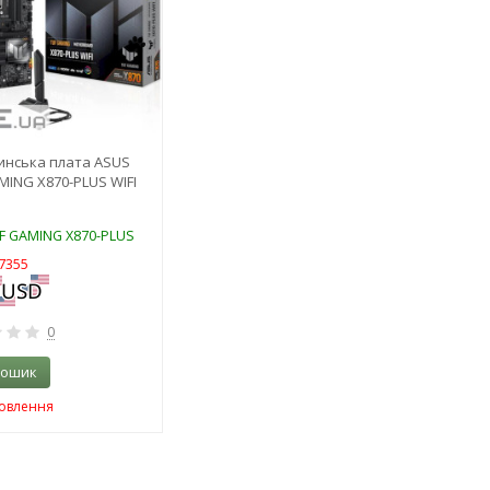
нська плата ASUS
MING X870-PLUS WIFI
UF GAMING X870-PLUS
7355
0
кошик
мовлення