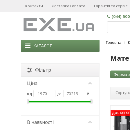
Контакти
Доставка і оплата
Гарантія та сервіс
(044) 50
Головна
К
КАТАЛОГ
Матер
Фільтр
Форма з
Ціна
Сортува
від
до
₴
ДОСТАВКА 
В наявності