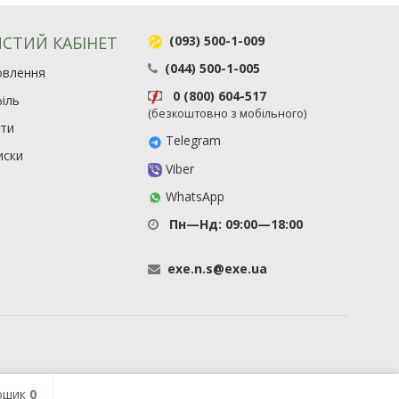
СТИЙ КАБІНЕТ
(093) 500-1-009
(044) 500-1-005
овлення
0 (800) 604-517
іль
(безкоштовно з мобільного)
ити
Telegram
иски
Viber
WhatsApp
Пн—Нд: 09:00—18:00
exe
.
n
.
s
@
exe
.
ua
ошик
0