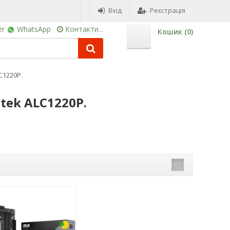
Вхід
Реєстрація
er
WhatsApp
Контакти...
Кошик (
0
)
C1220P.
ltek ALC1220P.
-3%