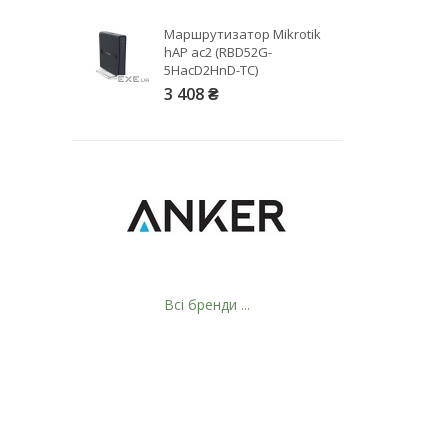
Маршрутизатор Mikrotik
hAP ac2 (RBD52G-
5HacD2HnD-TC)
3 408 ₴
Рейтинг EXE.ua:
4.6
974
90
19
21
63
Всі бренди ...