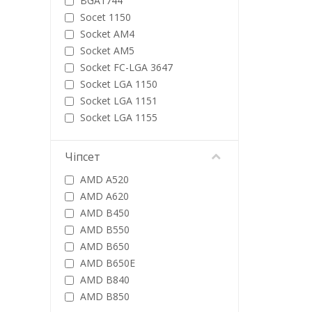
BGA1744
Socet 1150
Socket AM4
Socket AM5
Socket FC-LGA 3647
Socket LGA 1150
Socket LGA 1151
Socket LGA 1155
Socket LGA 1200
Socket LGA 1700
Чіпсет
Socket LGA 4677
AMD A520
Socket LGA1851
AMD A620
Socket SP5
AMD B450
Socket TR5
AMD B550
Вбудований CPU
AMD B650
AMD B650E
AMD B840
AMD B850