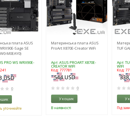
нська плата ASUS
Материнська плата ASUS
Матери
WRX90E-Sage SE
ProArt X870E-Creator WiFi
TUF GA
FW0-M0EAY0)
US PRO WS WRX90E-
Арт: ASUS PROART X870E-
Арт: T
CREATOR WIFI
WIFI
0241
Код: 777781
Код: 77
0
0
У кошик
У 
ошик
В наявності
Під за
ть уточнюйте