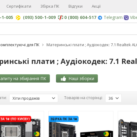
Сертифікати
Збірка ПК
Відгуки
Акції
0-1-005
(093) 500-1-009
0 (800) 604-517
Telegram
Vib
омплектуючі для ПК
Материнські плати ; Aудіокодек: 7.1 Realtek AL
инські плати ; Aудіокодек: 7.1 Rea
апиту на збирання ПК
Наші зборки
ти:
Товарів на сторінці:
Хіти продажів
36
-3%
-3%
ЗА 1₴ (ПО КИЄВУ)
ЗБІРКА ПК ЗА 1₴