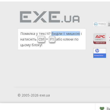
Помилка у тексті?
Виділи її мишкою
і
натисніть
Ctrl
+
F1
або клікни по
цьому блоку!
© 2005-2026 exe.ua
В