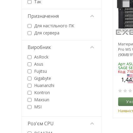
Так
Призначення
Для настільного ПК
Для сервера
Матери
Виробник
Pro WS 
(90MB1
AsRock
Asus
Арт: AS
SAGE SE
Fujitsu
Код: 71
Gigabyte
Huananzhi
Kontron
Maxsun
У к
MSI
Наявніс
Sapphire
Supermicro
Роз'єм CPU