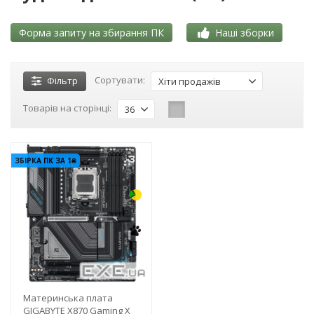
Форма запиту на збирання ПК
Наші зборки
Сортувати:
Фільтр
Хіти продажів
Товарів на сторінці:
36
-3%
ЗБІРКА ПК ЗА 1₴
Материнська плата
GIGABYTE X870 Gaming X