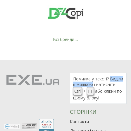
Всі бренди ...
Рейтинг EXE.ua:
4.6
Помилка у тексті?
Виділи
974
її мишкою
і натисніть
90
Ctrl
+
F1
або клікни по
19
цьому блоку!
21
63
СТОРІНКИ
Контакти
Доставка і оплата