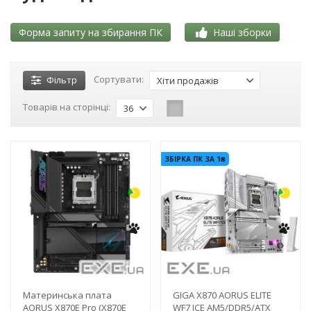
Форма запиту на збирання ПК
Наші зборки
Сортувати:
Фільтр
Хіти продажів
Товарів на сторінці:
36
-3%
-3%
ЗБІРКА ПК ЗА 1₴
Материнська плата
GIGA X870 AORUS ELITE
AORUS X870E Pro (X870E
WF7 ICE AM5/DDR5/ATX