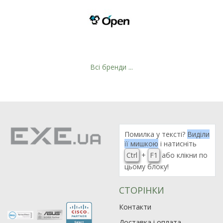
Всі бренди ...
Рейтинг EXE.ua:
4.6
Помилка у тексті?
Виділи
974
її мишкою
і натисніть
90
Ctrl
+
F1
або клікни по
19
цьому блоку!
21
63
СТОРІНКИ
Контакти
Доставка і оплата