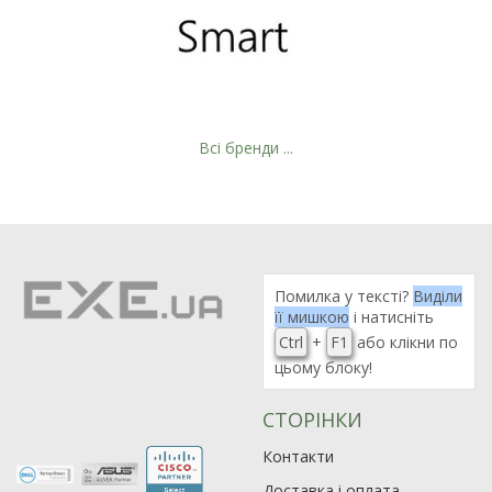
Всі бренди ...
Рейтинг EXE.ua:
4.6
Помилка у тексті?
Виділи
974
її мишкою
і натисніть
90
Ctrl
+
F1
або клікни по
19
цьому блоку!
21
63
СТОРІНКИ
Контакти
Доставка і оплата