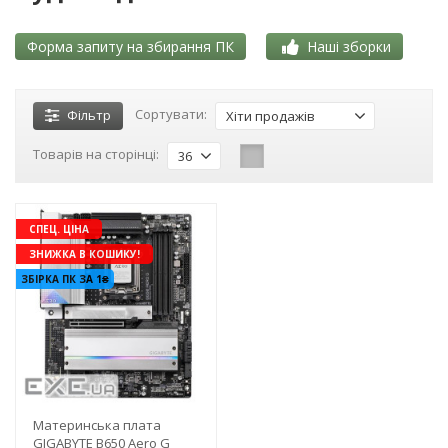
Форма запиту на збирання ПК
Наші зборки
Сортувати:
Фільтр
Хіти продажів
Товарів на сторінці:
36
СПЕЦ. ЦІНА
ЗНИЖКА В КОШИКУ!
ЗБІРКА ПК ЗА 1₴
Материнська плата
GIGABYTE B650 Aero G