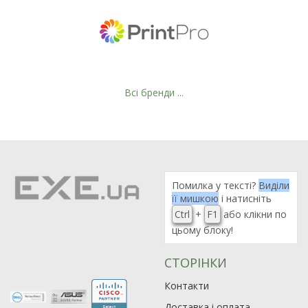
Всі бренди ...
Рейтинг EXE.ua:
4.6
Помилка у тексті?
Виділи
974
її мишкою
і натисніть
90
Ctrl
+
F1
або клікни по
19
цьому блоку!
21
63
СТОРІНКИ
Контакти
Доставка і оплата