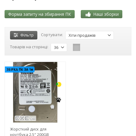
Форма запиту на збирання ПК
Наші зборки
Сортувати:
Фільтр
Хіти продажів
Товарів на сторінці:
36
-3%
ЗБІРКА ПК ЗА 1₴
Жорсткий диск для
ноутбука 2.5" 200GB