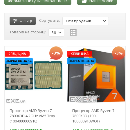
Форма запиту на збирання ПК
Наші зборки
Сортувати:
Фільтр
Хіти продажів
Товарів на сторінці:
36
-3%
-3%
СПЕЦ! ЦІНА
СПЕЦ! ЦІНА
ЗБІРКА ПК ЗА 1₴
ЗБІРКА ПК ЗА 1₴
Процесор AMD Ryzen 7
Процесор AMD Ryzen 7
7800X3D 4.2GHz AM5 Tray
7800X3D (100-
(100-000000910)
100000910WOF)