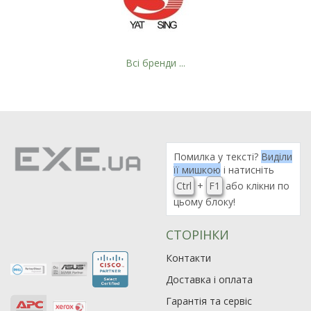
Всі бренди ...
Рейтинг EXE.ua:
4.6
974
Помилка у тексті?
Виділи
її мишкою
і натисніть
90
Ctrl
+
F1
або клікни по
19
цьому блоку!
21
63
СТОРІНКИ
Контакти
Доставка і оплата
Гарантія та сервіс