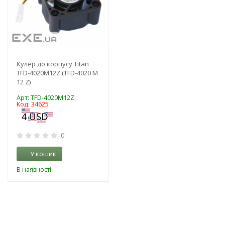
Кулер до корпусу Titan
TFD-4020M12Z (TFD-4020 M
12 Z)
Арт: TFD-4020M12Z
Код: 34625
0
У кошик
В наявності