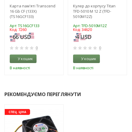
Карта пам'яті Transcend
Кулер до корпусу Titan
16 Gb CF (133X)
TFD-5010 M 12 Z (TFD-
(TS16GCF133)
5010M12Z)
Арт: TS16GCF133
Арт: TFD-5010M12Z
Код: 7260
Код: 34620
0
0
У кошик
У кошик
В наявності
В наявності
РЕКОМЕНДУЄМО ПЕРЕГЛЯНУТИ
-3%
СПЕЦ. ЦІНА