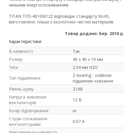
низьким енергоспоживанням.
TITAN TFD-4010M12Z відповідає стандарту RoHS,
виготовлено тільки з екологічно-чистих матеріалів.
Товар додано: Бер. 2010 р.
Характеристики:
В наявності
Так
Розмір
40 х 40 х 10 мм
Рейтинг EXE.ua:
4.6
Тиск
2.54 мм H2O
974
Z-bearing - олійною
90
Тип підшипника
підшипник ковзання
19
Рівень шуму
21dB
21
Напруга живлення
63
12 В
вентиляторів
Колір підсвічування
ні
Струм споживання
0.07 А
вентиляторами
Максимальна швидкість