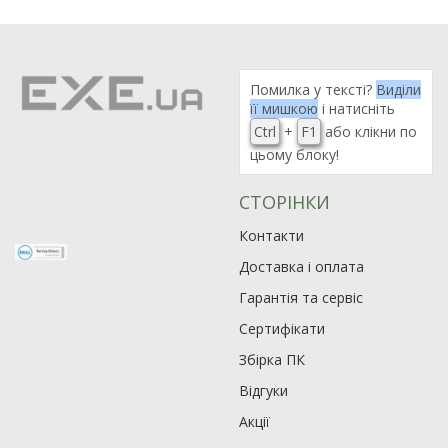
Помилка у тексті?
Виділи
її мишкою
і натисніть
Ctrl
+
F1
або клікни по
цьому блоку!
СТОРІНКИ
Контакти
Доставка і оплата
Гарантія та сервіс
Сертифікати
Збірка ПК
Відгуки
Акції