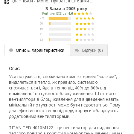
QR + IBAN - Моно, Приват, інші банки ...
З Вами з 2005 року.
Опис & Характеристики
Відгуки
(0)
Опис:
Уся потужність, споживана комп'ютерним "залізом",
виділяється в тепло. Як правило, системою
споживається і, йде в тепло від 40% до 80% від
номінальної потужності блоку живлення. Штатного
вентилятора в блоці живлення для відведення навіть
мінімальній потужності може бути недостатньо. Тому
для ефективного тепловідводу, корпуси обладнують
додатковими вентиляторами.
TITAN TFD-4010M12Z - це вентилятор для видалення
теплого повітря з корпусу з комфортним рівнем шуму і