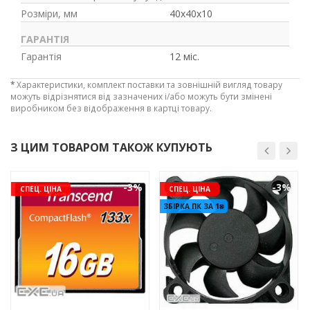
Розміри, мм
40x40x10
ГАРАНТІЯ
Гарантія
12 міс.
*
Характеристики, комплект поставки та зовнішній вигляд товару
можуть відрізнятися від зазначених і/або можуть бути змінені
виробником без відображення в картці товару.
З ЦИМ ТОВАРОМ ТАКОЖ КУПУЮТЬ
-3%
-3%
СПЕЦ. ЦІНА
СПЕЦ. ЦІНА
ЗБІРКА ПК ЗА 1₴