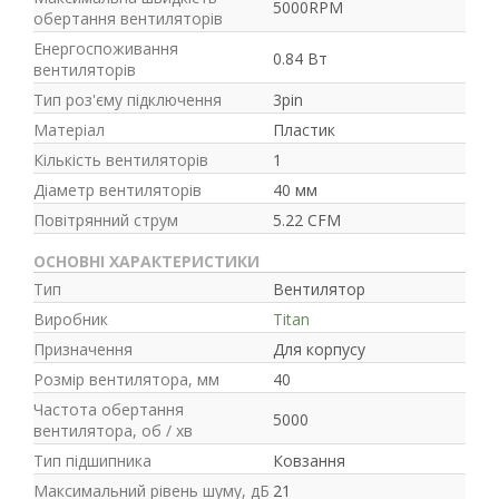
5000RPM
обертання вентиляторів
Енергоспоживання
0.84 Вт
вентиляторів
Тип роз'єму підключення
3pin
Матеріал
Пластик
Кількість вентиляторів
1
Діаметр вентиляторів
40 мм
Повітрянний струм
5.22 CFM
ОСНОВНІ ХАРАКТЕРИСТИКИ
Тип
Вентилятор
Виробник
Titan
Призначення
Для корпусу
Розмір вентилятора, мм
40
Частота обертання
5000
вентилятора, об / хв
Тип підшипника
Ковзання
Максимальний рівень шуму, дБ
21