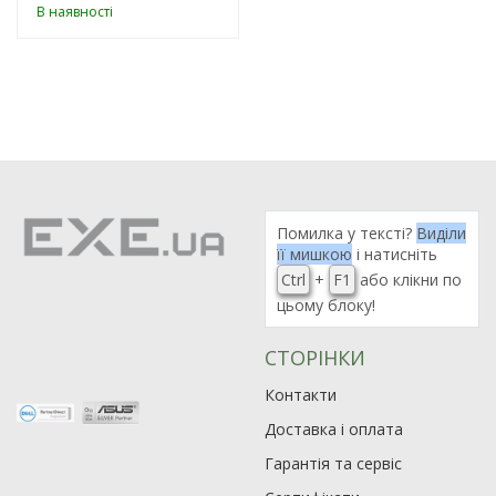
В наявності
Помилка у тексті?
Виділи
її мишкою
і натисніть
Ctrl
+
F1
або клікни по
цьому блоку!
СТОРІНКИ
Контакти
Доставка і оплата
Гарантія та сервіс