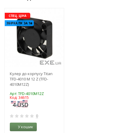
-3%
СПЕЦ. ЦІНА
ЗБІРКА ПК ЗА 1₴
Кулер до корпусу Titan
TFD-4010 M 12 Z (TFD-
4010M12Z)
Арт: TFD-4010M12Z
Код: 34615
0
У кошик