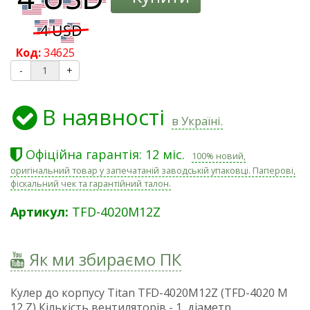
Код:
34625
-
+
В наявності
в Україні.
Офіційна гарантія: 12 міс.
100% новий,
оригінальний товар у запечатаній заводській упаковці. Паперові,
фіскальний чек та гарантійний талон.
Артикул:
TFD-4020M12Z
Як ми збираємо ПК
Кулер до корпусу Titan TFD-4020M12Z (TFD-4020 M
12 Z) Кількість вентиляторів - 1, діаметр