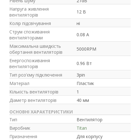
Рівень шуму
21dB
Напруга живлення
12 В
вентиляторів
Колір підсвічування
ні
Струм споживання
0.08 А
вентиляторами
Максимальна швидкість
5000RPM
обертання вентиляторів
Енергоспоживання
0.96 Вт
вентиляторів
Тип роз'єму підключення
3pin
Матеріал
Пластик
Кількість вентиляторів
1
Діаметр вентиляторів
40 мм
ОСНОВНІ ХАРАКТЕРИСТИКИ
Тип
Вентилятор
Виробник
Titan
Призначення
Для корпусу