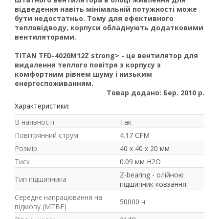
відведення навіть мінімальній потужності може
бути недостатньо. Тому для ефективного
тепловідводу, корпуси обладнують додатковими
вентиляторами.
TITAN TFD-4020M12Z strong> - це вентилятор для
видалення теплого повітря з корпусу з
комфортним рівнем шуму і низьким
енергоспоживанням.
Товар додано: Бер. 2010 р.
Характеристики:
В наявності
Так
Рейтинг EXE.ua:
4.6
Повітрянний струм
4.17 CFM
974
Розмір
40 х 40 х 20 мм
90
Тиск
0.09 мм H2O
19
21
Z-bearing - олійною
Тип підшипника
підшипник ковзання
63
Середнє напрацювання на
50000 ч
відмову (MTBF)