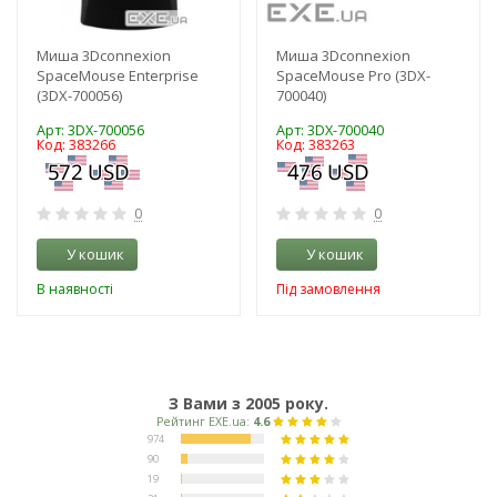
Миша 3Dconnexion
Миша 3Dconnexion
SpaceMouse Enterprise
SpaceMouse Pro (3DX-
(3DX-700056)
700040)
Арт: 3DX-700056
Арт: 3DX-700040
Код: 383266
Код: 383263
0
0
У кошик
У кошик
В наявності
Під замовлення
З Вами з 2005 року.