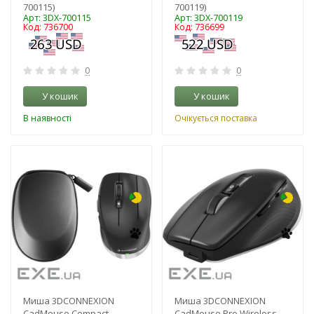
700115)
700119)
Арт: 3DX-700115
Арт: 3DX-700119
Код: 736700
Код: 736699
0
0
У кошик
У кошик
В наявності
Очікується поставка
-3%
-3%
Миша 3DCONNEXION
Миша 3DCONNEXION
CadMouse Compact
CadMouse Pro Wireless