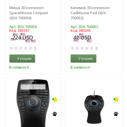
Миша 3Dconnexion
Килимок 3Dconnexion
SpaceMouse Compact
CadMouse Pad (3DX-
(3DX-700059)
700053)
Арт: 3DX-700059
Арт: 3DX-700053
Код: 383267
Код: 383265
0
0
У кошик
У кошик
В наявності
В наявності
-3%
-3%