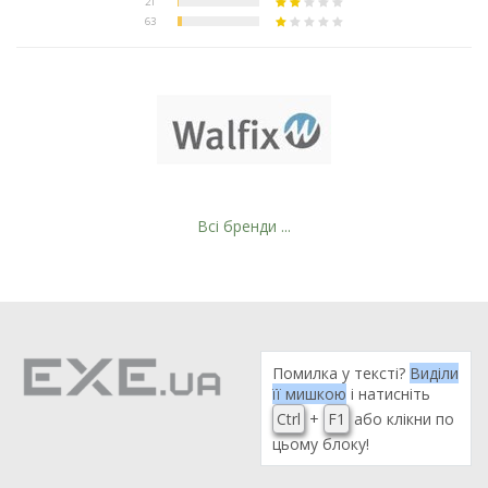
Всі бренди ...
Помилка у тексті?
Виділи
її мишкою
і натисніть
Ctrl
+
F1
або клікни по
цьому блоку!