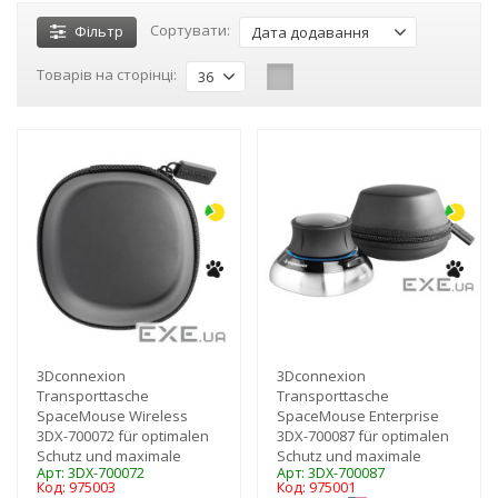
Сортувати:
Фільтр
Дата додавання
Товарів на сторінці:
36
-3%
-3%
3Dconnexion
3Dconnexion
Transporttasche
Transporttasche
SpaceMouse Wireless
SpaceMouse Enterprise
3DX-700072 für optimalen
3DX-700087 für optimalen
Schutz und maximale
Schutz und maximale
Арт: 3DX-700072
Арт: 3DX-700087
Код: 975003
Код: 975001