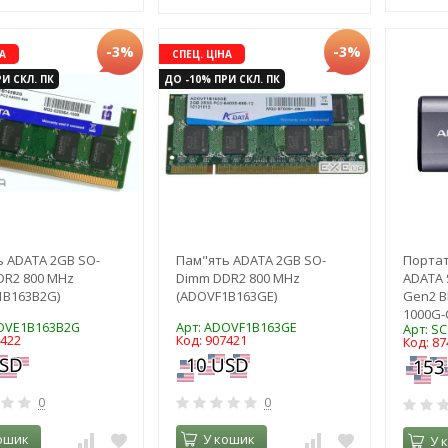
-3%
-3%
А
СПЕЦ. ЦІНА
И СКЛ. ПК
ДО -10% ПРИ СКЛ. ПК
 ADATA 2GB SO-
Пам"ять ADATA 2GB SO-
Портат
DR2 800 MHz
Dimm DDR2 800 MHz
ADATA 
1B163B2G)
(ADOVF1B163GE)
Gen2 Bl
1000G-
DOVE1B163B2G
Арт: ADOVF1B163GE
Арт: S
7422
Код: 907421
Код: 87
0
0
ошик
У кошик
У 