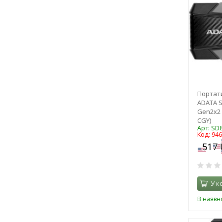
Портат
ADATA S
Gen2x2 
CGY)
Арт: SD
Код: 94
У к
В наявно