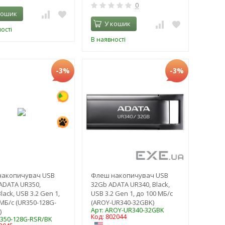
0
кошик
У кошик
ості
В наявності
-3%
-3%
накопичувач USB
Флеш накопичувач USB
ADATA UR350,
32Gb ADATA UR340, Black,
Black, USB 3.2 Gen 1,
USB 3.2 Gen 1, до 100 МБ/с
 МБ/с (UR350-128G-
(AROY-UR340-32GBK)
Арт: AROY-UR340-32GBK
)
Код: 802044
R350-128G-RSR/BK