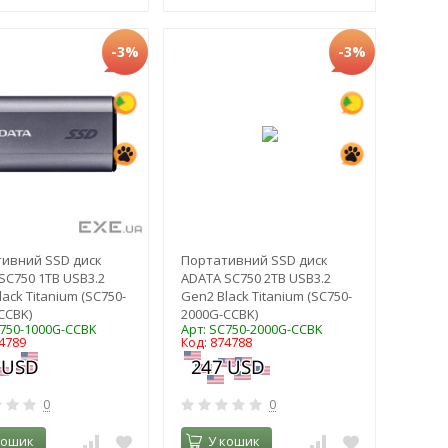
-3%
-3%
ивний SSD диск
Портативний SSD диск
SC750 1TB USB3.2
ADATA SC750 2TB USB3.2
ack Titanium (SC750-
Gen2 Black Titanium (SC750-
CCBK)
2000G-CCBK)
C750-1000G-CCBK
Арт: SC750-2000G-CCBK
4789
Код: 874788
0
0
кошик
У кошик