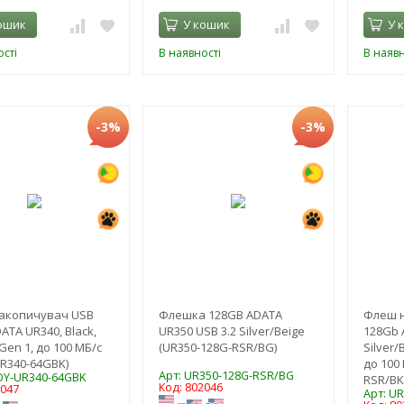
ошик
У кошик
У 
сті
В наявності
В наявн
-3%
-3%
акопичувач USB
Флешка 128GB ADATA
Флеш 
ATA UR340, Black,
UR350 USB 3.2 Silver/Beige
128Gb 
Gen 1, до 100 МБ/с
(UR350-128G-RSR/BG)
Silver/
R340-64GBK)
до 100
Арт: UR350-128G-RSR/BG
OY-UR340-64GBK
RSR/BK
Код: 802046
2047
Арт: U