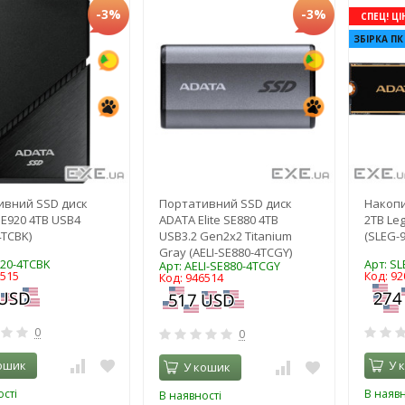
-3%
-3%
СПЕЦ! ЦІ
ЗБІРКА ПК
ивний SSD диск
Портативний SSD диск
Накопи
E920 4TB USB4
ADATA Elite SE880 4TB
2TB Le
4TCBK)
USB3.2 Gen2x2 Titanium
(SLEG-
Gray (AELI-SE880-4TCGY)
920-4TCBK
Арт: S
Арт: AELI-SE880-4TCGY
6515
Код: 92
Код: 946514
0
0
ошик
У 
У кошик
сті
В наявн
В наявності