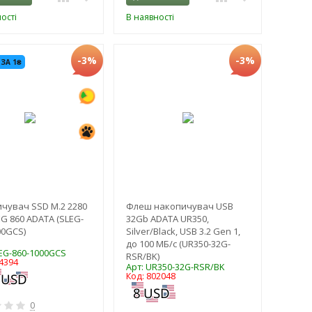
ості
В наявності
-3%
-3%
 ЗА 1₴
чувач SSD M.2 2280
Флеш накопичувач USB
EG 860 ADATA (SLEG-
32Gb ADATA UR350,
00GCS)
Silver/Black, USB 3.2 Gen 1,
до 100 МБ/с (UR350-32G-
LEG-860-1000GCS
RSR/BK)
4394
Арт: UR350-32G-RSR/BK
Код: 802048
0