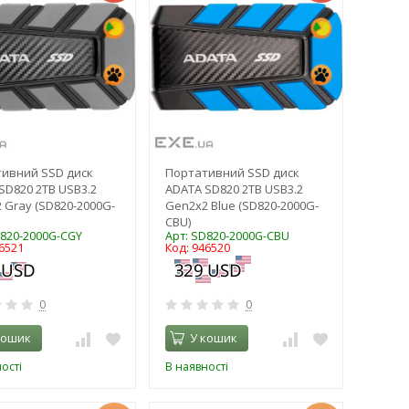
ивний SSD диск
Портативний SSD диск
SD820 2TB USB3.2
ADATA SD820 2TB USB3.2
 Gray (SD820-2000G-
Gen2x2 Blue (SD820-2000G-
CBU)
D820-2000G-CGY
Арт: SD820-2000G-CBU
6521
Код: 946520
0
0
кошик
У кошик
ості
В наявності