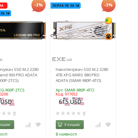
-3%
-3%
НА
ЗБІРКА ПК ЗА 1₴
 ЗА 1₴
чувач SSD M.2 2280
Накопичувач SSD M.2 2280
gend 900 PRO ADATA
4TB XPG MARS 980 PRO
900P-2TCS)
ADATA (SMAR-980P-4TCI)
LEG-900P-2TCS
Арт: SMAR-980P-4TCI
0206
Код: 917652
0
0
кошик
У кошик
ості
В наявності