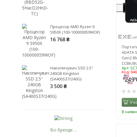
Процесор AMD Ryzen 9
5950X (100-100000059WOF)
16 768 ₴
Портат
ADATA S
Gen2 Bl
CCBK/BU
Накопичувач SSD 2.5"
Арт: SC
Код: 94
240GB Kingston
(SA400S37/240G)
3 500 ₴
У к
В наявно
Всі бренди ...