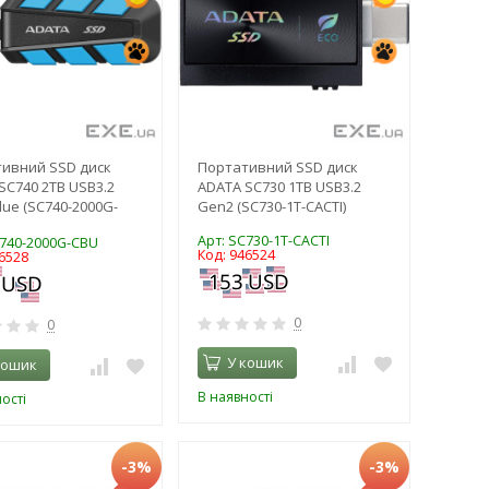
ивний SSD диск
Портативний SSD диск
SC740 2TB USB3.2
ADATA SC730 1TB USB3.2
lue (SC740-2000G-
Gen2 (SC730-1T-CACTI)
Арт: SC730-1T-CACTI
C740-2000G-CBU
Код: 946524
6528
0
0
У кошик
кошик
В наявності
ості
-3%
-3%