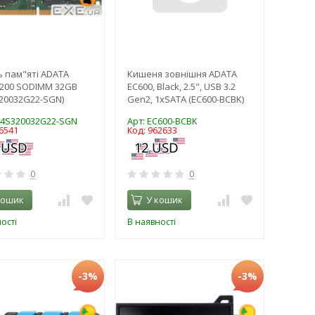
 пам"яті ADATA
Кишеня зовнішня ADATA
200 SODIMM 32GB
EC600, Black, 2.5", USB 3.2
20032G22-SGN)
Gen2, 1xSATA (EC600-BCBK)
D4S320032G22-SGN
Арт: EC600-BCBK
6541
Код: 962633
0
0
кошик
У кошик
ості
В наявності
-3%
-3%