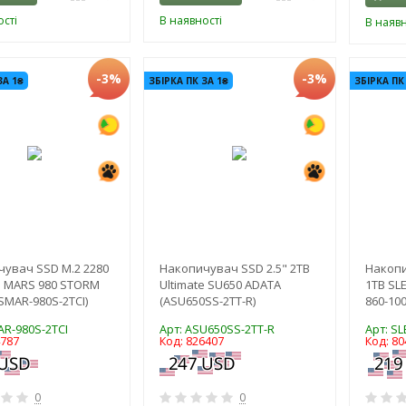
сті
В наявності
В наявн
-3%
-3%
ЗА 1₴
ЗБІРКА ПК ЗА 1₴
ЗБІРКА ПК
увач SSD M.2 2280
Накопичувач SSD 2.5" 2TB
Накопи
G MARS 980 STORM
Ultimate SU650 ADATA
1TB SL
SMAR-980S-2TCI)
(ASU650SS-2TT-R)
860-10
AR-980S-2TCI
Арт: ASU650SS-2TT-R
Арт: S
4787
Код: 826407
Код: 80
0
0