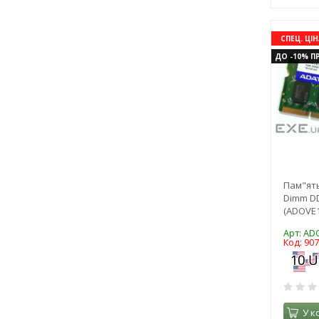
СПЕЦ. ЦІН
ДО -10% ПР
Пам"ять
Dimm D
(ADOVE
Арт: A
Код: 90
У к