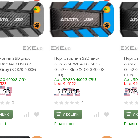
ивний SSD диск
Портативний SSD диск
Портат
D820 4TB USB3.2
ADATA SD820 4TB USB3.2
ADATA 
Gray (SD820-4000G-
Gen2x2 Blue (SD820-4000G-
Gen2x2
CBU)
CGY)
820-4000G-CGY
Арт: SD820-4000G-CBU
Арт: S
6523
Код: 946522
Код: 94
0
0
ошик
У кошик
У 
сті
В наявності
В наявн