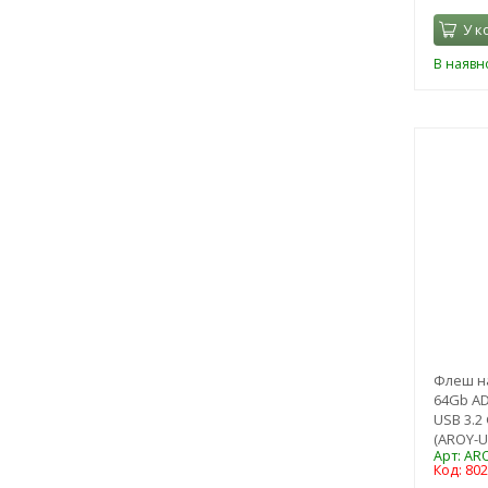
У к
В наявно
Флеш н
64Gb AD
USB 3.2 
(AROY-U
Арт: AR
Код: 80