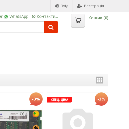
Вхід
Реєстрація
er
WhatsApp
Контакти...
Кошик (
0
)
-3%
-3%
СПЕЦ. ЦІНА