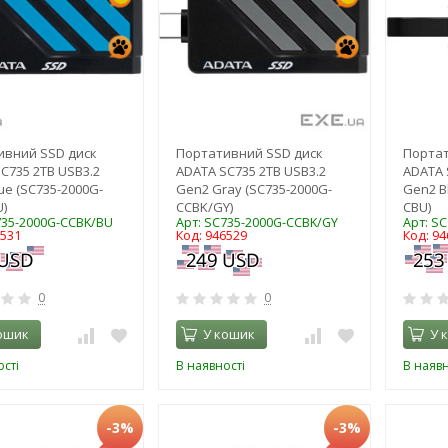
ивний SSD диск
Портативний SSD диск
Портат
C735 2TB USB3.2
ADATA SC735 2TB USB3.2
ADATA 
ue (SC735-2000G-
Gen2 Gray (SC735-2000G-
Gen2 B
)
CCBK/GY)
CBU)
735-2000G-CCBK/BU
Арт: SC735-2000G-CCBK/GY
Арт: S
6531
Код: 946529
Код: 94
0
0
ошик
У кошик
У 
сті
В наявності
В наявн
-3%
-3%