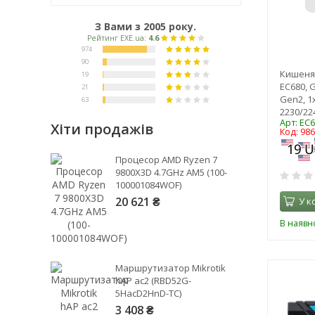
З Вами з 2005 року.
Кишеня
EC680, G
Gen2, 1
2230/22
Арт: EC
Хіти продажів
Код: 98
Рейтинг EXE.ua:
4.6
Процесор AMD Ryzen 7
974
9800X3D 4.7GHz AM5 (100-
100001084WOF)
90
20 621 ₴
У к
19
21
В наявно
63
Маршрутизатор Mikrotik
hAP ac2 (RBD52G-
5HacD2HnD-TC)
3 408 ₴