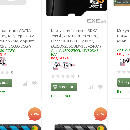
 зовнішня ADATA
Карта пам"яті microSDXC,
Модуль
rey, M.2, Type-C 3.2
256Gb, ADATA Premier Pro,
DDR4-3
xM.2 NVMe, формат
Class10 UHS-I U3 V30 A2,
(AD4S3
42/2 (EC680-CCGY)
(AUSDX256GUI3V30SA2-RA1)
Арт: A
680-CCGY
Арт: AUSDX256GUI3V30SA2-
Код: 97
6814
RA1
Код: 986812
0
0
У 
ошик
У кошик
В наявн
сті
В наявності
-3%
-3%