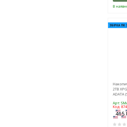
В наявно
ЗБІРКА ПК 
Накопич
2TB XP
ADATA (
Арт: SM
Код: 87