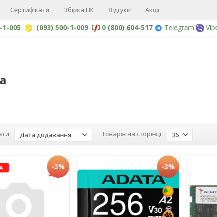
Сертифікати
Збірка ПК
Відгуки
Акції
0-1-005
(093) 500-1-009
0 (800) 604-517
Telegram
Vib
a
ти:
Товарів на сторінці:
Дата додавання
36
-3%
-3%
А