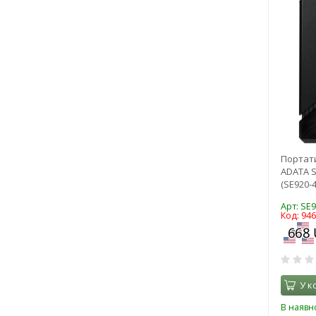
Портат
ADATA S
(SE920-
Арт: SE
Код: 94
У к
В наявно