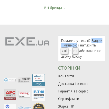
Всі бренди ...
Рейтинг EXE.ua:
4.6
974
Помилка у тексті?
Виділи
90
її мишкою
і натисніть
19
Ctrl
+
F1
або клікни по
21
цьому блоку!
63
СТОРІНКИ
Контакти
Доставка і оплата
Гарантія та сервіс
Сертифікати
Збірка ПК