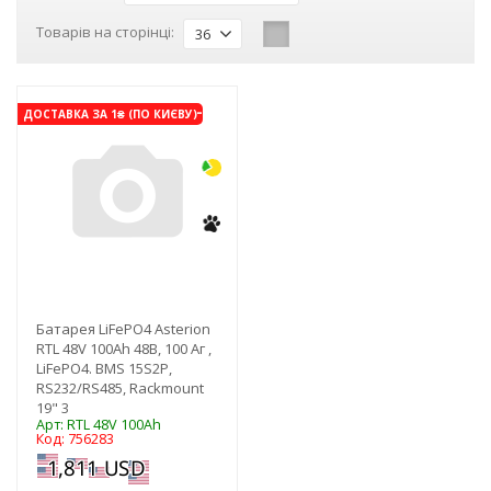
Товарів на сторінці:
36
-3%
ДОСТАВКА ЗА 1₴ (ПО КИЄВУ)
Батарея LiFePO4 Asterion
RTL 48V 100Ah 48В, 100 Аг ,
LiFePO4. BMS 15S2P,
RS232/RS485, Rackmount
19" 3
Арт: RTL 48V 100Ah
Код: 756283