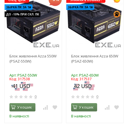
ЗБІРКА ПК ЗА 1₴
ЗБІРКА ПК ЗА 1₴
ДО -10% ПРИ СКЛ. ПК
Блок живлення Azza 550W
Блок живлення Azza 650W
(PSAZ-550W)
(PSAZ-650W)
Арт: PSAZ-550W
Арт: PSAZ-650W
Код: 317538
Код: 317537
0
0
У кошик
У кошик
В наявності
В наявності