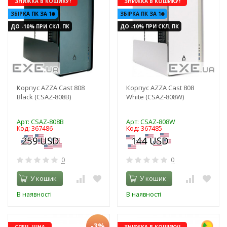
ЗНИЖКА В КОШИКУ!
ЗНИЖКА В КОШИКУ!
ЗБІРКА ПК ЗА 1₴
ЗБІРКА ПК ЗА 1₴
ДО -10% ПРИ СКЛ. ПК
ДО -10% ПРИ СКЛ. ПК
Корпус AZZA Cast 808
Корпус AZZA Cast 808
Black (CSAZ-808B)
White (CSAZ-808W)
Арт: CSAZ-808B
Арт: CSAZ-808W
Код: 367486
Код: 367485
0
0
У кошик
У кошик
В наявності
В наявності
-3%
СПЕЦ. ЦІНА
ЗНИЖКА В КОШИКУ!