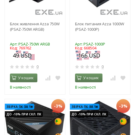
Блок живлення Azza 750W
Блок питания Azza 1000W
(PSAZ-750W ARGB)
(PSAZ-1000P)
Арт: PSAZ-750W ARGB
Арт: PSAZ-1000P
Код: 769762
Код: 668504
0
0
У кошик
У кошик
В наявності
В наявності
-3%
-3%
ЗБІРКА ПК ЗА 1₴
ЗБІРКА ПК ЗА 1₴
ДО -10% ПРИ СКЛ. ПК
ДО -10% ПРИ СКЛ. ПК