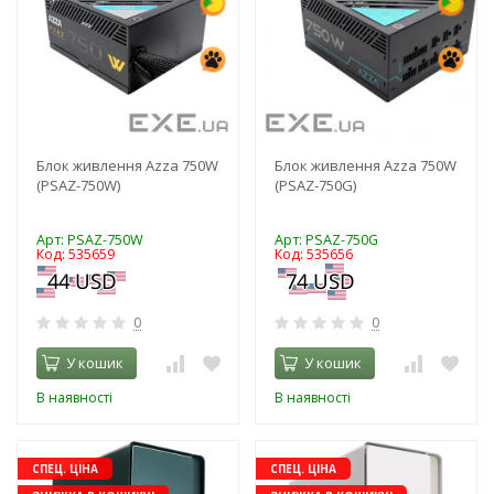
Блок живлення Azza 750W
Блок живлення Azza 750W
(PSAZ-750W)
(PSAZ-750G)
Арт: PSAZ-750W
Арт: PSAZ-750G
Код: 535659
Код: 535656
0
0
У кошик
У кошик
В наявності
В наявності
СПЕЦ. ЦІНА
СПЕЦ. ЦІНА