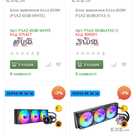
Блок живлення Azza 650W
Блок живлення Azza 650W
(PSAZ-650B-WHITE)
PSAZ-650B(ATX3.1)
Арт: PSAZ-650B-WHITE
Арт: PSAZ-650B(ATX3.1)
Код: 975427
Код: 899091
0
0
У кошик
У кошик
В наявності
В наявності
-3%
-3%
ЗБІРКА ПК ЗА 1₴
ЗБІРКА ПК ЗА 1₴