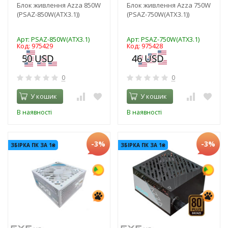
Блок живлення Azza 850W
Блок живлення Azza 750W
(PSAZ-850W(ATX3.1))
(PSAZ-750W(ATX3.1))
Арт: PSAZ-850W(ATX3.1)
Арт: PSAZ-750W(ATX3.1)
Код: 975429
Код: 975428
0
0
У кошик
У кошик
В наявності
В наявності
-3%
-3%
ЗБІРКА ПК ЗА 1₴
ЗБІРКА ПК ЗА 1₴