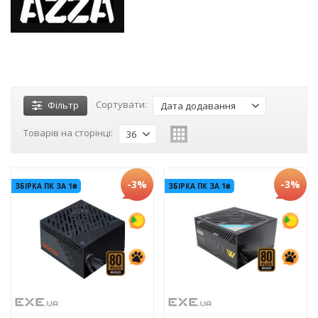
Сортувати:
Фільтр
Дата додавання
Товарів на сторінці:
36
-3%
-3%
ЗБІРКА ПК ЗА 1₴
ЗБІРКА ПК ЗА 1₴