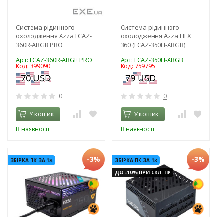
Система рідинного
Система рідинного
охолодження Azza LCAZ-
охолодження Azza HEX
360R-ARGB PRO
360 (LCAZ-360H-ARGB)
Арт: LCAZ-360R-ARGB PRO
Арт: LCAZ-360H-ARGB
Код: 899090
Код: 769795
0
0
У кошик
У кошик
В наявності
В наявності
-3%
-3%
ЗБІРКА ПК ЗА 1₴
ЗБІРКА ПК ЗА 1₴
ДО -10% ПРИ СКЛ. ПК