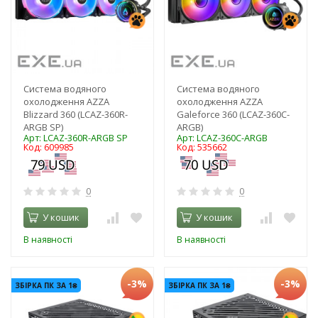
Система водяного
Система водяного
охолодження AZZA
охолодження AZZA
Blizzard 360 (LCAZ-360R-
Galeforce 360 (LCAZ-360C-
ARGB SP)
ARGB)
Арт: LCAZ-360R-ARGB SP
Арт: LCAZ-360C-ARGB
Код: 609985
Код: 535662
0
0
У кошик
У кошик
В наявності
В наявності
-3%
-3%
ЗБІРКА ПК ЗА 1₴
ЗБІРКА ПК ЗА 1₴