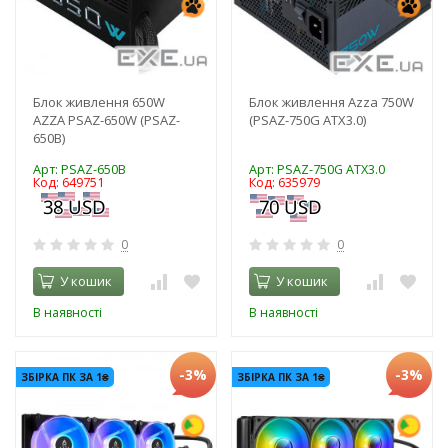
Блок живлення 650W
Блок живлення Azza 750W
AZZA PSAZ-650W (PSAZ-
(PSAZ-750G ATX3.0)
650B)
Арт: PSAZ-650B
Арт: PSAZ-750G ATX3.0
Код: 649751
Код: 635979
0
0
У кошик
У кошик
В наявності
В наявності
-3%
-3%
ЗБІРКА ПК ЗА 1₴
ЗБІРКА ПК ЗА 1₴