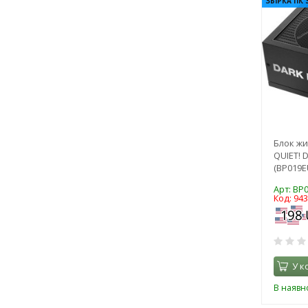
ЗБІРКА ПК 
Блок жи
QUIET! 
(BP019E
Арт: BP
Код: 94
У к
В наявно