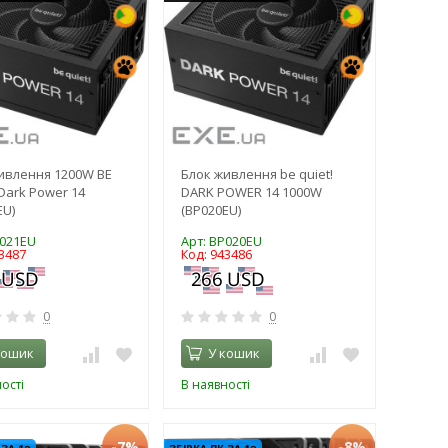
ивлення 1200W BE
Блок живлення be quiet!
 Dark Power 14
DARK POWER 14 1000W
EU)
(BP020EU)
P021EU
Арт: BP020EU
3487
Код: 943486
0
0
кошик
У кошик
ості
В наявності
-7%
-8%