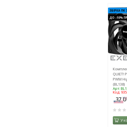
ЗБІРКА ПК 
ДО -10% ПР
Комплек
QUIET! P
PWM Hig
(BL138)
Арт: BL1
Код: 93
У к