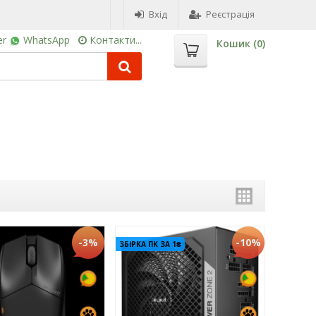
Вхід
Реєстрація
er
WhatsApp
Контакти...
Кошик (
0
)
-3%
-10%
ЗБІРКА ПК ЗА 1₴