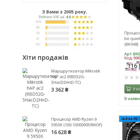
З Вами з 2005 року.
Процес
be quie
(BK048)
Арт: BK
Хіти продажів
Код: 99
Рейтинг EXE.ua:
4.6
Маршрутизатор Mikrotik
974
hAP ac2 (RBD52G-
5HacD2HnD-TC)
90
У к
3 362 ₴
19
21
В наявно
63
Процесор AMD Ryzen 9
ЗБІРКА ПК 
5950X (100-100000059WOF)
16 628 ₴