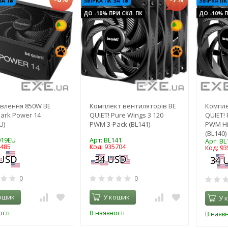
ЗА 1₴
ЗБІРКА ПК ЗА 1₴
ЗБІРКА ПК
ДО -10% ПРИ СКЛ. ПК
ДО -10% П
влення 850W BE
Комплект вентиляторів BE
Компле
Dark Power 14
QUIET! Pure Wings 3 120
QUIET! 
U)
PWM 3-Pack (BL141)
PWM Hi
(BL140)
019EU
Арт: BL141
Арт: BL
3485
Код: 935704
Код: 93
0
0
ошик
У кошик
У 
сті
В наявності
В наявн