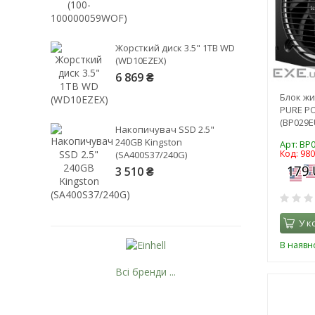
Жорсткий диск 3.5" 1TB WD
(WD10EZEX)
6 869 ₴
Блок жи
PURE PO
(BP029E
Накопичувач SSD 2.5"
240GB Kingston
Арт: BP
Код: 98
(SA400S37/240G)
3 510 ₴
У к
В наявно
Всі бренди ...