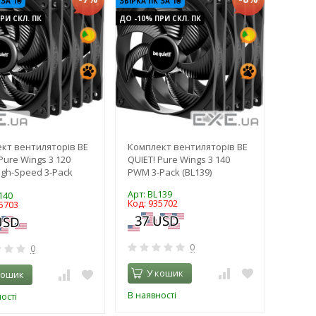
 ЗА 1₴
ЗБІРКА ПК ЗА 1₴
РИ СКЛ. ПК
ДО -10% ПРИ СКЛ. ПК
кт вентиляторів BE
Комплект вентиляторів BE
Pure Wings 3 120
QUIET! Pure Wings 3 140
gh-Speed 3-Pack
PWM 3-Pack (BL139)
Арт: BL139
140
Код: 935702
5703
0
0
У кошик
кошик
В наявності
ості