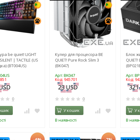
ура be quiet! LIGHT
Кулер для процесора BE
Блок ж
ILENT | TACTILE (US
QUIET! Pure Rock Slim 3
QUIET!
ка) (BT004US)
(BK047)
(BP021
004US
Арт: BK047
Арт: B
0851
Код: 945701
Код: 94
0
0
ошик
У кошик
У 
сті
В наявності
В наявн
-6%
-7%