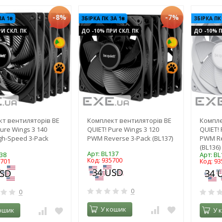
-8%
-7%
ЗА 1₴
ЗБІРКА ПК ЗА 1₴
ЗБІРКА ПК
И СКЛ. ПК
ДО -10% ПРИ СКЛ. ПК
ДО -10% П
т вентиляторів BE
Комплект вентиляторів BE
Компле
ure Wings 3 140
QUIET! Pure Wings 3 120
QUIET! 
h-Speed 3-Pack
PWM Reverse 3-Pack (BL137)
PWM Re
(BL136)
Арт: BL137
38
Арт: BL
Код: 935700
5701
Код: 93
0
0
У кошик
ошик
У 