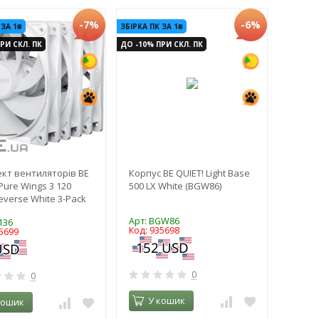
-7%
-6%
 ЗА 1₴
ЗБІРКА ПК ЗА 1₴
РИ СКЛ. ПК
ДО -10% ПРИ СКЛ. ПК
кт вентиляторів BE
Корпус BE QUIET! Light Base
Pure Wings 3 120
500 LX White (BGW86)
verse White 3-Pack
Арт: BGW86
136
Код: 935698
5699
0
0
У кошик
кошик