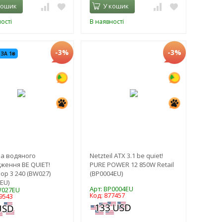
кошик
У кошик
ості
В наявності
-3%
-3%
 ЗА 1₴
а водяного
Netzteil ATX 3.1 be quiet!
ження BE QUIET!
PURE POWER 12 850W Retail
op 3 240 (BW027)
(BP0004EU)
EU)
Арт: BP0004EU
W027EU
Код: 877457
9543