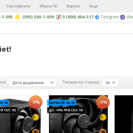
Сертифікати
Збірка ПК
Відгуки
Акції
0-1-005
(093) 500-1-009
0 (800) 604-517
Telegram
Vib
iet!
ти:
Товарів на сторінці:
Дата додавання
36
-5%
-5%
ЗА 1₴
ЗБІРКА ПК ЗА 1₴
И СКЛ. ПК
ДО -10% ПРИ СКЛ. ПК