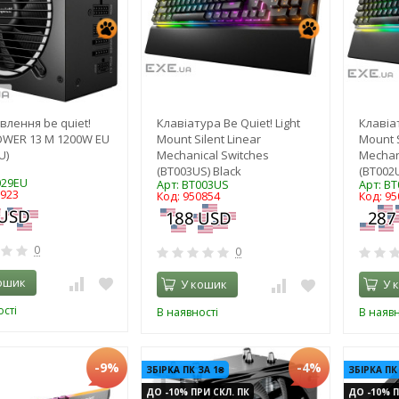
влення be quiet!
Клавіатура Be Quiet! Light
Клавіа
WER 13 M 1200W EU
Mount Silent Linear
Mount S
U)
Mechanical Switches
Mechan
(BT003US) Black
(BT002U
029EU
Арт: BT003US
Арт: B
0923
Код: 950854
Код: 95
0
0
ошик
У кошик
У 
сті
В наявності
В наявн
-9%
-4%
ЗБІРКА ПК ЗА 1₴
ЗБІРКА ПК
ДО -10% ПРИ СКЛ. ПК
ДО -10% П