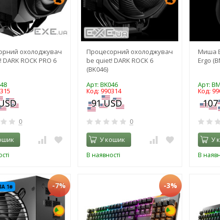
орний охолоджувач
Процесорний охолоджувач
Миша B
t! DARK ROCK PRO 6
be quiet! DARK ROCK 6
Ergo (B
(BK046)
048
Арт: BK046
Арт: B
0315
Код: 990314
Код: 99
0
0
ошик
У кошик
У 
сті
В наявності
В наявн
-7%
-3%
ЗА 1₴