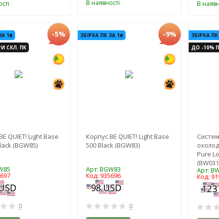
В наявності
сті
В наявн
-5%
-9%
ЗА 1₴
ЗБІРКА ПК ЗА 1₴
ЗБІРКА ПК
И СКЛ. ПК
ДО -10% П
E QUIET! Light Base
Корпус BE QUIET! Light Base
Систем
Black (BGW85)
500 Black (BGW83)
охолод
Pure Lo
(BW031
W85
Арт: BGW83
Арт: B
5697
Код: 935696
Код: 91
0
0