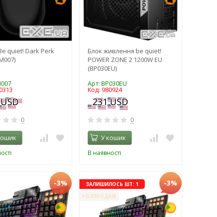
e quiet! Dark Perk
Блок живлення be quiet!
M007)
POWER ZONE 2 1200W EU
(BP030EU)
M007
Арт: BP030EU
0313
Код: 980924
0
0
кошик
У кошик
ості
В наявності
-3%
-3%
ЗАЛИШИЛОСЬ ШТ: 1
РОЗПРОДАЖ