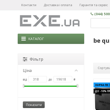
Контакти
Доставка і оплата
Гарантія та сервіс
(044) 50
КАТАЛОГ
be qu
Фільтр
Сортува
Ціна
від
до
₴
ЗБІРКА ПК 
ДО -10% ПР