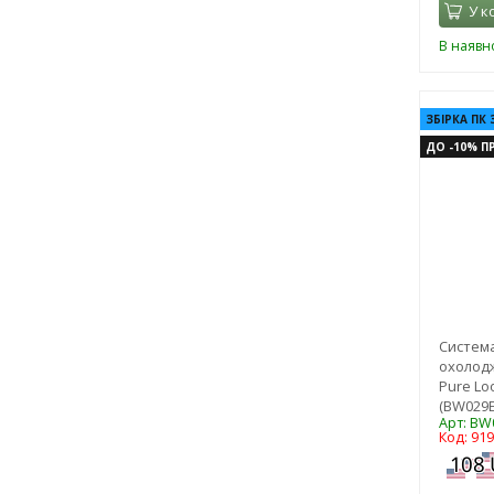
У к
В наявно
ЗБІРКА ПК 
ДО -10% ПР
Систем
охолодж
Pure Lo
(BW029E
Арт: BW
Код: 91