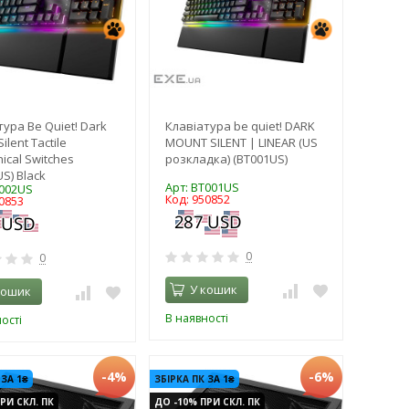
тура Be Quiet! Dark
Клавіатура be quiet! DARK
ilent Tactile
MOUNT SILENT | LINEAR (US
ical Switches
розкладка) (BT001US)
S) Black
Арт: BT001US
T002US
Код: 950852
0853
0
0
У кошик
кошик
В наявності
ості
-4%
-6%
 ЗА 1₴
ЗБІРКА ПК ЗА 1₴
РИ СКЛ. ПК
ДО -10% ПРИ СКЛ. ПК