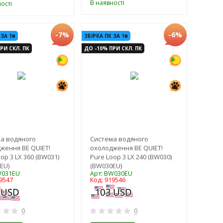
В наявності
ості
-7%
-6%
 ЗА 1₴
ЗБІРКА ПК ЗА 1₴
РИ СКЛ. ПК
ДО -10% ПРИ СКЛ. ПК
а водяного
Система водяного
ження BE QUIET!
охолодження BE QUIET!
op 3 LX 360 (BW031)
Pure Loop 3 LX 240 (BW030)
EU)
(BW030EU)
W031EU
Арт: BW030EU
9547
Код: 919546
0
0