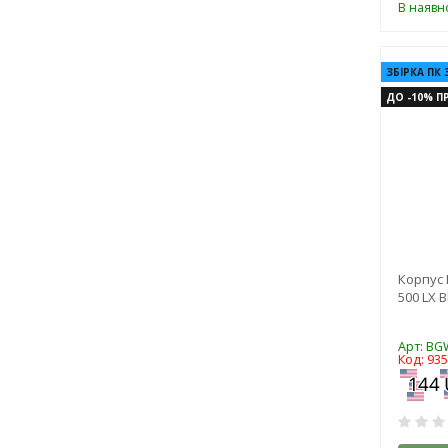
В наявно
ЗБІРКА ПК 
ДО -10% ПР
Корпус B
500 LX 
Арт: BG
Код: 93