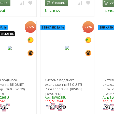
ошик
У кошик
У 
сті
В наявності
В наявн
-6%
-7%
ЗА 1₴
ЗБІРКА ПК ЗА 1₴
ЗБІРКА ПК
И СКЛ. ПК
а водяного
Система водяного
Систем
ення BE QUIET!
охолодження BE QUIET!
охолод
op 3 360 (BW029)
Pure Loop 3 280 (BW028)
Pure Lo
U)
(BW028EU)
(BW027
029EU
Арт: BW028EU
Арт: B
9545
Код: 919544
Код: 91