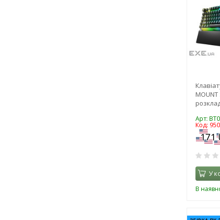
Клавіат
MOUNT S
розклад
Арт: BT
Код: 95
У к
В наявно