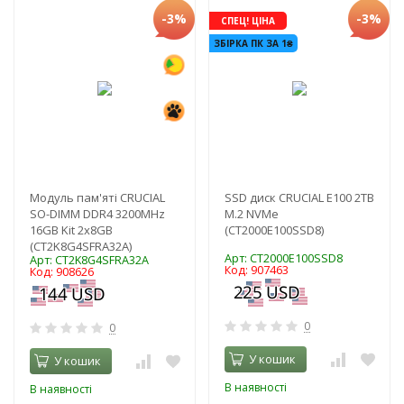
-3%
-3%
СПЕЦ! ЦІНА
ЗБІРКА ПК ЗА 1₴
Модуль пам'яті CRUCIAL
SSD диск CRUCIAL E100 2TB
SO-DIMM DDR4 3200MHz
M.2 NVMe
16GB Kit 2x8GB
(CT2000E100SSD8)
(CT2K8G4SFRA32A)
Арт: CT2000E100SSD8
Арт: CT2K8G4SFRA32A
Код: 907463
Код: 908626
0
0
У кошик
У кошик
В наявності
В наявності