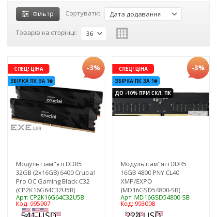
Сортувати:
Фільтр
Дата додавання
Товарів на сторінці:
36
-3%
-3%
СПЕЦ! ЦІНА
СПЕЦ! ЦІНА
ЗБІРКА ПК ЗА 1₴
ЗБІРКА ПК ЗА 1₴
ДО -10% ПРИ СКЛ. ПК
Модуль пам"яті DDR5
Модуль пам"яті DDR5
32GB (2x16GB) 6400 Crucial
16GB 4800 PNY CL40
Pro OC Gaming Black C32
XMP/EXPO
(CP2K16G64C32U5B)
(MD16GSD54800-SB)
Арт: CP2K16G64C32U5B
Арт: MD16GSD54800-SB
Код: 995907
Код: 993008