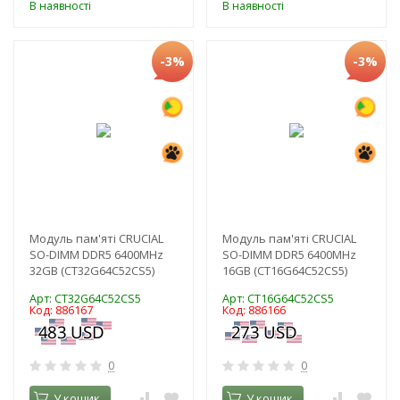
В наявності
В наявності
-3%
-3%
Модуль пам'яті CRUCIAL
Модуль пам'яті CRUCIAL
SO-DIMM DDR5 6400MHz
SO-DIMM DDR5 6400MHz
32GB (CT32G64C52CS5)
16GB (CT16G64C52CS5)
Арт: CT32G64C52CS5
Арт: CT16G64C52CS5
Код: 886167
Код: 886166
0
0
У кошик
У кошик