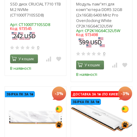
SSD диск CRUCIAL T710 1TB
Модуль пам"яті для
M.2 NVMe
комп"ютера DDR5 32GB
(CT1000T710SSD8)
(2x16GB) 6400 MHz Pro
Overclocking White
Арт: CT1000T710SSD8
CP2K16G64C32U5W
Код: 973545
Арт: CP2K16G64C32U5W
Код: 973498
0
0
У кошик
У кошик
В наявності
В наявності
-3%
-3%
ЗБІРКА ПК ЗА 1₴
ДОСТАВКА ЗА 1₴ (ПО КИЄВУ)
ЗБІРКА ПК ЗА 1₴