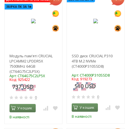
ЗБІРКА ПК ЗА 1₴
Модуль пам'яті CRUCIAL
SSD диск CRUCIAL P310
LPCAMM2 LPDDR5X
4TB M.2 NVMe
7500MHz 64GB
(CT4000P310SSD8)
(CT64G75C2LP5X)
Арт: CT4000P310SSD8
Арт: CT64G75C2LP5X
Код: 919273
Код: 925422
0
0
У кошик
У кошик
В наявності
В наявності