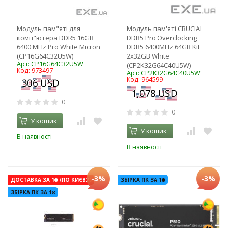
Модуль пам"яті для
Модуль пам'яті CRUCIAL
комп"ютера DDR5 16GB
DDR5 Pro Overclocking
6400 MHz Pro White Micron
DDR5 6400MHz 64GB Kit
(CP16G64C32U5W)
2x32GB White
Арт: CP16G64C32U5W
(CP2K32G64C40U5W)
Код: 973497
Арт: CP2K32G64C40U5W
Код: 964599
0
0
У кошик
У кошик
В наявності
В наявності
-3%
-3%
ДОСТАВКА ЗА 1₴ (ПО КИЄВУ)
ЗБІРКА ПК ЗА 1₴
ЗБІРКА ПК ЗА 1₴