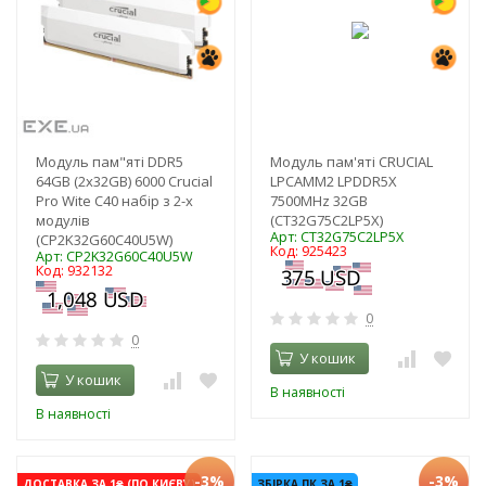
Модуль пам"яті DDR5
Модуль пам'яті CRUCIAL
64GB (2x32GB) 6000 Crucial
LPCAMM2 LPDDR5X
Pro Wite C40 набір з 2-х
7500MHz 32GB
модулів
(CT32G75C2LP5X)
Арт: CT32G75C2LP5X
(CP2K32G60C40U5W)
Код: 925423
Арт: CP2K32G60C40U5W
Код: 932132
0
0
У кошик
У кошик
В наявності
В наявності
-3%
-3%
ДОСТАВКА ЗА 1₴ (ПО КИЄВУ)
ЗБІРКА ПК ЗА 1₴