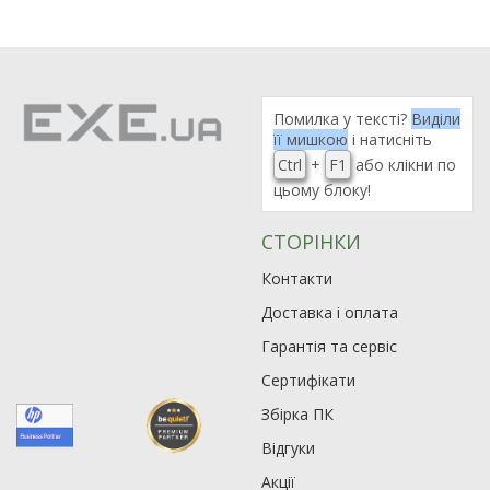
Помилка у тексті?
Виділи
її мишкою
і натисніть
Ctrl
+
F1
або клікни по
цьому блоку!
СТОРІНКИ
Контакти
Доставка і оплата
Гарантія та сервіс
Сертифікати
Збірка ПК
Відгуки
Акції