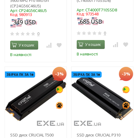
5600 MHz Pro Micron
(CT4000T710SSD8)
(CP24G56C46U5)
Арт: CT4000T710SSD8
Арт: CP24G56C46U5
Код: 973548
Код: 980913
0
0
У кошик
У кошик
В наявності
В наявності
-3%
-3%
ЗБІРКА ПК ЗА 1₴
ЗБІРКА ПК ЗА 1₴
SSD диск CRUCIAL T500
SSD диск CRUCIAL P310