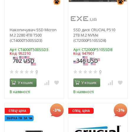
Накопичувач SSD Micron
SSD диск CRUCIAL P510
M.2 2280 4TB T500
2TB M.2 NVMe
(CT4000T500SSD3)
(CT2000P510SSD8)
Арт: CT4000T500SSD3
Арт: CT2000P510SSD8
Код: 952210
Код: 947901
0
0
У кошик
У кошик
В наявності
В наявності
-3%
-3%
СПЕЦ! ЦІНА
СПЕЦ. ЦІНА
ЗБІРКА ПК ЗА 1₴