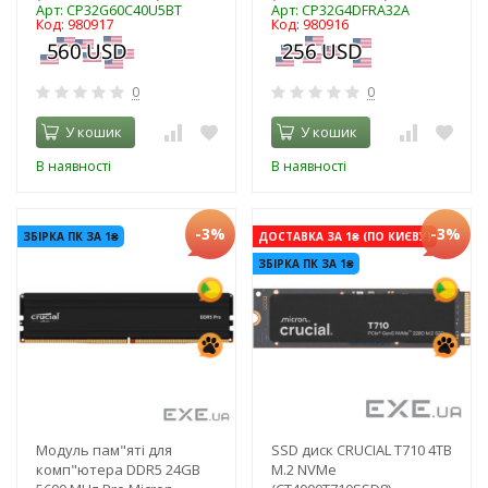
Арт: CP32G60C40U5BT
Арт: CP32G4DFRA32A
Код: 980917
Код: 980916
0
0
У кошик
У кошик
В наявності
В наявності
-3%
-3%
ЗБІРКА ПК ЗА 1₴
ДОСТАВКА ЗА 1₴ (ПО КИЄВУ)
ЗБІРКА ПК ЗА 1₴
Модуль пам"яті для
SSD диск CRUCIAL T710 4TB
комп"ютера DDR5 24GB
M.2 NVMe