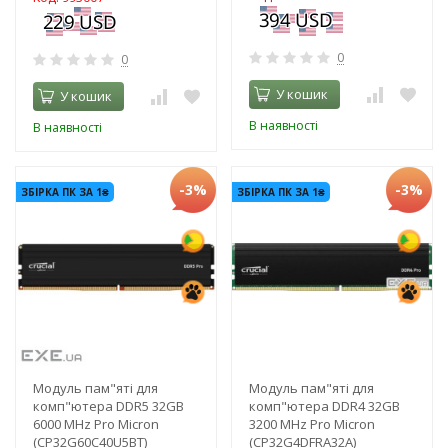
0
0
У кошик
У кошик
В наявності
В наявності
-3%
-3%
ЗБІРКА ПК ЗА 1₴
ЗБІРКА ПК ЗА 1₴
Модуль пам"яті для
Модуль пам"яті для
комп"ютера DDR5 32GB
комп"ютера DDR4 32GB
6000 MHz Pro Micron
3200 MHz Pro Micron
(CP32G60C40U5BT)
(CP32G4DFRA32A)