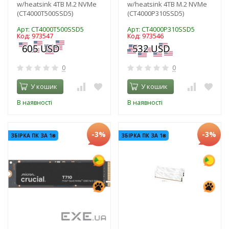
w/heatsink 4TB M.2 NVMe
w/heatsink 4TB M.2 NVMe
(CT4000T500SSD5)
(CT4000P310SSD5)
Арт: CT4000T500SSD5
Арт: CT4000P310SSD5
Код: 973547
Код: 973546
0
0
У кошик
У кошик
В наявності
В наявності
-3%
-3%
ЗБІРКА ПК ЗА 1₴
ЗБІРКА ПК ЗА 1₴