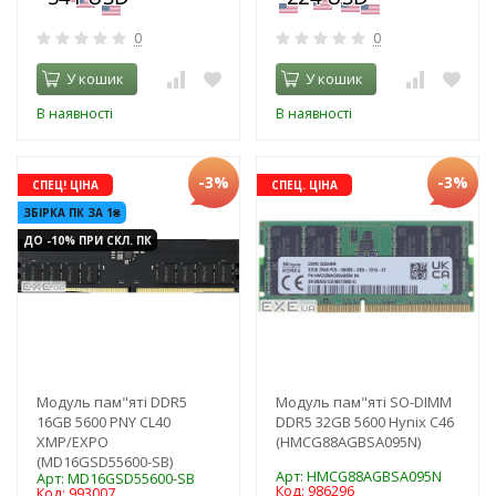
0
0
У кошик
У кошик
В наявності
В наявності
-3%
-3%
СПЕЦ! ЦІНА
СПЕЦ. ЦІНА
ЗБІРКА ПК ЗА 1₴
ДО -10% ПРИ СКЛ. ПК
Модуль пам"яті DDR5
Модуль пам"яті SO-DIMM
16GB 5600 PNY CL40
DDR5 32GB 5600 Hynix C46
XMP/EXPO
(HMCG88AGBSA095N)
(MD16GSD55600-SB)
Арт: HMCG88AGBSA095N
Арт: MD16GSD55600-SB
Код: 986296
Код: 993007