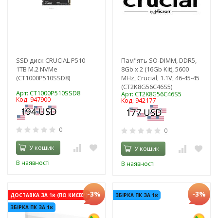
SSD диск CRUCIAL P510
Пам"ять SO-DIMM, DDR5,
1TB M.2 NVMe
8Gb x 2 (16Gb Kit), 5600
(CT1000P510SSD8)
MHz, Crucial, 1.1V, 46-45-45
(CT2K8G56C46S5)
Арт: CT1000P510SSD8
Арт: CT2K8G56C46S5
Код: 947900
Код: 942177
0
0
У кошик
У кошик
В наявності
В наявності
-3%
-3%
ДОСТАВКА ЗА 1₴ (ПО КИЄВУ)
ЗБІРКА ПК ЗА 1₴
ЗБІРКА ПК ЗА 1₴