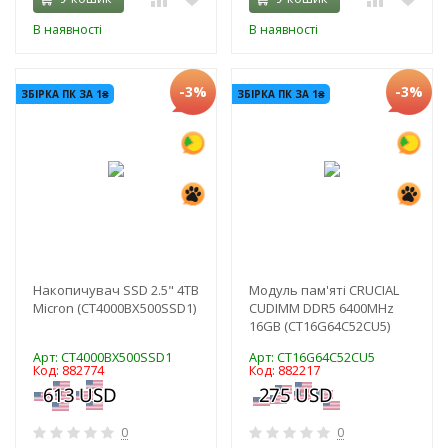
В наявності
В наявності
-3%
-3%
ЗБІРКА ПК ЗА 1₴
ЗБІРКА ПК ЗА 1₴
Накопичувач SSD 2.5" 4TB
Модуль пам'яті CRUCIAL
Micron (CT4000BX500SSD1)
CUDIMM DDR5 6400MHz
16GB (CT16G64C52CU5)
Арт: CT4000BX500SSD1
Арт: CT16G64C52CU5
Код: 882774
Код: 882217
0
0