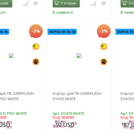
ошик
У кошик
У 
сті
В наявності
В наявн
-3%
-3%
ЗА 1₴
ЗБІРКА ПК ЗА 1₴
ЗБІРКА ПК
для ПК DARKFLASH
Корпус для ПК DARKFLASH
Корпус
PRO WHITE
DY470 WHITE
DY470 
451L PRO WHITE
Арт: DY470 WHITE
Арт: D
4608
Код: 954599
Код: 95