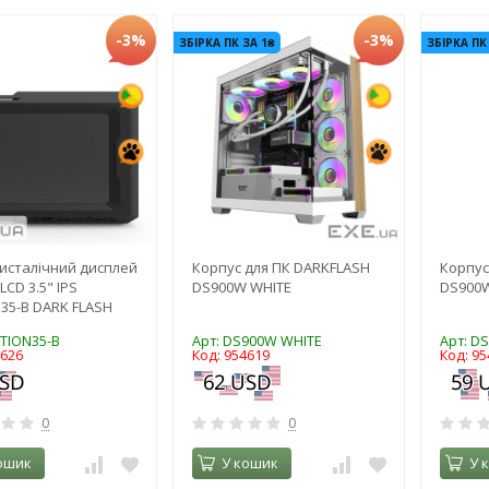
-3%
-3%
ЗБІРКА ПК ЗА 1₴
ЗБІРКА ПК
исталічний дисплей
Корпус для ПК DARKFLASH
Корпус
LCD 3.5" IPS
DS900W WHITE
DS900W
N35-B DARK FLASH
ITION35-B
Арт: DS900W WHITE
Арт: D
4626
Код: 954619
Код: 95
0
0
ошик
У кошик
У 