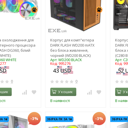
а охолодження для
Корпус для комп"ютера
Корпус
терного процесора
DARK FLASH WD200 mATX
DARK F
ASH DG360, білий
без блока живлення,
блока 
WHITE)
чорний (WD200 BLACK)
(C280 B
360 WHITE
Арт: WD200 BLACK
Арт: C
5277
Код: 995276
Код: 99
0
0
ошик
У кошик
У 
сті
В наявності
В наявн
-3%
-3%
ЗА 1₴
ЗБІРКА ПК ЗА 1₴
ЗБІРКА ПК