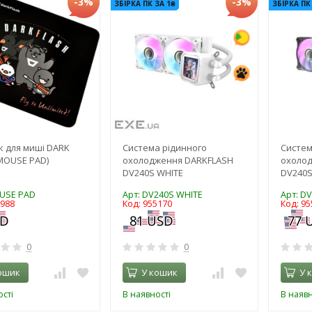
-3%
-3%
ЗБІРКА ПК ЗА 1₴
ЗБІРКА ПК
 для миші DARK
Система рідинного
Систем
MOUSE PAD)
охолодження DARKFLASH
охоло
DV240S WHITE
DV240S
USE PAD
Арт: DV240S WHITE
Арт: D
9988
Код: 955170
Код: 95
0
0
ошик
У кошик
У 
сті
В наявності
В наявн