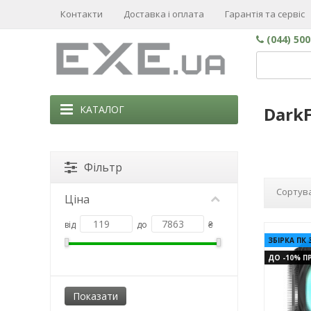
Контакти
Доставка і оплата
Гарантія та сервіс
(044) 50
КАТАЛОГ
DarkF
Фільтр
Сортува
Ціна
від
до
₴
ЗБІРКА ПК 
ДО -10% ПР