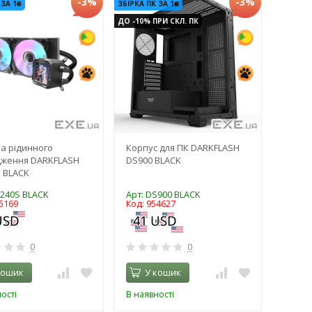
-3%
-3%
 ЗА 1₴
ЗБІРКА ПК ЗА 1₴
ДО -10% ПРИ СКЛ. ПК
а рідинного
Корпус для ПК DARKFLASH
дження DARKFLASH
DS900 BLACK
 BLACK
V240S BLACK
Арт: DS900 BLACK
5169
Код: 954627
0
0
кошик
У кошик
ості
В наявності