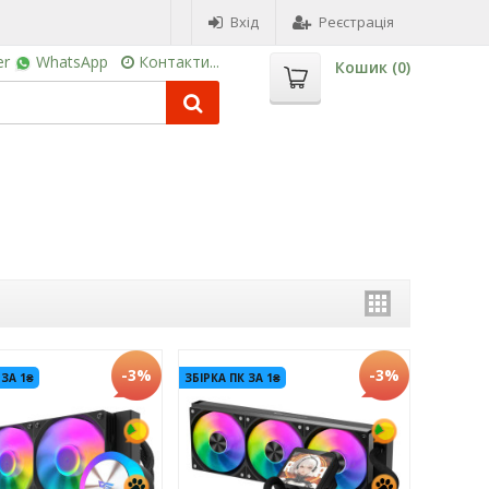
Вхід
Реєстрація
er
WhatsApp
Контакти...
Кошик (
0
)
-3%
-3%
 ЗА 1₴
ЗБІРКА ПК ЗА 1₴