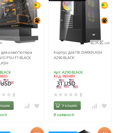
 для комп"ютера
Корпус для ПК DARKFLASH
/O PSU F1 BLACK
A290 BLACK
LASH
 BLACK
Арт: A290 BLACK
4633
Код: 983480
0
0
кошик
У кошик
ості
В наявності