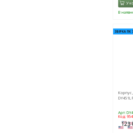
У к
В наявно
ЗБІРКА ПК 
Корпус 
DY451L 
Арт: DY
Код: 95