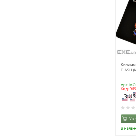
Килимок
FLASH (
Арт: MO
Код: 96
У к
В наявно