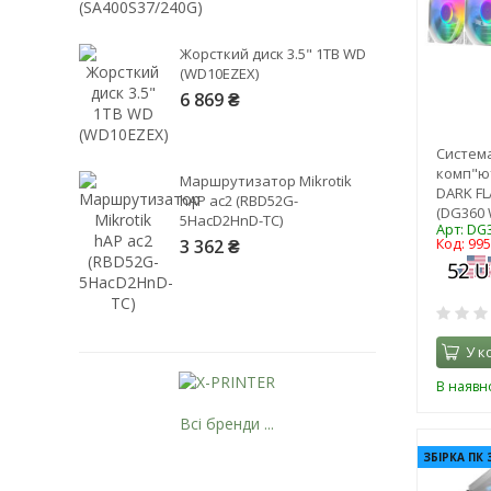
Жорсткий диск 3.5" 1TB WD
(WD10EZEX)
6 869 ₴
Систем
комп"ю
Маршрутизатор Mikrotik
DARK FL
hAP ac2 (RBD52G-
(DG360 
5HacD2HnD-TC)
Арт: DG
3 362 ₴
Код: 99
У к
В наявно
Всі бренди ...
ЗБІРКА ПК 