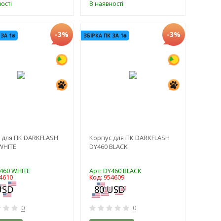
ості
В наявності
-3%
-3%
 ЗА 1₴
ЗБІРКА ПК ЗА 1₴
 для ПК DARKFLASH
Корпус для ПК DARKFLASH
WHITE
DY460 BLACK
Y460 WHITE
Арт: DY460 BLACK
4610
Код: 954609
0
0