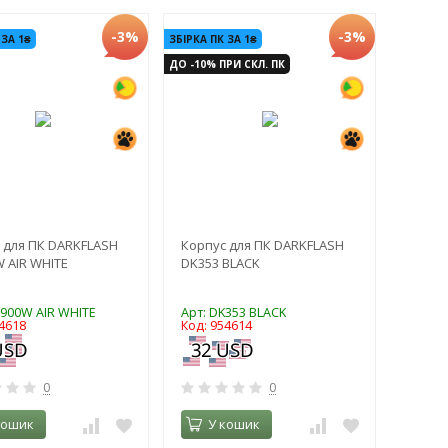
-3%
-3%
 ЗА 1₴
ЗБІРКА ПК ЗА 1₴
ДО -10% ПРИ СКЛ. ПК
 для ПК DARKFLASH
Корпус для ПК DARKFLASH
 AIR WHITE
DK353 BLACK
S900W AIR WHITE
Арт: DK353 BLACK
4618
Код: 954614
0
0
кошик
У кошик