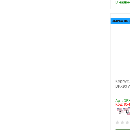
В наявно
ЗБІРКА ПК 
Корпус 
DPX90 
Арт: DP
Код: 95