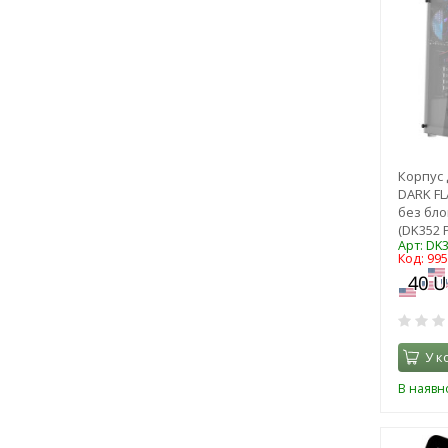
Корпус
DARK FL
без бло
(DK352 
Арт: DK
Код: 99
У к
В наявно