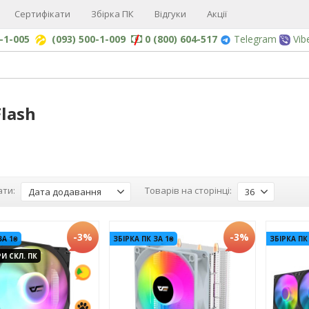
Сертифікати
Збірка ПК
Відгуки
Акції
0-1-005
(093) 500-1-009
0 (800) 604-517
Telegram
Vib
lash
ти:
Товарів на сторінці:
Дата додавання
36
-3%
-3%
ЗА 1₴
ЗБІРКА ПК ЗА 1₴
ЗБІРКА ПК
И СКЛ. ПК