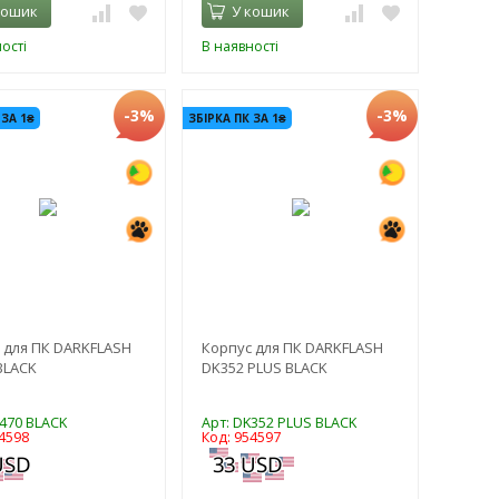
кошик
У кошик
ості
В наявності
-3%
-3%
 ЗА 1₴
ЗБІРКА ПК ЗА 1₴
 для ПК DARKFLASH
Корпус для ПК DARKFLASH
BLACK
DK352 PLUS BLACK
Y470 BLACK
Арт: DK352 PLUS BLACK
4598
Код: 954597