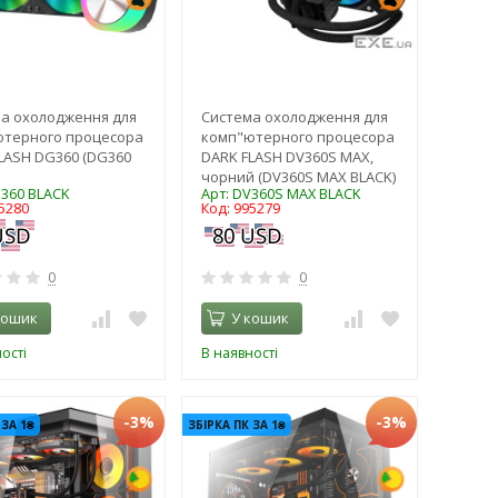
а охолодження для
Система охолодження для
ютерного процесора
комп"ютерного процесора
LASH DG360 (DG360
DARK FLASH DV360S MAX,
чорний (DV360S MAX BLACK)
G360 BLACK
Арт: DV360S MAX BLACK
5280
Код: 995279
0
0
кошик
У кошик
ості
В наявності
-3%
-3%
 ЗА 1₴
ЗБІРКА ПК ЗА 1₴