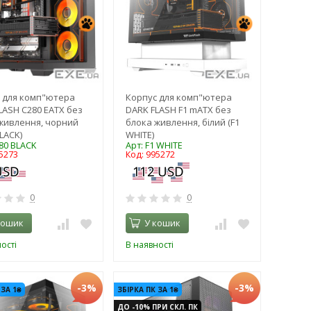
 для комп"ютера
Корпус для комп"ютера
LASH C280 EATX без
DARK FLASH F1 mATX без
живлення, чорний
блока живлення, білий (F1
LACK)
WHITE)
280 BLACK
Арт: F1 WHITE
5273
Код: 995272
0
0
кошик
У кошик
ості
В наявності
-3%
-3%
 ЗА 1₴
ЗБІРКА ПК ЗА 1₴
ДО -10% ПРИ СКЛ. ПК