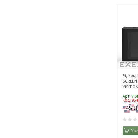
Рідкокр
SCREEN 
VISITIO
Арт: VIS
Код: 95
У к