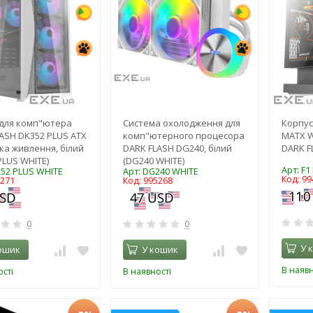
 для комп"ютера
Система охолодження для
Корпус
ASH DK352 PLUS ATX
комп"ютерного процесора
MATX W
ка живлення, білий
DARK FLASH DG240, білий
DARK F
PLUS WHITE)
(DG240 WHITE)
Арт: F1
352 PLUS WHITE
Арт: DG240 WHITE
Код: 99
5271
Код: 995268
0
0
У 
ошик
У кошик
В наявн
сті
В наявності