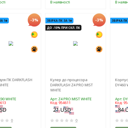
сті
В наявності
В наявн
-3%
-3%
ЗА 1₴
ЗБІРКА ПК ЗА 1₴
ЗБІРКА ПК
ДО -10% ПРИ СКЛ. ПК
для ПК DARKFLASH
Кулер до процесора
Корпус
WHITE
DARKFLASH Z4 PRO MIST
DY460 
WHITE
X90 WHITE
Арт: Z4 PRO MIST WHITE
Арт: D
4613
Код: 954611
Код: 95
0
0