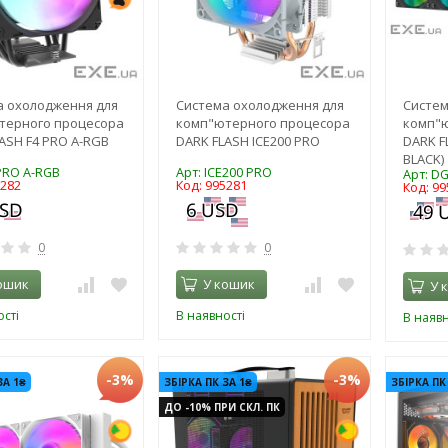
а охолодження для
Система охолодження для
Систем
терного процесора
комп"ютерного процесора
комп"
ASH F4 PRO A-RGB
DARK FLASH ICE200 PRO
DARK F
BLACK)
 PRO A-RGB
Арт: ICE200 PRO
Арт: D
5282
Код: 995281
Код: 99
0
0
ошик
У кошик
У 
сті
В наявності
В наявн
-3%
-3%
ЗА 1₴
ЗБІРКА ПК ЗА 1₴
ЗБІРКА ПК
ДО -10% ПРИ СКЛ. ПК