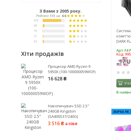
З Вами з 2005 року.
Систем
комп"ю
DARK FL
Арт: F4
Хіти продажів
Код: 99
Рейтинг EXE.ua:
4.6
Процесор AMD Ryzen 9
974
5950X (100-100000059WOF)
90
16 628 ₴
У к
19
21
В наявно
63
Накопичувач SSD 2.5"
240GB Kingston
ЗБІРКА ПК 
(SA400S37/240G)
3 516 ₴
4 198 ₴