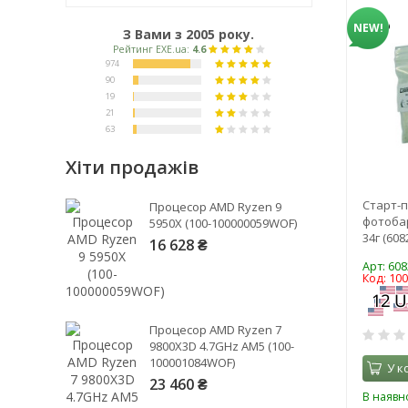
NEW!
З Вами з 2005 року.
Хіти продажів
Рейтинг EXE.ua:
4.6
Старт-п
Процесор AMD Ryzen 9
974
фотоба
5950X (100-100000059WOF)
34г (608
90
16 628 ₴
19
Арт: 608
Код: 10
21
63
Процесор AMD Ryzen 7
9800X3D 4.7GHz AM5 (100-
100001084WOF)
У к
23 460 ₴
В наявно