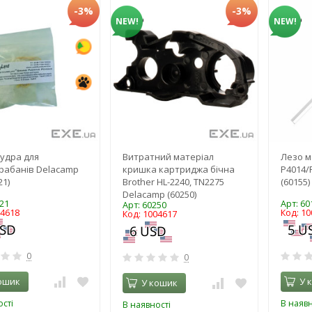
-3%
-3%
NEW!
NEW!
удра для
Витратний матеріал
Лезо м
рабанів Delacamp
кришка картриджа бічна
P4014/
21)
Brother HL-2240, TN2275
(60155)
Delacamp (60250)
21
Арт: 60
Арт: 60250
04618
Код: 1
Код: 1004617
0
0
ошик
У 
У кошик
сті
В наявн
В наявності