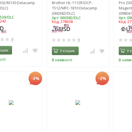
M102/M130 Delacamp
Brother HL-1112R/DCP-
Pro 20
/DLC)
1512/MFC-1810 Delacamp
Magent
(060382/DLC)
(098047
0539/DLC
Арт: 060382/DLC
Арт: 0
7242
Код: 278638
Код: 27
0
0
ошик
У кошик
У 
сті
В наявності
В наявн
-3%
-3%