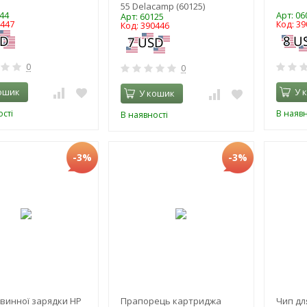
55 Delacamp (60125)
44
Арт: 0
Арт: 60125
0447
Код: 39
Код: 390446
0
0
ошик
У 
У кошик
сті
В наявн
В наявності
-3%
-3%
винної зарядки HP
Прапорець картриджа
Чип дл