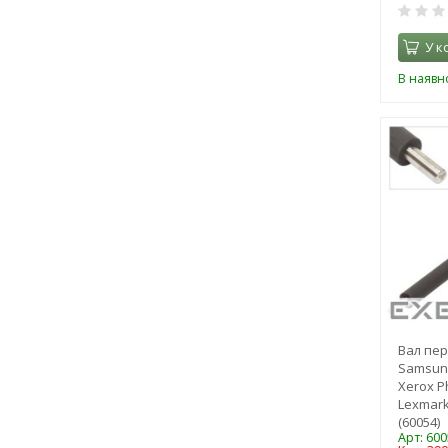
У к
В наявно
Вал пер
Samsung
Xerox P
Lexmark
(60054)
Арт: 600