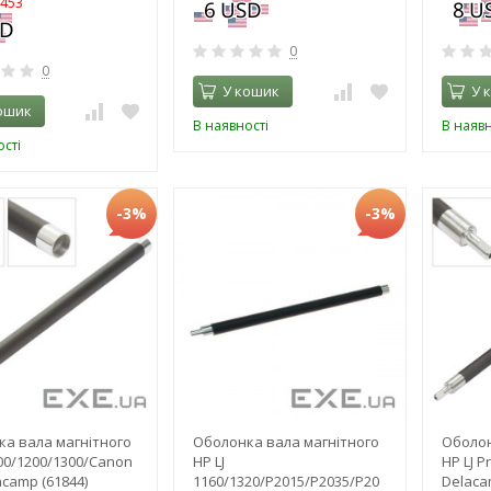
0453
0
0
У кошик
У 
ошик
В наявності
В наявн
сті
-3%
-3%
а вала магнітного
Оболонка вала магнітного
Оболон
100/1200/1300/Canon
HP LJ
HP LJ 
acamp (61844)
1160/1320/P2015/P2035/P20
Delaca