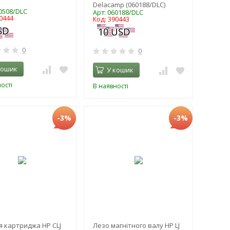
Delacamp (060188/DLC)
60508/DLC
Арт: 060188/DLC
0444
Код: 390443
0
0
кошик
У кошик
ості
В наявності
-3%
-3%
я картриджа HP CLJ
Лезо магнітного валу HP LJ