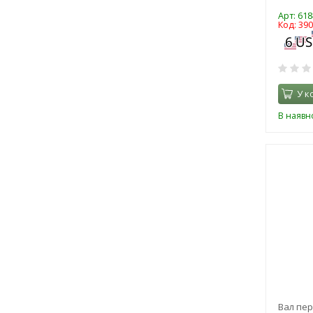
Арт: 618
Код: 39
У к
В наявно
Вал пер