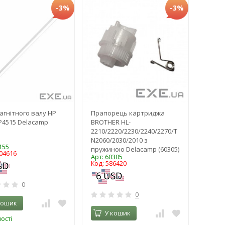
-3%
-3%
агнітного валу HP
Прапорець картриджа
P4515 Delacamp
BROTHER HL-
2210/2220/2230/2240/2270/T
N2060/2030/2010 з
155
пружиною Delacamp (60305)
004616
Арт: 60305
Код: 586420
0
0
кошик
У кошик
ості