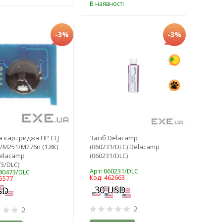
В наявності
-3%
-3%
я картриджа HP CLJ
Засіб Delacamp
0/M251/M276n (1.8К)
(060231/DLC) Delacamp
elacamp
(060231/DLC)
3/DLC)
Арт: 060231/DLC
980473/DLC
Код: 462663
5577
0
0