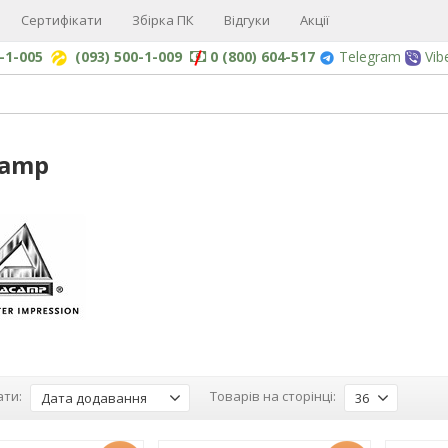
Сертифікати
Збірка ПК
Відгуки
Акції
0-1-005
(093) 500-1-009
0 (800) 604-517
Telegram
Vib
camp
ти:
Товарів на сторінці:
Дата додавання
36