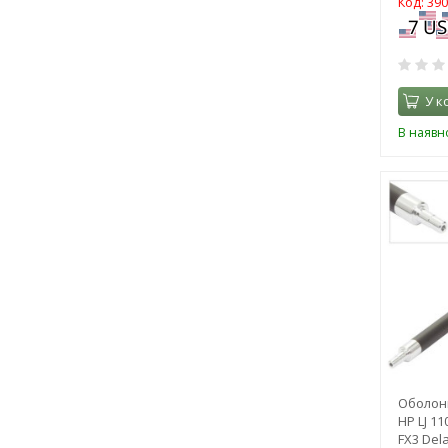
Код: 39
У к
В наявно
Оболонк
HP LJ 1
FX3 Del