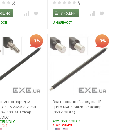
0
0
кошик
У кошик
ості
В наявності
-3%
-3%
рвинної зарядки
Вал первинної зарядки HP
g SL-M2020/2070/ML-
LJ Pro M402/M426 Delacamp
CX-3400 Delacamp
(060510/DLC)
/DLC)
Арт: 060510/DLC
60354/DLC
Код: 390450
0451