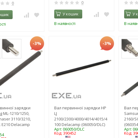
0
0
У кошик
У 
ошик
В наявності
В наявн
сті
-3%
-3%
винної зарядки
Вал первинної зарядки HP
Вал пе
 ML-1210/1250,
LJ
Samsun
haser 3110/3210,
2100/2300/4000/4014/4015/4
2160/S
 E210 Delacamp
100 Delacamp (060050/DLC)
(060354
Арт: 060050/DLC
Арт: 0
Код: 390452
Код: 39
54