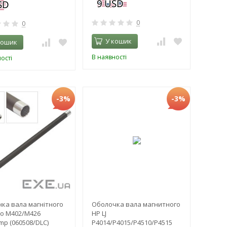
0
0
У кошик
кошик
В наявності
ості
-3%
-3%
ка вала магнітного
Оболочка вала магнитного
Pro M402/M426
HP LJ
mp (060508/DLC)
P4014/P4015/P4510/P4515