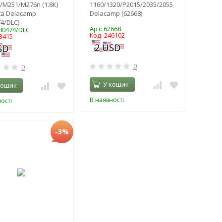
0/M251/M276n (1.8К)
1160/1320/P2015/2035/2055
a Delacamp
Delacamp (62668)
4/DLC)
Арт: 62668
980474/DLC
Код: 246102
3415
0
0
У кошик
кошик
В наявності
ості
-3%