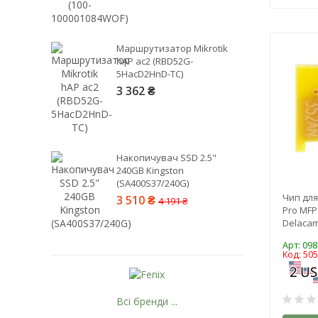
Маршрутизатор Mikrotik
hAP ac2 (RBD52G-
5HacD2HnD-TC)
3 362 ₴
Накопичувач SSD 2.5"
240GB Kingston
(SA400S37/240G)
Чип для
3 510 ₴
4 191 ₴
Pro MFP
Delacam
Арт: 09
Код: 50
Всі бренди ...