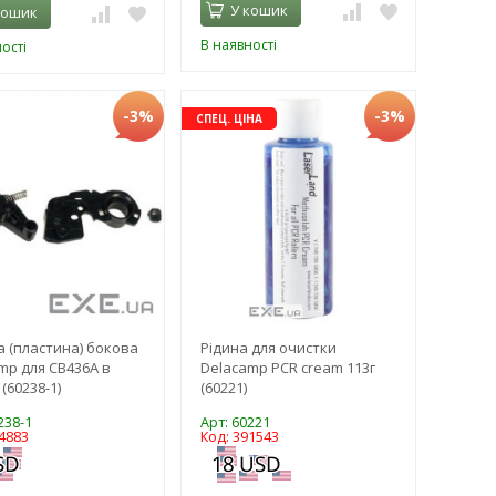
У кошик
кошик
В наявності
ості
-3%
-3%
СПЕЦ. ЦІНА
 (пластина) бокова
Рідина для очистки
mp для CB436A в
Delacamp PCR cream 113г
(60238-1)
(60221)
238-1
Арт: 60221
4883
Код: 391543