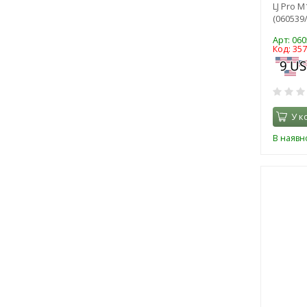
LJ Pro 
(060539
Арт: 06
Код: 35
У к
В наявно