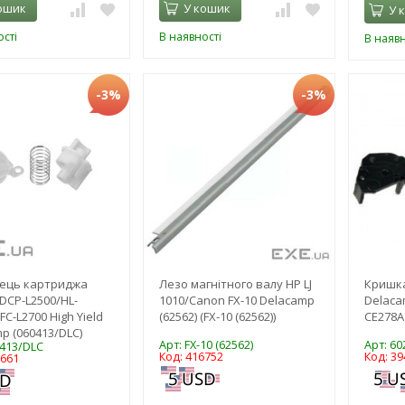
ошик
У кошик
У 
сті
В наявності
В наявн
-3%
-3%
ець картриджа
Лезо магнітного валу HP LJ
Кришка
 DCP-L2500/HL-
1010/Canon FX-10 Delacamp
Delaca
C-L2700 High Yield
(62562) (FX-10 (62562))
CE278A 
p (060413/DLC)
Арт: FX-10 (62562)
Арт: 60
0413/DLC
Код: 416752
Код: 39
2661