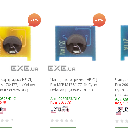
-3%
-3%
 картриджа HP CLJ
Чип для картриджа HP CLJ
Чип дл
 M176/177, 1k Yellow
Pro MFP M176/177, 1k Cyan
Pro 20
p (0980525/DLC)
Delacamp (0980523/DLC)
Cyan D
(098047
80525/DLC
Арт: 0980523/DLC
Арт: 0
5579
Код: 505578
Код: 50
0
0