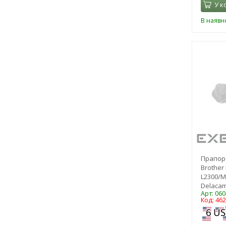
У к
В наявно
Прапор
Brother
L2300/MF
Delacam
Арт: 06
Код: 46