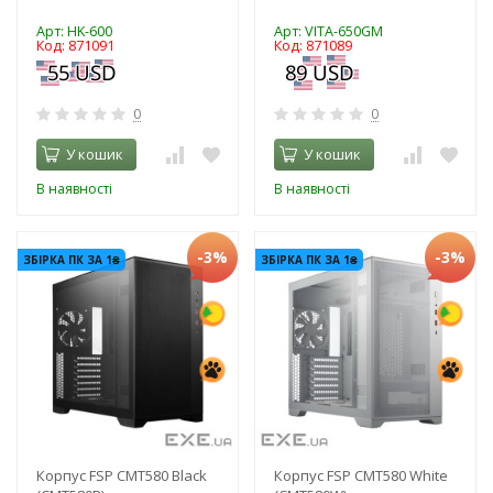
Арт: HK-600
Арт: VITA-650GM
Код: 871091
Код: 871089
0
0
У кошик
У кошик
В наявності
В наявності
-3%
-3%
ЗБІРКА ПК ЗА 1₴
ЗБІРКА ПК ЗА 1₴
Корпус FSP CMT580 Black
Корпус FSP CMT580 White