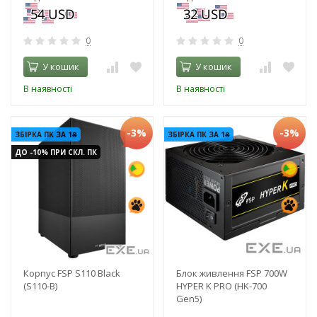
0
0
У кошик
У кошик
В наявності
В наявності
-3%
-3%
ЗБІРКА ПК ЗА 1₴
ЗБІРКА ПК ЗА 1₴
ДО -10% ПРИ СКЛ. ПК
Корпус FSP S110 Black
Блок живлення FSP 700W
(S110-B)
HYPER K PRO (HK-700
Gen5)