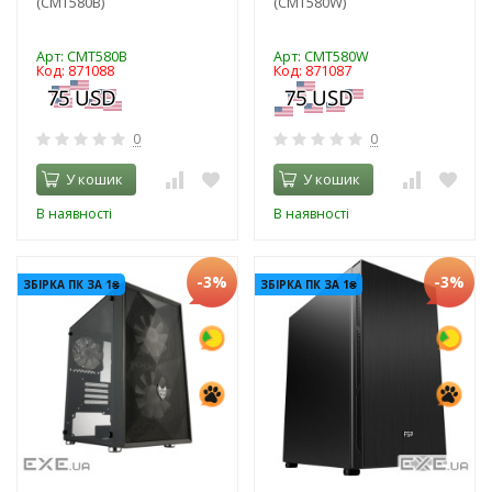
(CMT580B)
(CMT580W)
Арт: CMT580B
Арт: CMT580W
Код: 871088
Код: 871087
0
0
У кошик
У кошик
В наявності
В наявності
-3%
-3%
ЗБІРКА ПК ЗА 1₴
ЗБІРКА ПК ЗА 1₴