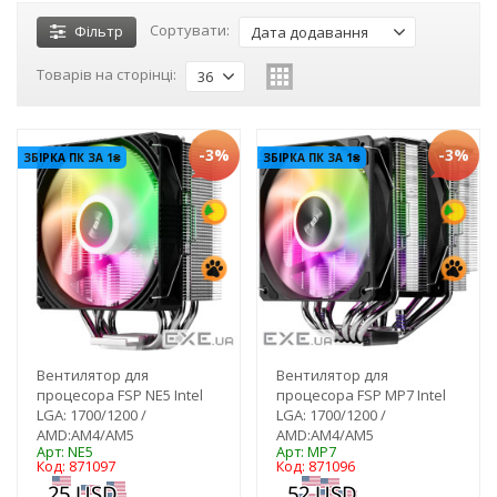
Сортувати:
Фільтр
Дата додавання
Товарів на сторінці:
36
-3%
-3%
ЗБІРКА ПК ЗА 1₴
ЗБІРКА ПК ЗА 1₴
Вентилятор для
Вентилятор для
процесора FSP NE5 Intel
процесора FSP MP7 Intel
LGA: 1700/1200 /
LGA: 1700/1200 /
AMD:AM4/AM5
AMD:AM4/AM5
Арт: NE5
Арт: MP7
Код: 871097
Код: 871096