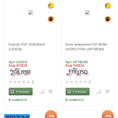
Корпус FSP U500 Black
Блок живлення FSP 850W
(U500-B)
HYDRO PTM+ (HPT850M)
Арт: U500-B
Арт: HPT850M
Код: 870505
Код: 569530
0
0
У кошик
У кошик
В наявності
В наявності
-3%
-9%
ЗБІРКА ПК ЗА 1₴