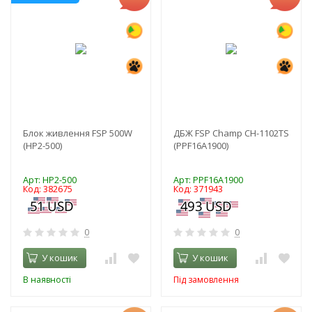
Блок живлення FSP 500W
ДБЖ FSP Champ CH-1102TS
(HP2-500)
(PPF16A1900)
Арт: HP2-500
Арт: PPF16A1900
Код: 382675
Код: 371943
0
0
У кошик
У кошик
В наявності
Під замовлення