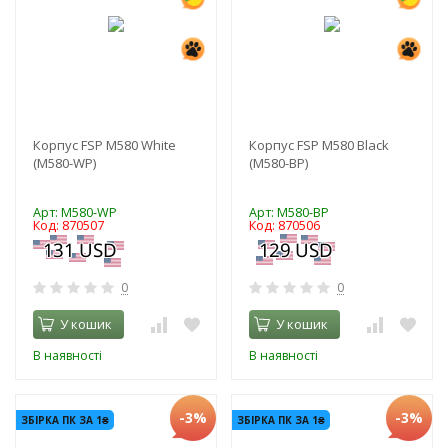
Корпус FSP M580 White
Корпус FSP M580 Black
(M580-WP)
(M580-BP)
Арт: M580-WP
Арт: M580-BP
Код: 870507
Код: 870506
0
0
У кошик
У кошик
В наявності
В наявності
-3%
-3%
ЗБІРКА ПК ЗА 1₴
ЗБІРКА ПК ЗА 1₴