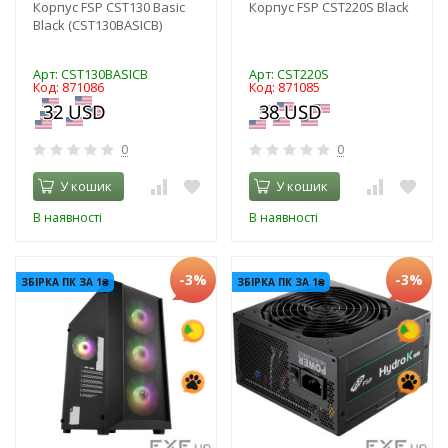
Корпус FSP CST130 Basic
Корпус FSP CST220S Black
Black (CST130BASICB)
Арт: CST130BASICB
Арт: CST220S
Код: 871086
Код: 871085
0
0
У кошик
У кошик
В наявності
В наявності
-3%
-3%
ЗБІРКА ПК ЗА 1₴
ЗБІРКА ПК ЗА 1₴