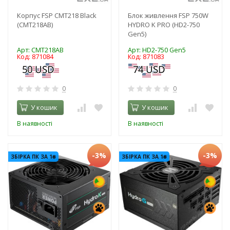
Корпус FSP CMT218 Black
Блок живлення FSP 750W
(CMT218AB)
HYDRO K PRO (HD2-750
Gen5)
Арт: CMT218AB
Арт: HD2-750 Gen5
Код: 871084
Код: 871083
0
0
У кошик
У кошик
В наявності
В наявності
-3%
-3%
ЗБІРКА ПК ЗА 1₴
ЗБІРКА ПК ЗА 1₴