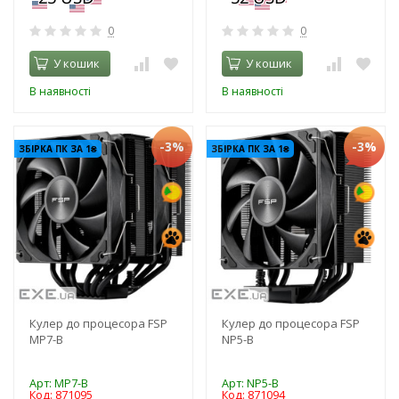
0
0
У кошик
У кошик
В наявності
В наявності
-3%
-3%
ЗБІРКА ПК ЗА 1₴
ЗБІРКА ПК ЗА 1₴
Кулер до процесора FSP
Кулер до процесора FSP
MP7-B
NP5-B
Арт: MP7-B
Арт: NP5-B
Код: 871095
Код: 871094