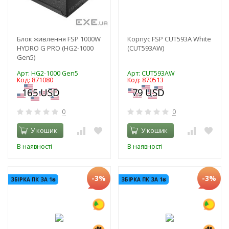
Блок живлення FSP 1000W
Корпус FSP CUT593A White
HYDRO G PRO (HG2-1000
(CUT593AW)
Gen5)
Арт: HG2-1000 Gen5
Арт: CUT593AW
Код: 871080
Код: 870513
0
0
У кошик
У кошик
В наявності
В наявності
-3%
-3%
ЗБІРКА ПК ЗА 1₴
ЗБІРКА ПК ЗА 1₴