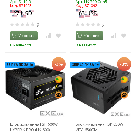
Арт: S110-B
Арт: HK-700 Gen5
Код: 871093
Код: 871092
0
0
У кошик
У кошик
В наявності
В наявності
-3%
-3%
ЗБІРКА ПК ЗА 1₴
ЗБІРКА ПК ЗА 1₴
Блок живлення FSP 600W
Блок живлення FSP 650W
HYPER K PRO (HK-600)
VITA-650GM