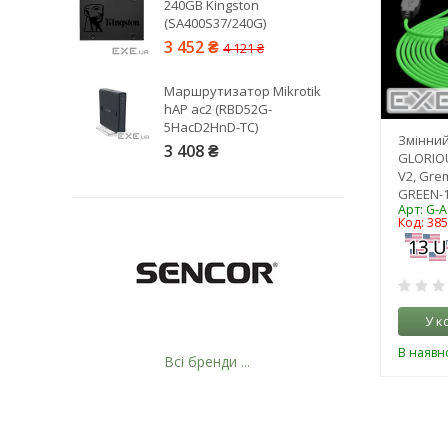
240GB Kingston
(SA400S37/240G)
3 452 ₴
4 121 ₴
Маршрутизатор Mikrotik
hAP ac2 (RBD52G-
5HacD2HnD-TC)
Змінний
3 408 ₴
GLORIO
V2, Gre
GREEN-1
Арт: G-
Код: 38
У к
В наявно
Всі бренди ...