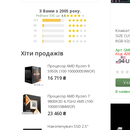
З Вами з 2005 року.
Клавіат
SIZE C
RGB-V2)
Арт: GM
Хіти продажів
Код: 42
Рейтинг EXE.ua:
4.6
Процесор AMD Ryzen 9
974
5950X (100-100000059WOF)
90
16 719 ₴
У к
19
21
В наявно
Процесор AMD Ryzen 7
63
9800X3D 4.7GHz AM5 (100-
100001084WOF)
23 460 ₴
Накопичувач SSD 2.5"