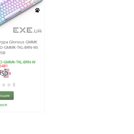
тура Glorious GMMK
LO-GMMK-TKL-BRN-W)
USB
LO-GMMK-TKL-BRN-W
5481
0
кошик
ості