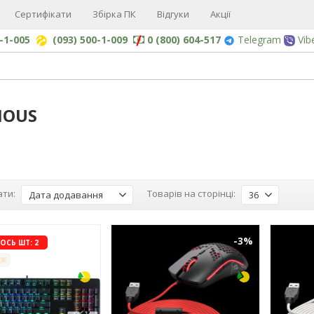
Сертифікати
Збірка ПК
Відгуки
Акції
0-1-005
(093) 500-1-009
0 (800) 604-517
Telegram
Vib
IOUS
ти:
Товарів на сторінці:
Дата додавання
36
-3%
-3%
СЬ ШТ: 2
АЖ