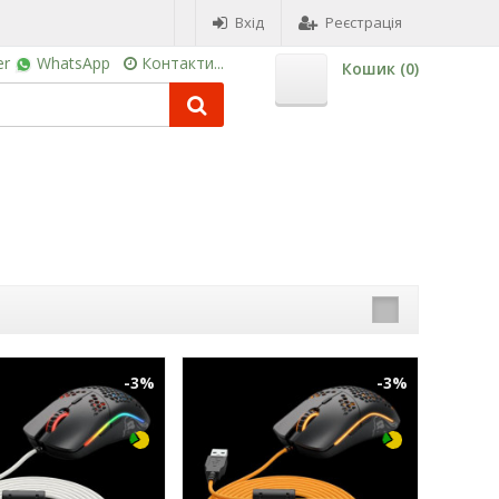
Вхід
Реєстрація
er
WhatsApp
Контакти...
Кошик (
0
)
-3%
-3%