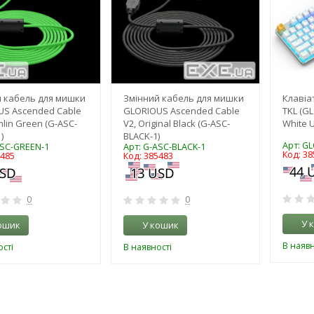
 кабель для мишки
Змінний кабель для мишки
Клавіа
US Ascended Cable
GLORIOUS Ascended Cable
TKL (G
mlin Green (G-ASC-
V2, Original Black (G-ASC-
White 
)
BLACK-1)
Арт: G
ASC-GREEN-1
Арт: G-ASC-BLACK-1
Код: 38
5485
Код: 385483
0
0
У 
ошик
У кошик
В наявн
сті
В наявності