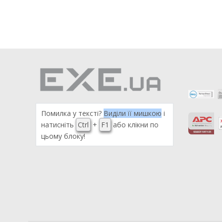
Помилка у тексті?
Виділи її мишкою
і
натисніть
Ctrl
+
F1
або клікни по
цьому блоку!