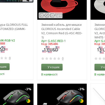
ура GLORIOUS FULL
Змінний кабель для мишки
Змінни
USTOMIZED (GMMK-
GLORIOUS Ascended Cable
GLORIO
V2, Crimson Red (G-ASC-RED-
V2, Arc
1)
WHITE-
MK-RGB-V2
Арт: G-ASC-RED-1
Арт: G
6888
Код: 385486
Код: 38
0
0
ошик
У кошик
У 
сті
В наявності
В наявн
-3%
-3%