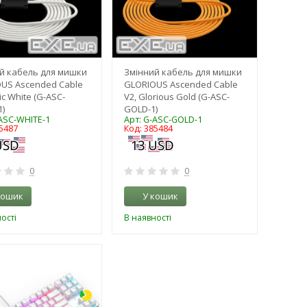
й кабель для мишки
Змінний кабель для мишки
US Ascended Cable
GLORIOUS Ascended Cable
tic White (G-ASC-
V2, Glorious Gold (G-ASC-
1)
GOLD-1)
-ASC-WHITE-1
Арт: G-ASC-GOLD-1
5487
Код: 385484
0
0
кошик
У кошик
ості
В наявності
-3%