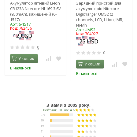
Акумулятор літієвий Li-Ion
Зарядний пристрій для
CR123A Nitecore NL169 3.6V
акумуляторів Nitecore
(950mAh), захищений (6-
Digicharger UMS2 (2
1517)
channels, LCD, Li-ion, IMR,
Арт: 6-1517
Ni-Mh
Код: 782456
Арт: UMS2
Код: 704927
0
0
У кошик
У кошик
В наявності
В наявності
З Вами з 2005 року.