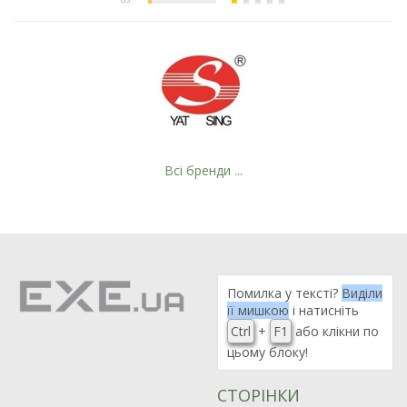
Всі бренди ...
Помилка у тексті?
Виділи
Рейтинг EXE.ua:
4.6
її мишкою
і натисніть
974
Ctrl
+
F1
або клікни по
90
цьому блоку!
19
21
СТОРІНКИ
63