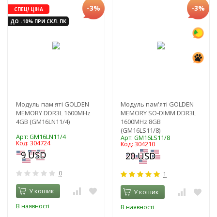
-3%
-3%
СПЕЦ! ЦІНА
ДО -10% ПРИ СКЛ. ПК
Модуль пам'яті GOLDEN
Модуль пам'яті GOLDEN
MEMORY DDR3L 1600MHz
MEMORY SO-DIMM DDR3L
4GB (GM16LN11/4)
1600MHz 8GB
(GM16LS11/8)
Арт: GM16LN11/4
Арт: GM16LS11/8
Код: 304724
Код: 304210
0
1
У кошик
У кошик
В наявності
В наявності