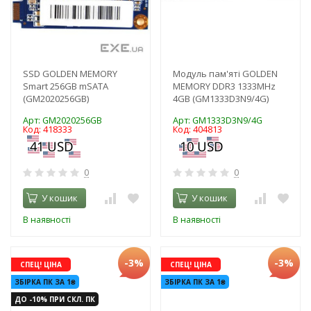
SSD GOLDEN MEMORY
Модуль пам'яті GOLDEN
Smart 256GB mSATA
MEMORY DDR3 1333MHz
(GM2020256GB)
4GB (GM1333D3N9/4G)
Арт: GM2020256GB
Арт: GM1333D3N9/4G
Код: 418333
Код: 404813
0
0
У кошик
У кошик
В наявності
В наявності
-3%
-3%
СПЕЦ! ЦІНА
СПЕЦ! ЦІНА
ЗБІРКА ПК ЗА 1₴
ЗБІРКА ПК ЗА 1₴
ДО -10% ПРИ СКЛ. ПК