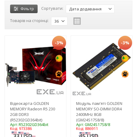
Сортувати:
Фільтр
Дата додавання
Товарів на сторінці:
36
-3%
-3%
Відеокарта GOLDEN
Модуль пам'яті GOLDEN
MEMORY Radeon R5 230
MEMORY SO-DIMM DDR4
2GB DDR3
2400MHz 8GB
(R52302GD364bit)
(GM24S17S8/8)
Арт: R52302GD364bit
Арт: GM24S17S8/8
Код: 973386
Код: 886911