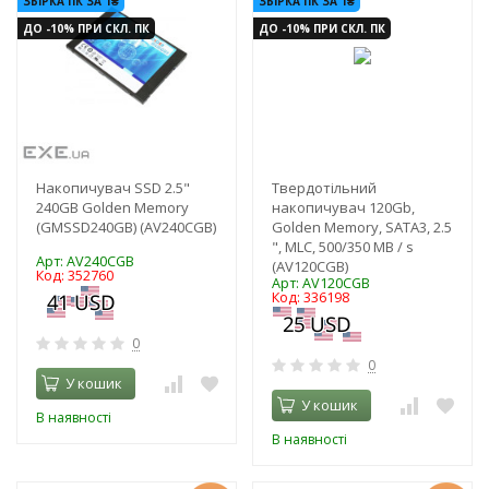
ЗБІРКА ПК ЗА 1₴
ЗБІРКА ПК ЗА 1₴
ДО -10% ПРИ СКЛ. ПК
ДО -10% ПРИ СКЛ. ПК
Накопичувач SSD 2.5"
Твердотільний
240GB Golden Memory
накопичувач 120Gb,
(GMSSD240GB) (AV240CGB)
Golden Memory, SATA3, 2.5
", MLC, 500/350 MB / s
Арт: AV240CGB
(AV120CGB)
Код: 352760
Арт: AV120CGB
Код: 336198
0
0
У кошик
У кошик
В наявності
В наявності