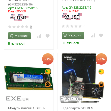
(GM32S22S8/16)
Арт: GM32N22S8/16
Арт: GM32S22S8/16
Код: 696408
Код: 696409
0
0
У кошик
У кошик
В наявності
В наявності
-3%
-3%
Модуль пам'яті GOLDEN
Відеокарта GOLDEN