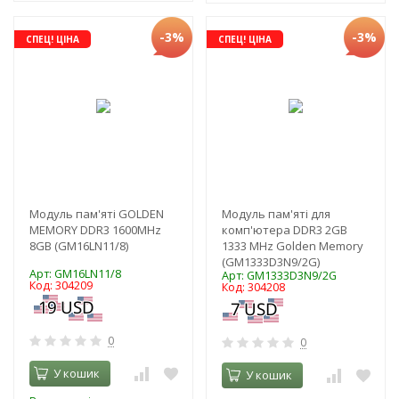
-3%
-3%
СПЕЦ! ЦІНА
СПЕЦ! ЦІНА
Модуль пам'яті GOLDEN
Модуль пам'яті для
MEMORY DDR3 1600MHz
комп'ютера DDR3 2GB
8GB (GM16LN11/8)
1333 MHz Golden Memory
(GM1333D3N9/2G)
Арт: GM16LN11/8
Арт: GM1333D3N9/2G
Код: 304209
Код: 304208
0
0
У кошик
У кошик