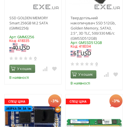
SSD GOLDEN MEMORY
Твердотільний
Smart 256GB M.2 SATA
накопичувач SSD 512Gb,
(GMM2256)
Golden Memory, SATA3,
2.5", 3D TLC, 500/330 МБ/с
Арт: GMM2256
(GMSSD512GB)
Код: 418335
Арт: GMSSD512GB
Код: 418334
0
0
У кошик
У кошик
В наявності
В наявності
-3%
-3%
СПЕЦ! ЦІНА
СПЕЦ! ЦІНА
ЗБІРКА ПК ЗА 1₴