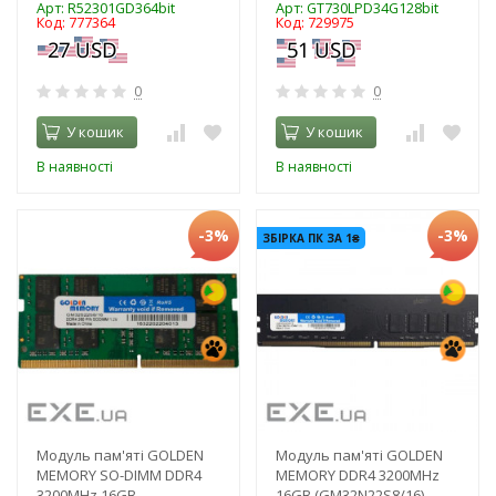
Арт: R52301GD364bit
Арт: GT730LPD34G128bit
Код: 777364
Код: 729975
0
0
У кошик
У кошик
В наявності
В наявності
-3%
-3%
ЗБІРКА ПК ЗА 1₴
Модуль пам'яті GOLDEN
Модуль пам'яті GOLDEN
MEMORY SO-DIMM DDR4
MEMORY DDR4 3200MHz
3200MHz 16GB
16GB (GM32N22S8/16)