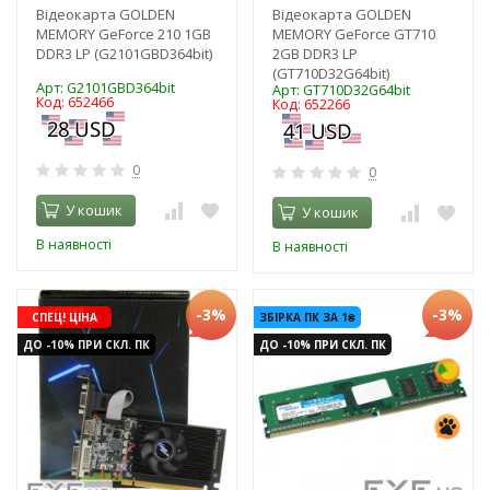
Відеокарта GOLDEN
Відеокарта GOLDEN
MEMORY GeForce 210 1GB
MEMORY GeForce GT710
DDR3 LP (G2101GBD364bit)
2GB DDR3 LP
(GT710D32G64bit)
Арт: G2101GBD364bit
Арт: GT710D32G64bit
Код: 652466
Код: 652266
0
0
У кошик
У кошик
В наявності
В наявності
-3%
-3%
СПЕЦ! ЦІНА
ЗБІРКА ПК ЗА 1₴
ДО -10% ПРИ СКЛ. ПК
ДО -10% ПРИ СКЛ. ПК