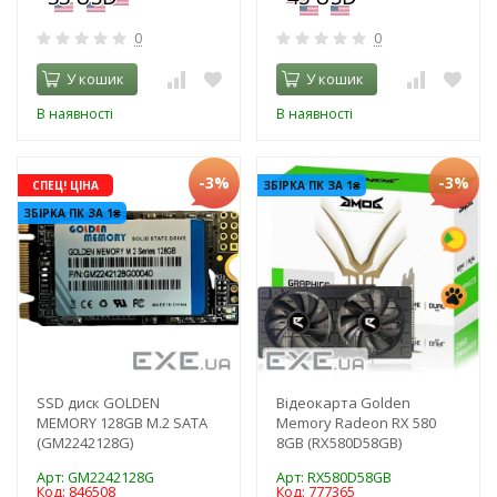
0
0
У кошик
У кошик
В наявності
В наявності
-3%
-3%
СПЕЦ! ЦІНА
ЗБІРКА ПК ЗА 1₴
ЗБІРКА ПК ЗА 1₴
SSD диск GOLDEN
Відеокарта Golden
MEMORY 128GB M.2 SATA
Memory Radeon RX 580
(GM2242128G)
8GB (RX580D58GB)
Арт: GM2242128G
Арт: RX580D58GB
Код: 846508
Код: 777365