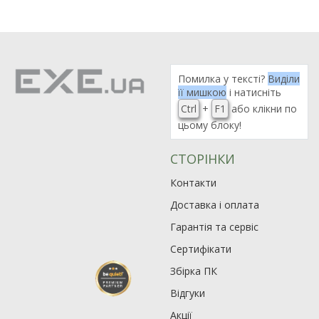
Помилка у тексті?
Виділи
її мишкою
і натисніть
Ctrl
+
F1
або клікни по
цьому блоку!
СТОРІНКИ
Контакти
Доставка і оплата
Гарантія та сервіс
Сертифікати
Збірка ПК
Відгуки
Акції