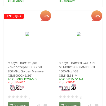
В наявності
В наявності
-3%
-3%
СПЕЦ! ЦІНА
Модуль пам"яті для
Модуль пам'яті GOLDEN
комп"ютера DDR2 2GB
MEMORY SO-DIMM DDR3L
800 MHz Golden Memory
1600MHz 4GB
(GM800D2N6/2G)
(GM16LS11/4)
Арт: GM800D2N6/2G
Арт: GM16LS11/4
Код: 304207
Код: 220141
0
0
У кошик
У кошик