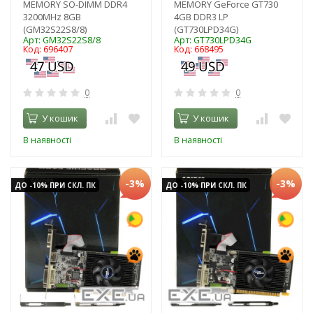
MEMORY SO-DIMM DDR4
MEMORY GeForce GT730
3200MHz 8GB
4GB DDR3 LP
(GM32S22S8/8)
(GT730LPD34G)
Арт: GM32S22S8/8
Арт: GT730LPD34G
Код: 696407
Код: 668495
0
0
У кошик
У кошик
В наявності
В наявності
-3%
-3%
ДО -10% ПРИ СКЛ. ПК
ДО -10% ПРИ СКЛ. ПК