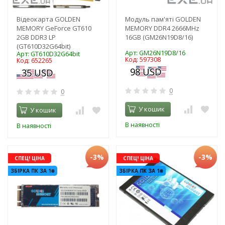
Відеокарта GOLDEN
Модуль пам'яті GOLDEN
MEMORY GeForce GT610
MEMORY DDR4 2666MHz
2GB DDR3 LP
16GB (GM26N19D8/16)
(GT610D32G64bit)
Арт: GM26N19D8/16
Арт: GT610D32G64bit
Код: 597308
Код: 652265
0
0
У кошик
У кошик
В наявності
В наявності
-3%
-3%
СПЕЦ! ЦІНА
СПЕЦ! ЦІНА
ЗБІРКА ПК ЗА 1₴
ЗБІРКА ПК ЗА 1₴