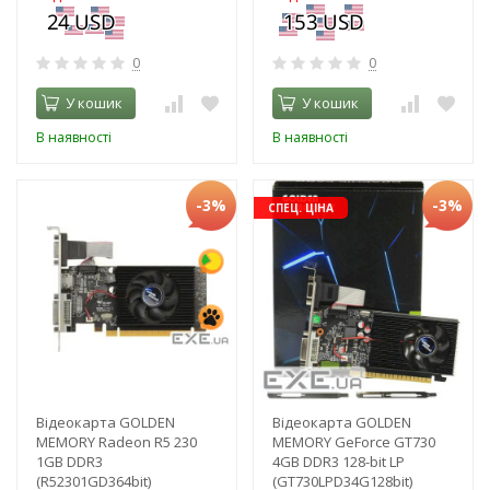
0
0
У кошик
У кошик
В наявності
В наявності
-3%
-3%
СПЕЦ. ЦІНА
Відеокарта GOLDEN
Відеокарта GOLDEN
MEMORY Radeon R5 230
MEMORY GeForce GT730
1GB DDR3
4GB DDR3 128-bit LP
(R52301GD364bit)
(GT730LPD34G128bit)