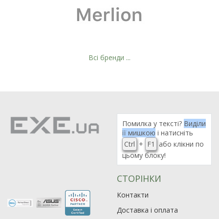
Всі бренди ...
Помилка у тексті?
Виділи
її мишкою
і натисніть
Ctrl
+
F1
або клікни по
цьому блоку!
СТОРІНКИ
Контакти
Доставка і оплата