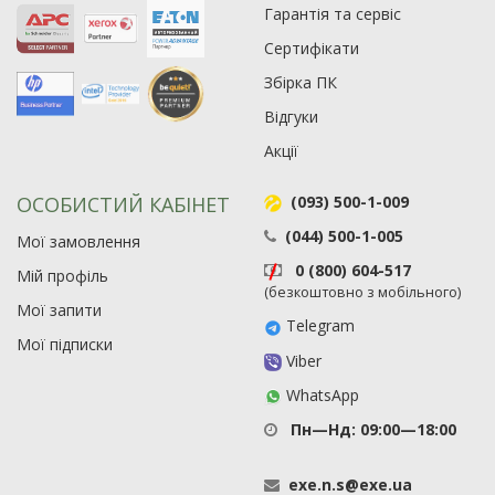
Гарантія та сервіс
Сертифікати
Збірка ПК
Рейтинг EXE.ua:
4.6
Відгуки
974
90
Акції
19
21
ОСОБИСТИЙ КАБІНЕТ
(093) 500-1-009
63
(044) 500-1-005
Мої замовлення
0 (800) 604-517
Мій профіль
(безкоштовно з мобільного)
Мої запити
Telegram
Мої підписки
Viber
WhatsApp
Пн—Нд: 09:00—18:00
exe
.
n
.
s
@
exe
.
ua