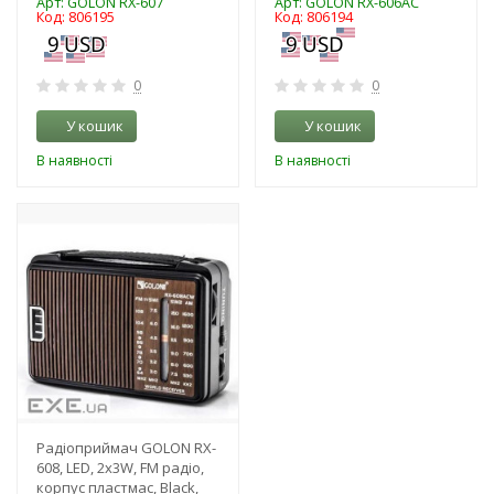
Арт: GOLON RX-607
Арт: GOLON RX-606AC
Код: 806195
Код: 806194
0
0
У кошик
У кошик
В наявності
В наявності
-3%
Радіоприймач GOLON RX-
608, LED, 2x3W, FM радіо,
корпус пластмас, Black,