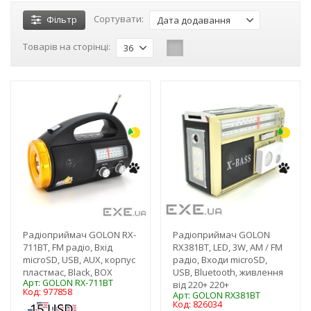
Сортувати:
Фільтр
Дата додавання
Товарів на сторінці:
36
-3%
-3%
Радіоприймач GOLON RX-
Радіоприймач GOLON
711BT, FM радіо, Вхід
RX381BT, LED, 3W, AM / FM
microSD, USB, AUX, корпус
радіо, Входи microSD,
пластмас, Black, BOX
USB, Bluetooth, живлення
Арт: GOLON RX-711BT
від 220+ 220+
Код: 977858
Арт: GOLON RX381BT
Код: 826034