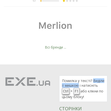
Всі бренди ...
Помилка у тексті?
Виділи
її мишкою
і натисніть
Ctrl
+
F1
або клікни по
цьому блоку!
СТОРІНКИ