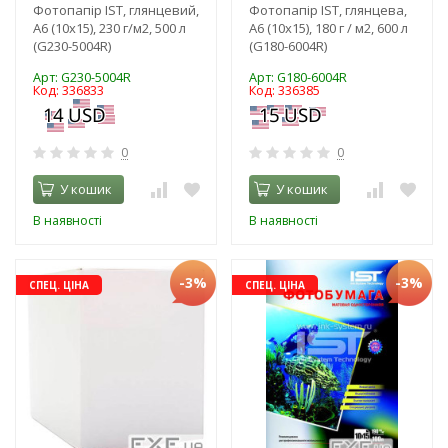
Фотопапір IST, глянцевий,
Фотопапір IST, глянцева,
A6 (10x15), 230 г/м2, 500 л
A6 (10x15), 180 г / м2, 600 л
(G230-5004R)
(G180-6004R)
Арт: G230-5004R
Арт: G180-6004R
Код: 336833
Код: 336385
0
0
У кошик
У кошик
В наявності
В наявності
-3%
-3%
СПЕЦ. ЦІНА
СПЕЦ. ЦІНА