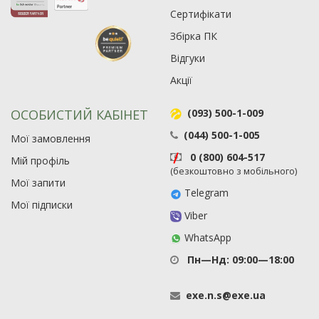
Сертифікати
Збірка ПК
Рейтинг EXE.ua:
4.6
974
Відгуки
90
Акції
19
21
ОСОБИСТИЙ КАБІНЕТ
(093) 500-1-009
63
(044) 500-1-005
Мої замовлення
0 (800) 604-517
Мій профіль
(безкоштовно з мобільного)
Мої запити
Telegram
Мої підписки
Viber
WhatsApp
Пн—Нд: 09:00—18:00
exe
.
n
.
s
@
exe
.
ua