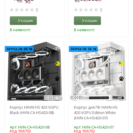
0
0
У кошик
У кошик
В наявності
В наявності
-3%
-3%
ЗБІРКА ПК ЗА 1₴
ЗБІРКА ПК ЗА 1₴
Корпус HAVN HS 420 VGPU
Корпус для ПК HAVN HS
Black (HVN-CA-HS420-08)
420 VGPU Edition White
(HVN-CA-HS420-07)
Арт: HVN-CA-HS420-08
Арт: HVN-CA-HS420-07
Код: 936703
Код: 936702