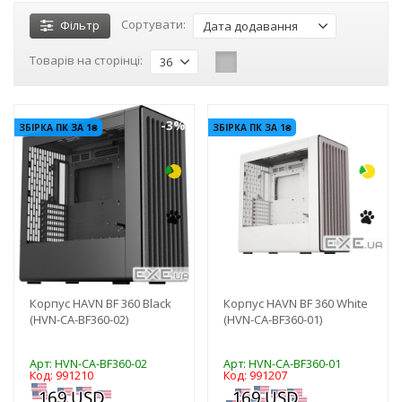
Сортувати:
Фільтр
Дата додавання
Товарів на сторінці:
36
-3%
-3%
ЗБІРКА ПК ЗА 1₴
ЗБІРКА ПК ЗА 1₴
Корпус HAVN BF 360 Black
Корпус HAVN BF 360 White
(HVN-CA-BF360-02)
(HVN-CA-BF360-01)
Арт: HVN-CA-BF360-02
Арт: HVN-CA-BF360-01
Код: 991210
Код: 991207