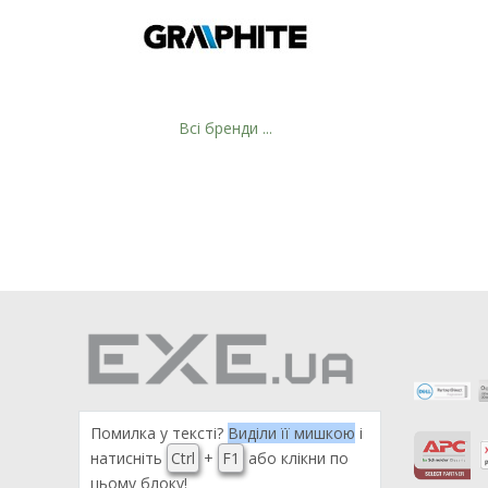
Всі бренди ...
Помилка у тексті?
Виділи її мишкою
і
натисніть
Ctrl
+
F1
або клікни по
цьому блоку!