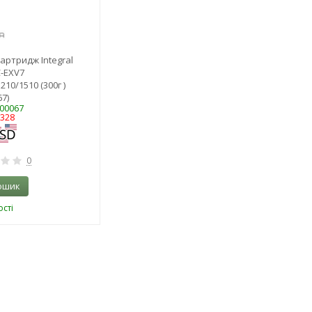
артридж Integral
-EXV7
210/1510 (300г )
7)
500067
9328
0
ошик
сті