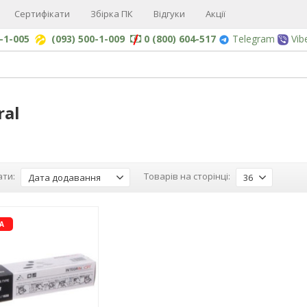
Сертифікати
Збірка ПК
Відгуки
Акції
0-1-005
(093) 500-1-009
0 (800) 604-517
Telegram
Vib
ral
ти:
Товарів на сторінці:
Дата додавання
36
-3%
А