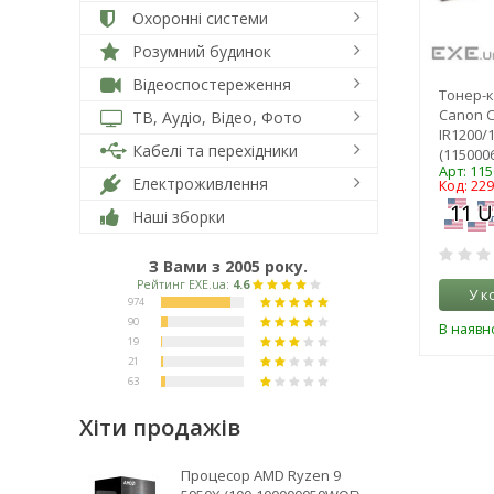
Охоронні системи
Розумний будинок
Відеоспостереження
Тонер-к
Canon C
ТВ, Аудіо, Відео, Фото
IR1200/1
Кабелі та перехідники
(1150006
Арт: 11
Електроживлення
Код: 22
Наші зборки
З Вами з 2005 року.
У к
В наявно
Хіти продажів
Процесор AMD Ryzen 9