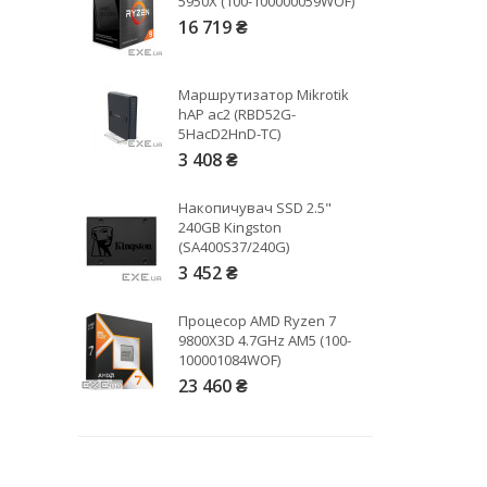
5950X (100-100000059WOF)
16 719 ₴
Рейтинг EXE.ua:
4.6
974
Маршрутизатор Mikrotik
90
hAP ac2 (RBD52G-
19
5HacD2HnD-TC)
21
3 408 ₴
63
Накопичувач SSD 2.5"
240GB Kingston
(SA400S37/240G)
3 452 ₴
Процесор AMD Ryzen 7
9800X3D 4.7GHz AM5 (100-
100001084WOF)
23 460 ₴