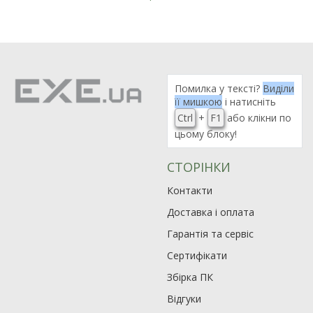
Помилка у тексті?
Виділи
її мишкою
і натисніть
Ctrl
+
F1
або клікни по
цьому блоку!
СТОРІНКИ
Контакти
Доставка і оплата
Гарантія та сервіс
Сертифікати
Збірка ПК
Відгуки