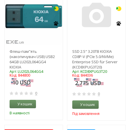
Флеш-пам"ять
SSD 2.5" 3.20TB KIOXIA
(накопичувач USB) USB2
CD8P-V (PCIe 5.0/NVMe)
64GB LU202L064GG4
Enterprise SSD für Server
KIOXIA
(KCD8XPUG3T20)
Арт: LU202L064GG4
Арт: KCD8XPUG3T20
Код: 844800
Код: 844036
0
0
У кошик
У кошик
В наявності
Під замовлення