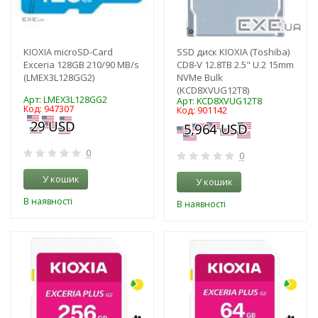
KIOXIA microSD-Card
SSD диск KIOXIA (Toshiba)
Exceria 128GB 210/90 MB/s
CD8-V 12.8TB 2.5" U.2 15mm
(LMEX3L128GG2)
NVMe Bulk
(KCD8XVUG12T8)
Арт: LMEX3L128GG2
Арт: KCD8XVUG12T8
Код: 947307
Код: 901142
0
0
У кошик
У кошик
В наявності
В наявності
-3%
-3%