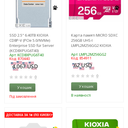
SSD 2.5" 6.40TB KIOXIA
Карта памяті MICRO SDXC
CD8P-V (PCIe 5.0/NVMe)
256GB UHS-I
Enterprise SSD für Server
LMPL2M256GG2 KIOXIA
(KCD8XPUG6T40)
Арт: LMPL2M256GG2
Арт: KCD8XPUG6T40
Код: 854911
Код: 870440
0
0
У кошик
У кошик
В наявності
Під замовлення
-3%
-3%
ДОСТАВКА ЗА 1₴ (ПО КИЄВУ)