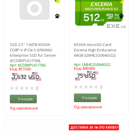
SSD 2.5" 1.60TB KIOXIA
KIOXIA microSD-Card
CD8P-V (PCIe 5.0/NVMe)
Exceria High Endurance
Enterprise SSD für Server
64GB (LMHE2G064GG2)
(KCD8XPUG1T60)
Арт: LMHE2G064GG2
Арт: KCD8XPUG1T60
Код: 845066
Код: 851560
0
0
У кошик
У кошик
Під замовлення
Під замовлення
-3%
-3%
ДОСТАВКА ЗА 1₴ (ПО КИЄВУ)