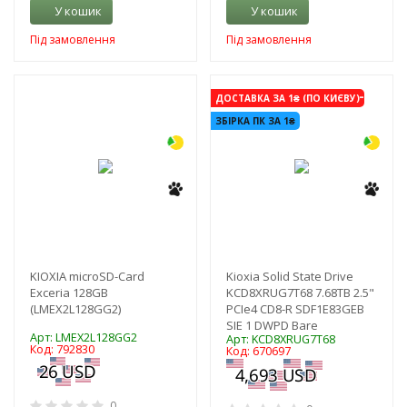
У кошик
У кошик
Під замовлення
Під замовлення
-3%
-3%
ДОСТАВКА ЗА 1₴ (ПО КИЄВУ)
ЗБІРКА ПК ЗА 1₴
KIOXIA microSD-Card
Kioxia Solid State Drive
Exceria 128GB
KCD8XRUG7T68 7.68TB 2.5"
(LMEX2L128GG2)
PCIe4 CD8-R SDF1E83GEB
SIE 1 DWPD Bare
Арт: LMEX2L128GG2
Арт: KCD8XRUG7T68
Код: 792830
Код: 670697
0