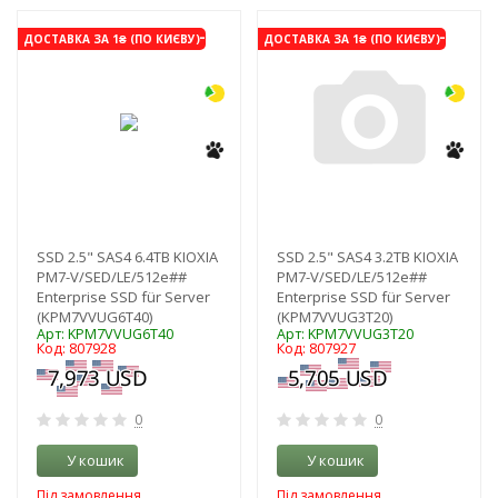
-3%
-3%
ДОСТАВКА ЗА 1₴ (ПО КИЄВУ)
ДОСТАВКА ЗА 1₴ (ПО КИЄВУ)
SSD 2.5" SAS4 6.4TB KIOXIA
SSD 2.5" SAS4 3.2TB KIOXIA
PM7-V/SED/LE/512e##
PM7-V/SED/LE/512e##
Enterprise SSD für Server
Enterprise SSD für Server
(KPM7VVUG6T40)
(KPM7VVUG3T20)
Арт: KPM7VVUG6T40
Арт: KPM7VVUG3T20
Код: 807928
Код: 807927
0
0
У кошик
У кошик
Під замовлення
Під замовлення