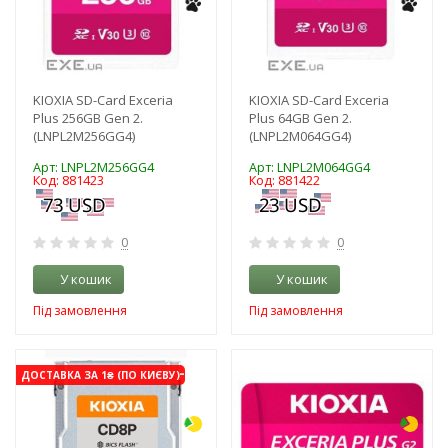
KIOXIA SD-Card Exceria
KIOXIA SD-Card Exceria
Plus 256GB Gen 2.
Plus 64GB Gen 2.
(LNPL2M256GG4)
(LNPL2M064GG4)
Арт: LNPL2M256GG4
Арт: LNPL2M064GG4
Код: 881423
Код: 881422
0
0
У кошик
У кошик
Під замовлення
Під замовлення
-3%
-3%
ДОСТАВКА ЗА 1₴ (ПО КИЄВУ)