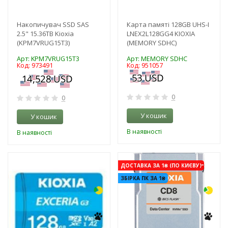
Накопичувач SSD SAS
Карта памяті 128GB UHS-I
2.5" 15.36TB Kioxia
LNEX2L128GG4 KIOXIA
(KPM7VRUG15T3)
(MEMORY SDHC)
Арт: KPM7VRUG15T3
Арт: MEMORY SDHC
Код: 973491
Код: 951057
0
0
У кошик
У кошик
В наявності
В наявності
-3%
-3%
ДОСТАВКА ЗА 1₴ (ПО КИЄВУ)
ЗБІРКА ПК ЗА 1₴