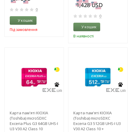
0
0
У кошик
У кошик
Під замовлення
В наявності
-3%
-3%
Карта пам'яті KIOXIA
Карта пам'яті KIOXIA
(Toshiba) microSDXC
(Toshiba) microSDXC
Exceria Plus G3 64GB UHS-I
Exceria G3 512GB UHS-I U3
U3 V30 A2 Class 10
V30 A2 Class 10 +