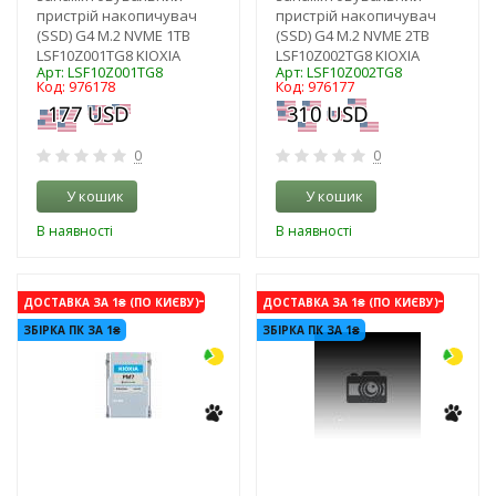
пристрій накопичувач
пристрій накопичувач
(SSD) G4 M.2 NVME 1TB
(SSD) G4 M.2 NVME 2TB
LSF10Z001TG8 KIOXIA
LSF10Z002TG8 KIOXIA
Арт: LSF10Z001TG8
Арт: LSF10Z002TG8
Код: 976178
Код: 976177
0
0
У кошик
У кошик
В наявності
В наявності
-3%
-3%
ДОСТАВКА ЗА 1₴ (ПО КИЄВУ)
ДОСТАВКА ЗА 1₴ (ПО КИЄВУ)
ЗБІРКА ПК ЗА 1₴
ЗБІРКА ПК ЗА 1₴