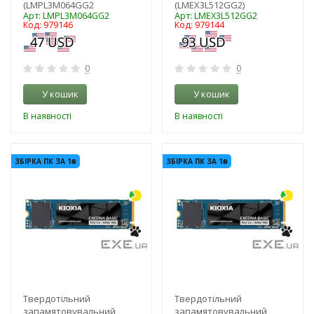
(LMPL3M064GG2
(LMEX3L512GG2)
Арт: LMPL3M064GG2
Арт: LMEX3L512GG2
Код: 979146
Код: 979144
0
0
У кошик
У кошик
В наявності
В наявності
-3%
-3%
ЗБІРКА ПК ЗА 1₴
ЗБІРКА ПК ЗА 1₴
Твердотільний
Твердотільний
запамятовувальний
запамятовувальний