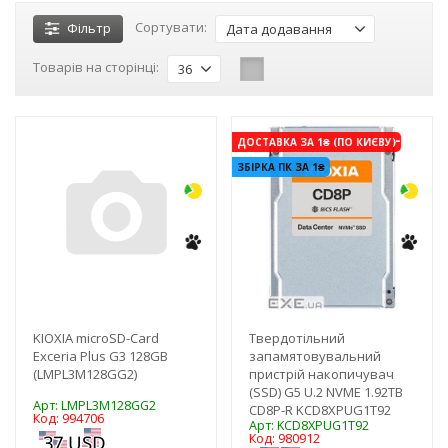
Сортувати:
Фільтр
Дата додавання
Товарів на сторінці:
36
-3%
-3%
ДОСТАВКА ЗА 1₴ (ПО КИЄВУ)
ЗБІРКА ПК ЗА 1₴
KIOXIA microSD-Card
Твердотільний
Exceria Plus G3 128GB
запамятовувальний
(LMPL3M128GG2)
пристрій накопичувач
(SSD) G5 U.2 NVME 1.92TB
Арт: LMPL3M128GG2
CD8P-R KCD8XPUG1T92
Код: 994706
Арт: KCD8XPUG1T92
Код: 980912