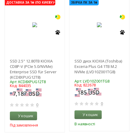
-3%
-3%
ДОСТАВКА ЗА 1₴ (ПО КИЄВУ)
ЗБІРКА ПК ЗА 1₴
SSD 2.5" 12.80TB KIOXIA
SSD диск KIOXIA (Toshiba)
CD8P-V (PCIe 5.0/NVMe)
Exceria Plus G4 1TB M.2
Enterprise SSD für Server
NVMe (LVD10Z001TG8)
(KCD8XPUG12T8)
Арт: LVD10Z001TG8
Арт: KCD8XPUG12T8
Код: 822678
Код: 844035
0
0
У кошик
У кошик
В наявності
Під замовлення