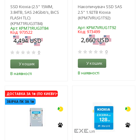
SSD Kioxia (2.5" 15MM,
Накопичувач SSD SAS
3.84TB, SAS 24Gbit/s, BiCS
2.5" 1.92TB Kioxia
FLASH TLC)
(KPM7VRUG1T92)
(KPM71RUG3T84)
Арт: KPM7VRUG1T92
Арт: KPM71RUG3T84
Код: 973499
Код: 973522
0
0
У кошик
У кошик
В наявності
В наявності
-3%
-3%
ДОСТАВКА ЗА 1₴ (ПО КИЄВУ)
ЗБІРКА ПК ЗА 1₴