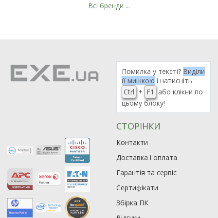
Всі бренди ...
Рейтинг EXE.ua:
4.6
975
90
Помилка у тексті?
Виділи
19
її мишкою
і натисніть
Ctrl
+
F1
або клікни по
21
цьому блоку!
63
СТОРІНКИ
Контакти
Доставка і оплата
Гарантія та сервіс
Сертифікати
Збірка ПК
Відгуки