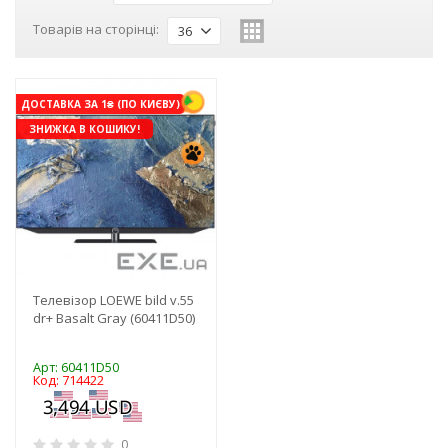
Товарів на сторінці:
36
ДОСТАВКА ЗА 1₴ (ПО КИЄВУ)
ЗНИЖКА В КОШИКУ!
Телевізор LOEWE bild v.55
dr+ Basalt Gray (60411D50)
Арт: 60411D50
Код: 714422
0