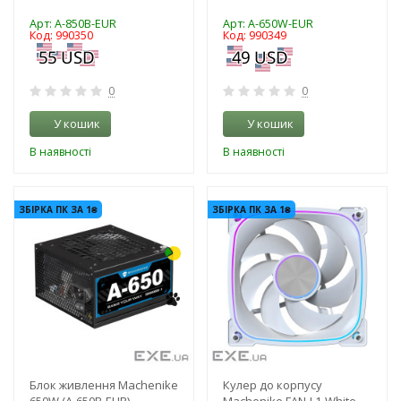
Арт: A-850B-EUR
Арт: A-650W-EUR
Код: 990350
Код: 990349
0
0
У кошик
У кошик
В наявності
В наявності
-3%
-3%
ЗБІРКА ПК ЗА 1₴
ЗБІРКА ПК ЗА 1₴
Блок живлення Machenike
Кулер до корпусу
650W (A-650B-EUR)
Machenike FAN-L1-White