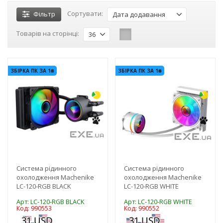
Сортувати:
Фільтр
Дата додавання
Товарів на сторінці:
36
-3%
-3%
ЗБІРКА ПК ЗА 1₴
ЗБІРКА ПК ЗА 1₴
Система рідинного
Система рідинного
охолодження Machenike
охолодження Machenike
LC-120-RGB BLACK
LC-120-RGB WHITE
Арт: LC-120-RGB BLACK
Арт: LC-120-RGB WHITE
Код: 990553
Код: 990552