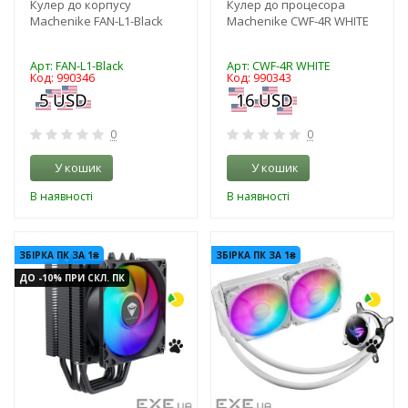
Кулер до корпусу
Кулер до процесора
Machenike FAN-L1-Black
Machenike CWF-4R WHITE
Арт: FAN-L1-Black
Арт: CWF-4R WHITE
Код: 990346
Код: 990343
0
0
У кошик
У кошик
В наявності
В наявності
-3%
-3%
ЗБІРКА ПК ЗА 1₴
ЗБІРКА ПК ЗА 1₴
ДО -10% ПРИ СКЛ. ПК