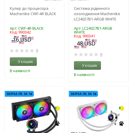
Кулер до процесора
Система рідинного
Machenike CWF-4R BLACK
охолодження Machenike
LC24027B1-ARGB WHITE
Арт: CWF-4R BLACK
Арт: LC24027B1-ARGB
Код: 990342
WHITE
Код: 990341
0
0
У кошик
У кошик
В наявності
В наявності
-3%
-3%
ЗБІРКА ПК ЗА 1₴
ЗБІРКА ПК ЗА 1₴