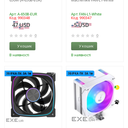
Арт: A-650B-EUR
Арт: FAN-L1-White
Код: 990348
Код: 990347
0
0
У кошик
У кошик
В наявності
В наявності
-3%
-3%
ЗБІРКА ПК ЗА 1₴
ЗБІРКА ПК ЗА 1₴