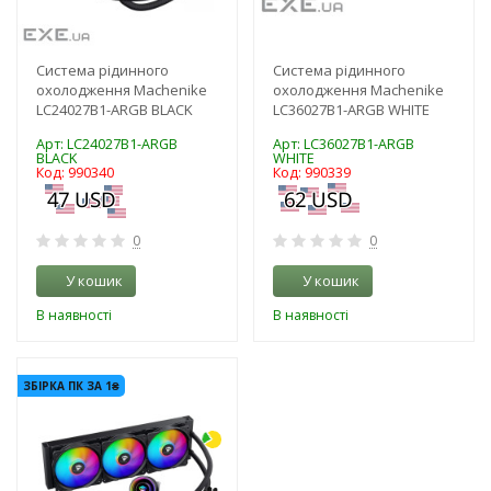
Система рідинного
Система рідинного
охолодження Machenike
охолодження Machenike
LC24027B1-ARGB BLACK
LC36027B1-ARGB WHITE
Арт: LC24027B1-ARGB
Арт: LC36027B1-ARGB
BLACK
WHITE
Код: 990340
Код: 990339
0
0
У кошик
У кошик
В наявності
В наявності
-3%
ЗБІРКА ПК ЗА 1₴