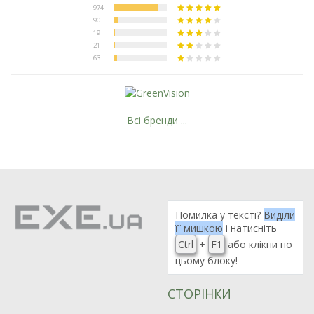
Всі бренди ...
Помилка у тексті?
Виділи
її мишкою
і натисніть
Ctrl
+
F1
або клікни по
цьому блоку!
СТОРІНКИ