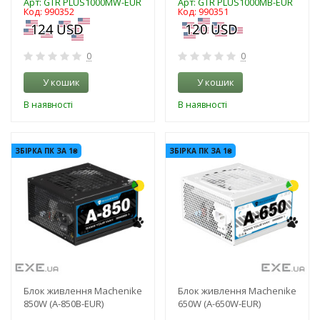
Арт: GTR PLUS1000MW-EUR
Арт: GTR PLUS1000MB-EUR
Код: 990352
Код: 990351
0
0
У кошик
У кошик
В наявності
В наявності
-3%
-3%
ЗБІРКА ПК ЗА 1₴
ЗБІРКА ПК ЗА 1₴
Блок живлення Machenike
Блок живлення Machenike
850W (A-850B-EUR)
650W (A-650W-EUR)