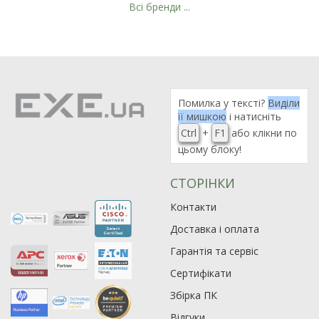
Всі бренди ...
Рейтинг EXE.ua:
4.6
974
90
Помилка у тексті?
Виділи
19
її мишкою
і натисніть
21
Ctrl
+
F1
або клікни по
цьому блоку!
63
СТОРІНКИ
Контакти
Доставка і оплата
Гарантія та сервіс
Сертифікати
Збірка ПК
Відгуки