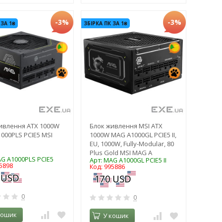
-3%
-3%
 ЗА 1₴
ЗБІРКА ПК ЗА 1₴
ивлення ATX 1000W
Блок живлення MSI ATX
000PLS PCIE5 MSI
1000W MAG A1000GL PCIE5 II,
EU, 1000W, Fully-Modular, 80
Plus Gold MSI MAG A
AG A1000PLS PCIE5
Арт: MAG A1000GL PCIE5 II
5898
Код: 995886
0
0
кошик
У кошик