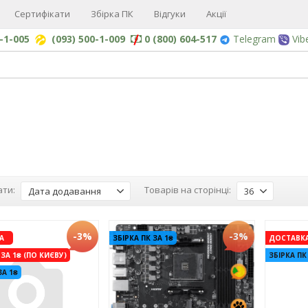
Сертифікати
Збірка ПК
Відгуки
Акції
0-1-005
(093) 500-1-009
0 (800) 604-517
Telegram
Vib
ти:
Товарів на сторінці:
Дата додавання
36
-3%
-3%
А
ЗБІРКА ПК ЗА 1₴
ДОСТАВКА
ЗА 1₴ (ПО КИЄВУ)
ЗБІРКА ПК
ЗА 1₴