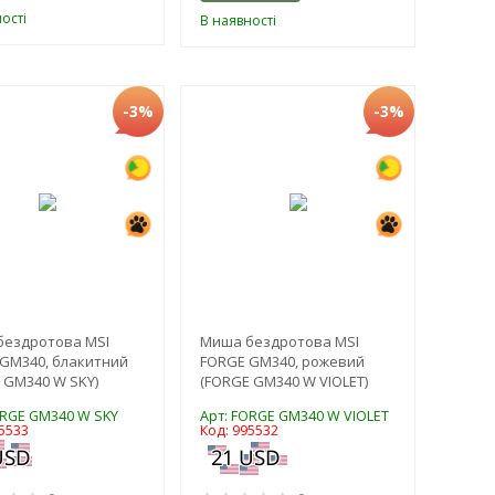
ості
В наявності
-3%
-3%
бездротова MSI
Миша бездротова MSI
GM340, блакитний
FORGE GM340, рожевий
 GM340 W SKY)
(FORGE GM340 W VIOLET)
ORGE GM340 W SKY
Арт: FORGE GM340 W VIOLET
5533
Код: 995532