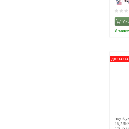
У к
В наявно
ДОСТАВКА 
ноутбу
16_2.5K
275HX/1