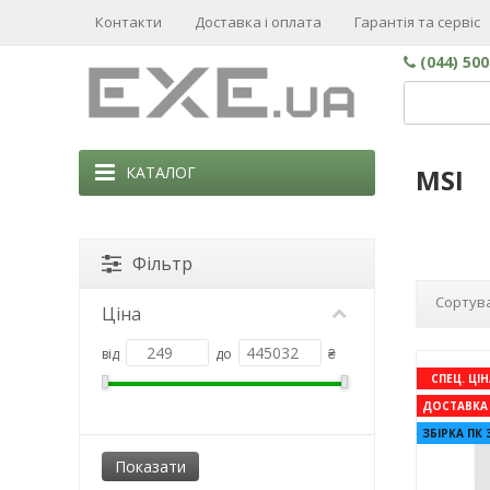
Контакти
Доставка і оплата
Гарантія та сервіс
(044) 50
КАТАЛОГ
MSI
Фільтр
Сортува
Ціна
від
до
₴
СПЕЦ. ЦІН
ДОСТАВКА 
ЗБІРКА ПК 