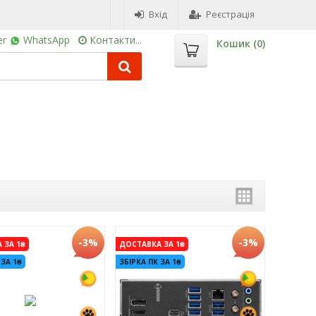
Вхід
Реєстрація
er
WhatsApp
Контакти...
Кошик (
0
)
-3%
-3%
 ЗА 1₴
ДОСТАВКА ЗА 1₴
 ЗА 1₴
ЗБІРКА ПК ЗА 1₴