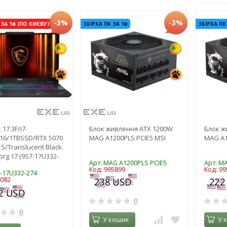
-3%
-3%
ЗА 1₴ (ПО КИЄВУ)
ЗБІРКА ПК ЗА 1₴
ЗБІРКА ПК
17.3F/i7-
Блок живлення ATX 1200W
Блок ж
16/1TBSSD/RTX 5070
MAG A1200PLS PCIE5 MSI
MAG A1
S/Translucent Black
org 17 (9S7-17U332-
Арт: MAG A1200PLS PCIE5
Арт: M
Код: 995899
Код: 99
7-17U332-274
7082
0
0
У кошик
У 