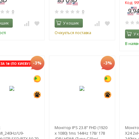
Код: 99
0
0
ошик
У кошик
сті
Очікується поставка
У 
В наявн
-3%
-3%
ЗА 1₴ (ПО КИЄВУ)
к
Монітор IPS 23.8" FHD (1920
Моніто
MI_240Hz/U9-
x 1080) 1ms 144Hz 178/ 178
X24 2xH
6/1TB SSD/RTX 50 70
/DP/ HDMI /Type C15w/
240Hz, 