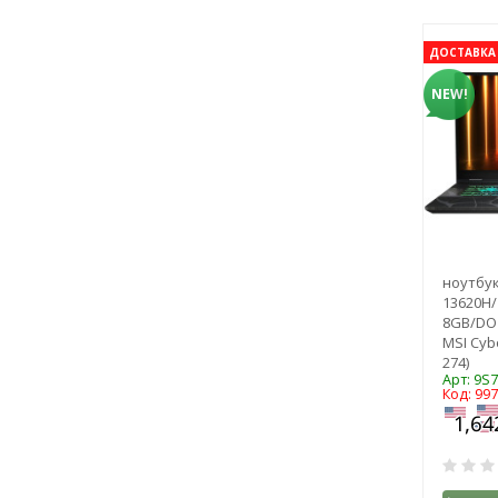
ДОСТАВКА 
NEW!
ноутбук 
13620H/
8GB/DO 
MSI Cyb
274)
Арт: 9S
Код: 99