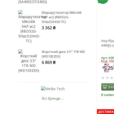
Маршрутизатор Mikrotik
hAP ac2 (RBD52G-
5HacD2HnD-TC)
3 362 ₴
Ноутбук
A9WJG (
Жорсткий диск 3.5" 1TB WD
(WD10EZEX)
Арт: A9
Код: 10
6 869 ₴
У к
В наявно
Всі бренди ...
ДОСТАВКА 