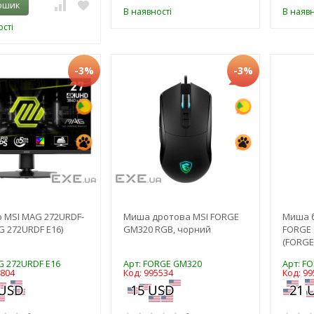
ошик
В наявності
В наявн
сті
-3%
-3%
 MSI MAG 272URDF-
Миша дротова MSI FORGE
Миша 
G 272URDF E16)
GM320 RGB, чорний
FORGE 
(FORGE
G 272URDF E16
Арт: FORGE GM320
Арт: F
5804
Код: 995534
Код: 99