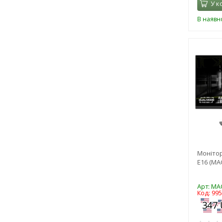
У к
В наявно
Монітор
E16 (MA
Арт: MA
Код: 99