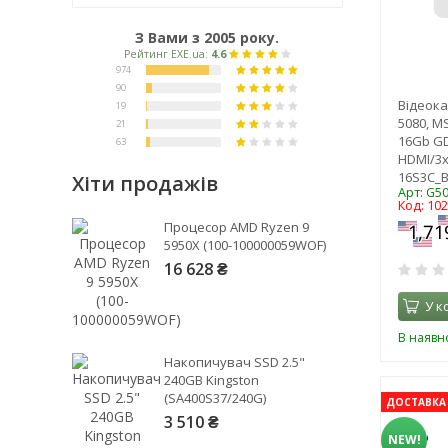
З Вами з 2005 року.
Відеока
5080, M
16Gb GD
HDMI/3x
16S3C_B
Хіти продажів
Арт: G5
Код: 10
Рейтинг EXE.ua:
4.6
Процесор AMD Ryzen 9
974
5950X (100-100000059WOF)
90
16 628 ₴
19
У к
21
В наявно
63
Накопичувач SSD 2.5"
240GB Kingston
(SA400S37/240G)
ДОСТАВКА 
3 510 ₴
NEW!