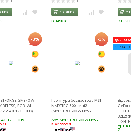
0
0
ошик
У кошик
У 
сті
В наявності
В наявн
-3%
-3%
ДОСТАВКА 
ЗБІРКА ПК
SI FORGE GM340 W
Гарнітура бездротова MSI
Відеок
WIRELESS, RGB, WL,
MAESTRO 500, синій
GeForc
(S12-4301730-HH9)
(MAESTRO 500 W NAVY)
LIGHTN
32LZ) (
2-4301730-HH9
Арт: MAESTRO 500 W NAVY
LIGHTN
5531
Код: 995530
Арт: RT
Z