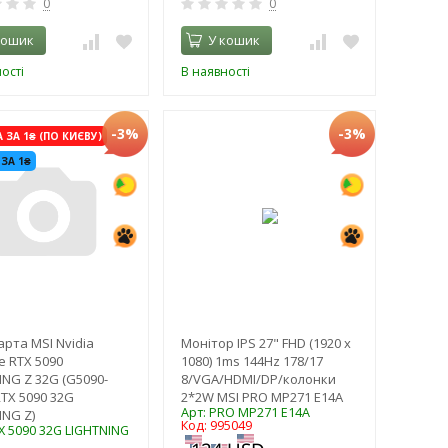
0
0
кошик
У кошик
ості
В наявності
-3%
-3%
ЗА 1₴ (ПО КИЄВУ)
 ЗА 1₴
арта MSI Nvidia
Монітор IPS 27" FHD (1920 x
e RTX 5090
1080) 1ms 144Hz 178/17
ING Z 32G (G5090-
8/VGA/HDMI/DP/колонки
RTX 5090 32G
2*2W MSI PRO MP271 E14A
Арт: PRO MP271 E14A
ING Z)
Код: 995049
X 5090 32G LIGHTNING