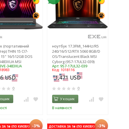
к (портативний
ноутбук 17.3FMI_144Hz/R5
р) THIN 15 CI7-
240/16/512/RTX 5060 8GB/D
 15" 16/512GB DOS
OS/Translucent Black MSI
3483XUA MSI
Cyborg (9S7-17UL32-039)
13VE-3483XUA
Арт: 9S7-17UL32-039
018983
Код: 1018116
0
0
кошик
У кошик
ості
В наявності
-3%
-3%
ЗА 1₴ (ПО КИЄВУ)
ДОСТАВКА ЗА 1₴ (ПО КИЄВУ)