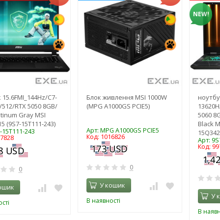
NEW!
 15.6FMI_144Hz/C7-
Блок живлення MSI 1000W
ноутбук
/512/RTX 5050 8GB/
(MPG A1000GS PCIE5)
13620H
tinum Gray MSI
5060 8
5 (9S7-15T111-243)
Black M
Арт: MPG A1000GS PCIE5
7-15T111-243
15Q342
Код: 1016826
17828
Арт: 9
Код: 99
0
0
У кошик
ошик
У 
В наявності
сті
В наявн