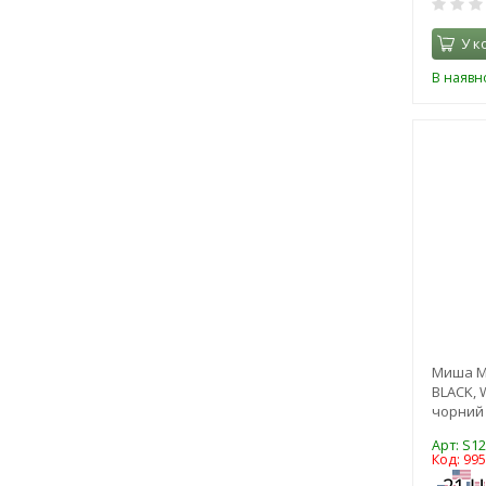
У к
В наявно
Миша M
BLACK, 
чорний 
Арт: S1
Код: 99