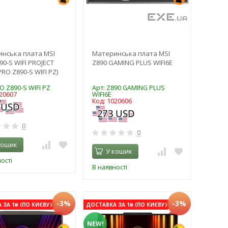
нська плата MSI
Материнська плата MSI
90-S WIFI PROJECT
Z890 GAMING PLUS WIFI6E
RO Z890-S WIFI PZ)
O Z890-S WIFI PZ
Арт: Z890 GAMING PLUS
020607
WIFI6E
Код: 1020606
0
0
кошик
У кошик
ості
В наявності
-3%
-3%
ЗА 1₴ (ПО КИЄВУ)
ДОСТАВКА ЗА 1₴ (ПО КИЄВУ)
NEW!