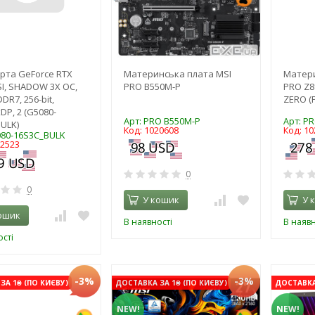
рта GeForce RTX
Материнська плата MSI
Матери
SI, SHADOW 3X OC,
PRO B550M-P
PRO Z8
DR7, 256-bit,
ZERO (P
DP, 2 (G5080-
Арт: PRO B550M-P
Арт: PR
ULK)
Код: 1020608
Код: 1
080-16S3C_BULK
22523
0
0
У кошик
У 
ошик
В наявності
В наявн
сті
-3%
-3%
ЗА 1₴ (ПО КИЄВУ)
ДОСТАВКА ЗА 1₴ (ПО КИЄВУ)
ДОСТАВКА 
NEW!
NEW!