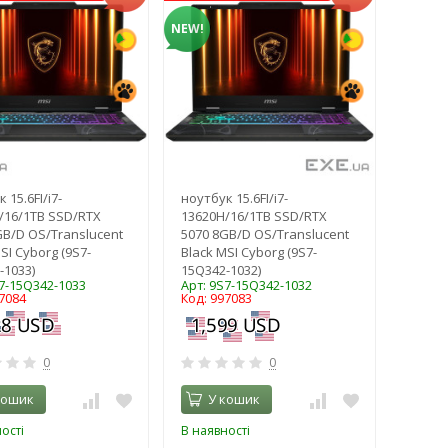
NEW!
 15.6FI/i7-
ноутбук 15.6FI/i7-
/16/1TB SSD/RTX
13620H/16/1TB SSD/RTX
GB/D OS/Translucent
5070 8GB/D OS/Translucent
SI Cyborg (9S7-
Black MSI Cyborg (9S7-
-1033)
15Q342-1032)
S7-15Q342-1033
Арт: 9S7-15Q342-1032
7084
Код: 997083
0
0
кошик
У кошик
ості
В наявності