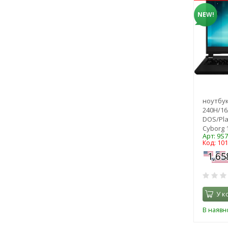
NEW!
ноутбук
240H/16
DOS/Pla
Cyborg 1
Арт: 9S
Код: 10
У к
В наявно