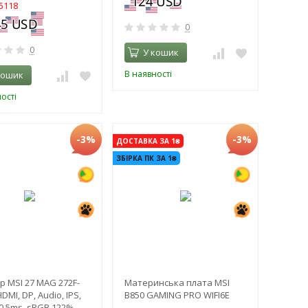
5118
0
0
У кошик
В наявності
кошик
ості
-3%
-3%
ДОСТАВКА ЗА 1₴
ЗБІРКА ПК ЗА 1₴
р MSI 27 MAG 272F-
Материнська плата MSI
DMI, DP, Audio, IPS,
B850 GAMING PRO WIFI6E
0.5ms, sRGB 122%,