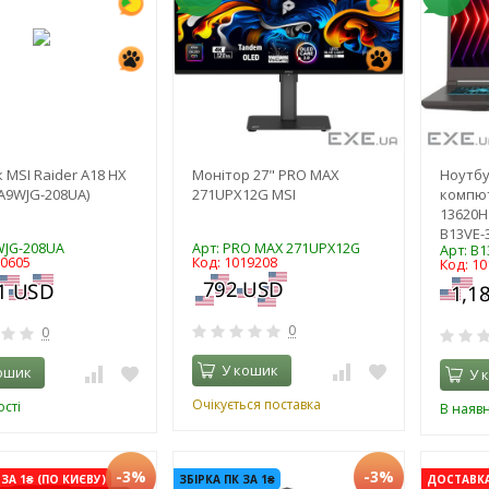
 MSI Raider A18 HX
Монітор 27" PRO MAX
Ноутбу
A9WJG-208UA)
271UPX12G MSI
компюте
13620H
B13VE-
WJG-208UA
Арт: PRO MAX 271UPX12G
Арт: B
20605
Код: 1019208
Код: 1
0
0
У кошик
ошик
У 
Очікується поставка
сті
В наявн
-3%
-3%
ЗА 1₴ (ПО КИЄВУ)
ЗБІРКА ПК ЗА 1₴
ДОСТАВКА 