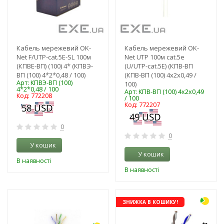
Кабель мережевий OK-
Кабель мережевий OK-
Net F/UTP-cat.5E-SL 100м
Net UTP 100м cat.5e
(КПВЕ-ВП) (100) 4* (КПВЭ-
(U/UTP-cat.5E) (КПВ-ВП
ВП (100) 4*2*0,48 / 100)
(КПВ-ВП (100) 4х2х0,49 /
Арт: КПВЭ-ВП (100)
100)
4*2*0,48 / 100
Арт: КПВ-ВП (100) 4х2х0,49
Код: 772208
/ 100
Код: 772207
0
0
У кошик
У кошик
В наявності
В наявності
-3%
ЗНИЖКА В КОШИКУ!