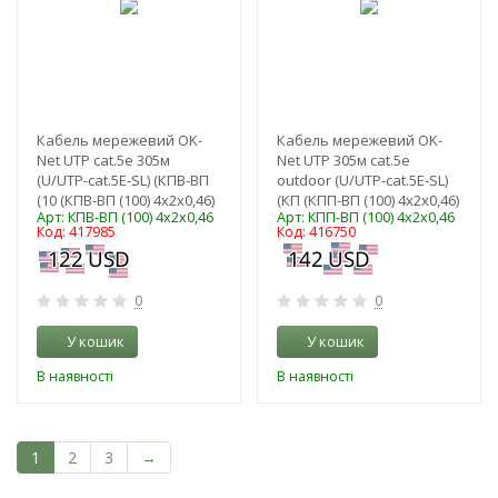
Кабель мережевий OK-
Кабель мережевий OK-
Net UTP cat.5e 305м
Net UTP 305м cat.5e
(U/UTP-cat.5Е-SL) (КПВ-ВП
outdoor (U/UTP-cat.5Е-SL)
(10 (КПВ-ВП (100) 4х2х0,46)
(КП (КПП-ВП (100) 4х2х0,46)
Арт: КПВ-ВП (100) 4х2х0,46
Арт: КПП-ВП (100) 4х2х0,46
Код: 417985
Код: 416750
0
0
У кошик
У кошик
В наявності
В наявності
1
2
3
→