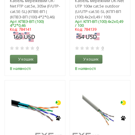
Кабель мережевий OK-
Кабель мережний OK-Net
Net FTP cat.5e, 305м (F/UTP-
UTP 100м cat.5e outdoor
cat.5E-SL) (КПВЕ-ВП (
(U/UTP-cat.5Е-SL (КПП-ВП
(КПВЭ-ВП (100) 4*2*0,46)
(100) 4х2х0,49 / 100)
Арт: КПВЭ-ВП (100)
Арт: КПП-ВП (100) 4х2х0,49
4*2*0,46
/ 100
Код: 784141
Код: 784139
0
0
У кошик
У кошик
В наявності
В наявності
-3%
-3%