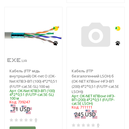
-3%
-3%
Кабель (FTP мідь
Кабель (FTP
внутрішній) OK-net O (OK-
безгалогенний LSOH) б
Net КПВЭ-ВП (100) 4*2*0,51
(OK-NET КПВонг-HFЭ-ВП
(F/UTP-cat.5E-SL) 100 м)
(200) 4*2*0,51 (F/UTP-cat.5E
Арт: OK-Net КПВЭ-ВП (100)
LSOH))
4*2*0,51 (F/UTP-cat.5E-SL)
Арт: OK-NET КПВонг-HFЭ-
100 м
ВП (200) 4*2*0,51 (F/UTP-
Код: 739247
cat.5E LSOH)
Код: 711111
0
0