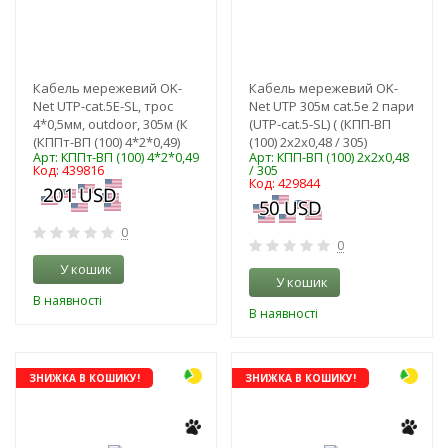
Кабель мережевий OK-
Кабель мережевий OK-
Net UTP-cat.5E-SL, трос
Net UTP 305м cat.5e 2 пари
4*0,5мм, outdoor, 305м (К
(UTP-cat.5-SL) ( (КПП-ВП
(КППт-ВП (100) 4*2*0,49)
(100) 2х2х0,48 / 305)
Арт: КППт-ВП (100) 4*2*0,49
Арт: КПП-ВП (100) 2х2х0,48
Код: 439816
/ 305
Код: 429844
0
0
У кошик
У кошик
В наявності
В наявності
ЗНИЖКА В КОШИКУ!
ЗНИЖКА В КОШИКУ!