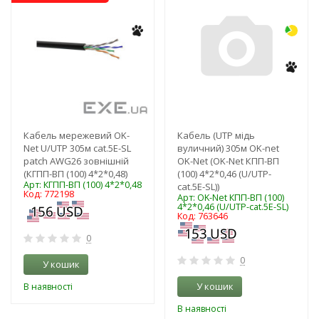
Кабель мережевий OK-
Кабель (UTP мідь
Net U/UTP 305м cat.5E-SL
вуличний) 305м OK-net
patch AWG26 зовнішній
OK-Net (OK-Net КПП-ВП
(КГПП-ВП (100) 4*2*0,48)
(100) 4*2*0,46 (U/UTP-
Арт: КГПП-ВП (100) 4*2*0,48
cat.5Е-SL))
Код: 772198
Арт: OK-Net КПП-ВП (100)
4*2*0,46 (U/UTP-cat.5Е-SL)
Код: 763646
0
0
У кошик
У кошик
В наявності
В наявності