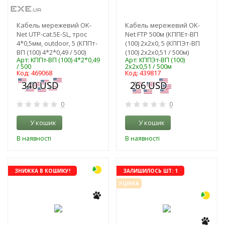
Кабель мережевий OK-
Кабель мережевий OK-
Net UTP-cat.5E-SL, трос
Net FTP 500м (КППЕт-ВП
4*0,5мм, outdoor, 5 (КППт-
(100) 2х2х0, 5 (КППЭт-ВП
ВП (100) 4*2*0,49 / 500)
(100) 2х2х0,51 / 500м)
Арт: КППт-ВП (100) 4*2*0,49
Арт: КППЭт-ВП (100)
/ 500
2х2х0,51 / 500м
Код: 469068
Код: 439817
0
0
У кошик
У кошик
В наявності
В наявності
-3%
ЗНИЖКА В КОШИКУ!
ЗАЛИШИЛОСЬ ШТ: 1
УЦІНКА