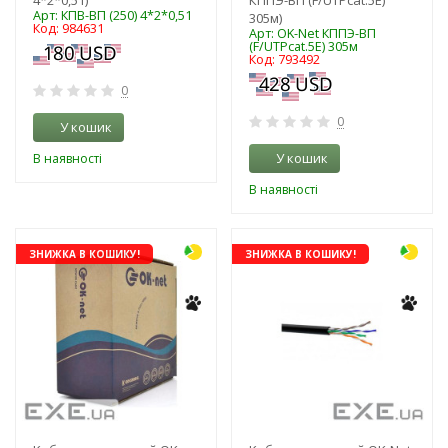
Арт: КПВ-ВП (250) 4*2*0,51
305м)
Код: 984631
Арт: OK-Net КППЭ-ВП
(F/UTPcat.5Е) 305м
Код: 793492
0
0
У кошик
У кошик
В наявності
В наявності
ЗНИЖКА В КОШИКУ!
ЗНИЖКА В КОШИКУ!