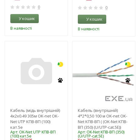
0
0
У кошик
У кошик
В наявності
В наявності
-3%
-3%
Кабель (мідь внутрішній)
Кабель (внутрішній)
4х2х0.49 305м OK-net OK-
4*2*0,50 100 м OK-net OK-
Net UTP КПВ-ВП (100)
Net КПВ-ВП ( (OK-Net КПВ-
кат.5е
ВП (350) (U/UTP-cat.5Е))
Арт: OK-Net UTP КПВ-ВП
Арт: OK-Net КПВ-ВП (350)
(100) кат.5е
(U/UTP-cat.5Е)