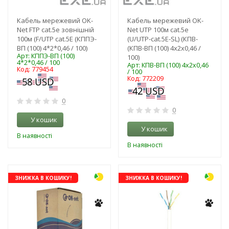
Кабель мережевий OK-
Кабель мережевий OK-
Net FTP cat.5e зовнішній
Net UTP 100м cat.5e
100м (F/UTP cat.5E (КППЭ-
(U/UTP-cat.5Е-SL) (КПВ-
ВП (100) 4*2*0,46 / 100)
(КПВ-ВП (100) 4х2х0,46 /
Арт: КППЭ-ВП (100)
100)
4*2*0,46 / 100
Арт: КПВ-ВП (100) 4х2х0,46
Код: 779454
/ 100
Код: 772209
0
0
У кошик
У кошик
В наявності
В наявності
ЗНИЖКА В КОШИКУ!
ЗНИЖКА В КОШИКУ!