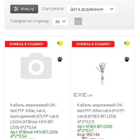
Сортувати:
Фільтр
Дата додавання
Товарів на сторінці:
36
ЗНИЖКА В КОШИКУ!
ЗНИЖКА В КОШИКУ!
Кабель мережевий OK-
Кабель мережевий OK-
Net FTP 305м, cat.6,
Net FTP 305м cat.6 (F/UTP-
малодимний (F/UTP-cat.6
cat.6) (КПВЭ-ВП (250)
LSOH) (КПВонг-HFЭ-ВП
4*2*0,57)
Арт: КПВЭ-ВП (250)
(250) 4*2*0,54
4*2*0,57
Арт: КПВонг-HFЭ-ВП (250)
Код: 992144
4*2*0,54