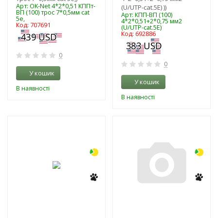
Арт: OK-Net 4*2*0,51 КППт-
(U/UTP-cat.5Е) ))
ВП (100) трос 7*0,5мм cat
Арт: КПП-ВП (100)
5e,
4*2*0,51+2*0,75 мм2
Код: 707691
(U/UTP-cat.5Е)
Код: 692886
0
0
У кошик
У кошик
В наявності
В наявності
-3%
-3%