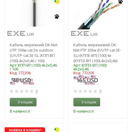
Кабель мережний OK-Net
Кабель мережевий OK-
UTP 100м cat.5e outdoor
Net FTP 305м (F/UTP cat.5E-
(U/UTP-cat.5Е-SL (КПП-ВП
SL) (КППЕ-ВП) (100) 4x
(100) 4х2х0,46 / 100)
(КППЭ-ВП (100) 4x2x0,46)
Арт: КПП-ВП (100) 4х2х0,46
Арт: КППЭ-ВП (100)
/ 100
4x2x0,46
Код: 772206
Код: 772205
0
0
У кошик
У кошик
В наявності
В наявності
-3%
ЗНИЖКА В КОШИКУ!