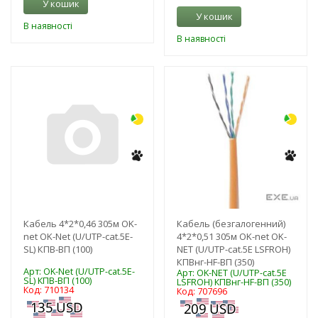
У кошик
У кошик
В наявності
В наявності
-3%
-3%
Кабель 4*2*0,46 305м OK-
Кабель (безгалогенний)
net OK-Net (U/UTP-cat.5Е-
4*2*0,51 305м OK-net OK-
SL) КПВ-ВП (100)
NET (U/UTP-cat.5E LSFROH)
КПВнг-HF-ВП (350)
Арт: OK-Net (U/UTP-cat.5Е-
Арт: OK-NET (U/UTP-cat.5E
SL) КПВ-ВП (100)
LSFROH) КПВнг-HF-ВП (350)
Код: 710134
Код: 707696