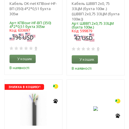
Кабель OK-net КПВонг-HF-
Кабель ШВВП 2х0, 75
ВП (350) 4*2*0,51 бухта
ЗЗЦМ (бухта 100м .)
305м
(ШВВП 2х0,75 ЗЗЦМ (бухта
100м.))
Арт: КПВонг-HF-ВП (350)
Арт: ШВВП 2х0,75 ЗЗЦМ
4*2*0,51 бухта 305м
(бухта 100м.)
Код: 633697
Код: 599879
0
0
У кошик
У кошик
В наявності
В наявності
-3%
ЗНИЖКА В КОШИКУ!