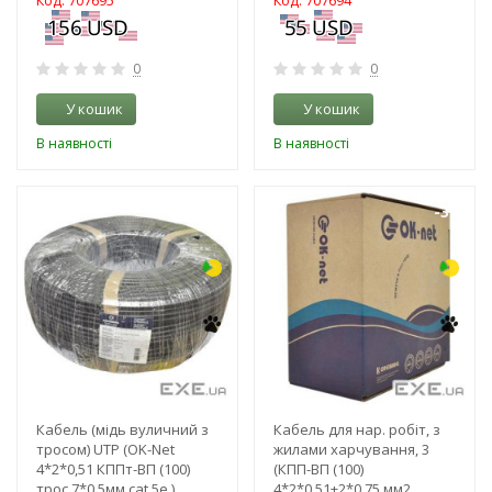
Код: 707695
Код: 707694
0
0
У кошик
У кошик
В наявності
В наявності
-3%
-3%
Кабель (мідь вуличний з
Кабель для нар. робіт, з
тросом) UTP (OK-Net
жилами харчування, 3
4*2*0,51 КППт-ВП (100)
(КПП-ВП (100)
трос 7*0,5мм cat 5e,)
4*2*0,51+2*0,75 мм2