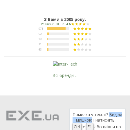
З Вами з 2005 року.
Всі бренди ...
Помилка у тексті?
Виділи
її мишкою
і натисніть
Ctrl
+
F1
або клікни по