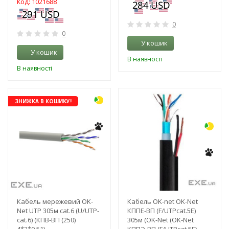
Код: 1021688
0
0
У кошик
У кошик
В наявності
В наявності
-3%
ЗНИЖКА В КОШИКУ!
Кабель мережевий OK-
Кабель OK-net OK-Net
Net UTP 305м cat.6 (U/UTP-
КППЕ-ВП (F/UTPcat.5Е)
cat.6) (КПВ-ВП (250)
305м (OK-Net (OK-Net
4*2*0,51)
КППЭ-ВП (F/UTPcat.5Е)