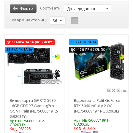
Сортувати:
Фільтр
Дата додавання
Товарів на сторінці:
36
-3%
-3%
ДОСТАВКА ЗА 1₴ (ПО КИЄВУ)
ЗБІРКА ПК ЗА 1₴
ЗБІРКА ПК ЗА 1₴
ДО -10% ПРИ СКЛ. ПК
Видеокарта GF RTX 5080
Відеокарта Palit GeForce
16GB GDDR7 GamingPro
RTX 5060 Infinity 2 OC
OC V1 Palit (NE75080S19T2-
(NE75060V19P1-GB2063L)
GB2031Y)
Арт: NE75060V19P1-
Арт: NE75080S19T2-
GB2063L
GB2031Y
Код: 950565
Код: 983225