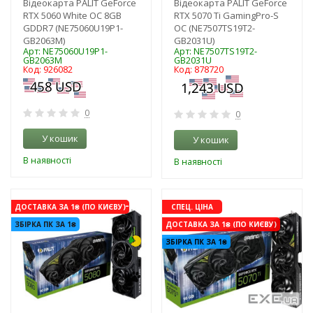
Відеокарта PALIT GeForce
Відеокарта PALIT GeForce
RTX 5060 White OC 8GB
RTX 5070 Ti GamingPro-S
GDDR7 (NE75060U19P1-
OC (NE7507TS19T2-
GB2063M)
GB2031U)
Арт: NE75060U19P1-
Арт: NE7507TS19T2-
GB2063M
GB2031U
Код: 926082
Код: 878720
0
0
У кошик
У кошик
В наявності
В наявності
-3%
-16%
ДОСТАВКА ЗА 1₴ (ПО КИЄВУ)
СПЕЦ. ЦІНА
ЗБІРКА ПК ЗА 1₴
ДОСТАВКА ЗА 1₴ (ПО КИЄВУ)
ЗБІРКА ПК ЗА 1₴