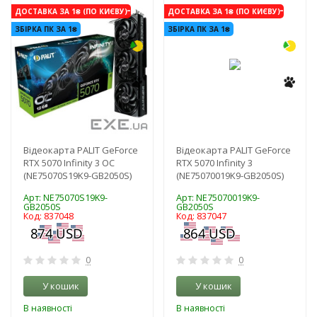
-3%
-3%
ДОСТАВКА ЗА 1₴ (ПО КИЄВУ)
ДОСТАВКА ЗА 1₴ (ПО КИЄВУ)
ЗБІРКА ПК ЗА 1₴
ЗБІРКА ПК ЗА 1₴
Відеокарта PALIT GeForce
Відеокарта PALIT GeForce
RTX 5070 Infinity 3 OC
RTX 5070 Infinity 3
(NE75070S19K9-GB2050S)
(NE75070019K9-GB2050S)
Арт: NE75070S19K9-
Арт: NE75070019K9-
GB2050S
GB2050S
Код: 837048
Код: 837047
0
0
У кошик
У кошик
В наявності
В наявності