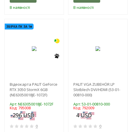
В наявності
В наявності
-3%
-3%
ЗБІРКА ПК ЗА 1₴
Відеокарта PALIT GeForce
PALIT VGA ZUBEHÖR LP
RTX 3050 StormX 6GB
Slotblech DVI/HDMI (53-01-
(NE63050018JE-1072F)
00810-000)
Арт: NE63050018JE-1072F
Арт: 53-01-00810-000
Код: 795008
Код: 792009
0
0