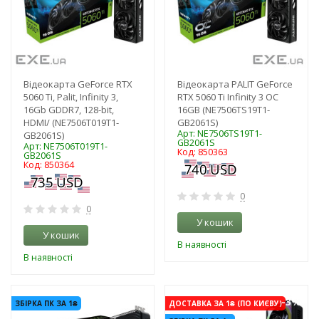
Відеокарта GeForce RTX
Відеокарта PALIT GeForce
5060 Ti, Palit, Infinity 3,
RTX 5060 Ti Infinity 3 OC
16Gb GDDR7, 128-bit,
16GB (NE7506TS19T1-
HDMI/ (NE7506T019T1-
GB2061S)
Арт: NE7506TS19T1-
GB2061S)
GB2061S
Арт: NE7506T019T1-
Код: 850363
GB2061S
Код: 850364
0
0
У кошик
У кошик
В наявності
В наявності
-3%
-3%
ЗБІРКА ПК ЗА 1₴
ДОСТАВКА ЗА 1₴ (ПО КИЄВУ)