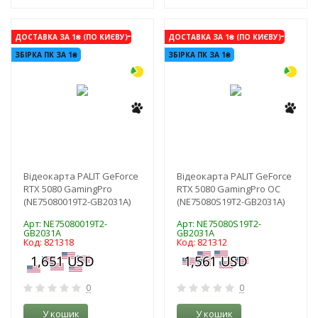
-3%
-3%
ДОСТАВКА ЗА 1₴ (ПО КИЄВУ)
ДОСТАВКА ЗА 1₴ (ПО КИЄВУ)
ЗБІРКА ПК ЗА 1₴
ЗБІРКА ПК ЗА 1₴
Відеокарта PALIT GeForce
Відеокарта PALIT GeForce
RTX 5080 GamingPro
RTX 5080 GamingPro OC
(NE75080019T2-GB2031A)
(NE75080S19T2-GB2031A)
Арт: NE75080019T2-
Арт: NE75080S19T2-
GB2031A
GB2031A
Код: 821318
Код: 821312
0
0
У кошик
У кошик