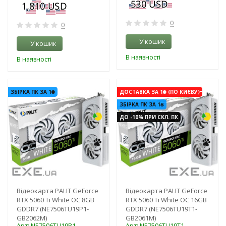
0
0
У кошик
У кошик
В наявності
В наявності
-3%
-3%
ЗБІРКА ПК ЗА 1₴
ДОСТАВКА ЗА 1₴ (ПО КИЄВУ)
ЗБІРКА ПК ЗА 1₴
ДО -10% ПРИ СКЛ. ПК
Відеокарта PALIT GeForce
Відеокарта PALIT GeForce
RTX 5060 Ti White OC 8GB
RTX 5060 Ti White OC 16GB
GDDR7 (NE7506TU19P1-
GDDR7 (NE7506TU19T1-
GB2062M)
GB2061M)
Арт: NE7506TU19P1-
Арт: NE7506TU19T1-