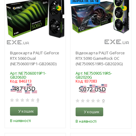
ЗБІРКА ПК ЗА 1₴
Відеокарта PALIT GeForce
Відеокарта PALIT GeForce
RTX 5060 Dual
RTX 5090 GameRock OC
(NE75060019P1-GB2063D)
(NE75090S19R5-GB2020G)
Арт: NE75060019P1-
Арт: NE75090S19R5-
GB2063D
GB2020G
Код: 846313
Код: 837083
0
0
У кошик
У кошик
В наявності
В наявності