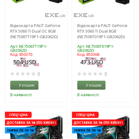
Відеокарта PALIT GeForce
Відеокарта PALIT GeForce
RTX 5060 Ti Dual OC 8GB
RTX 5060 Ti Dual 8GB
(NE7506TT19P1-GB2062D)
(NE7506T019P1-GB2062D)
Арт: NE7506TT19P1-
Арт: NE7506T019P1-
GB2062D
GB2062D
Код: 850370
Код: 850368
0
0
У кошик
У кошик
В наявності
В наявності
-3%
-3%
СПЕЦ! ЦІНА
СПЕЦ! ЦІНА
ДОСТАВКА ЗА 1₴ (ПО КИЄВУ)
ДОСТАВКА ЗА 1₴ (ПО КИЄВУ)
ЗБІРКА ПК ЗА 1₴
ЗБІРКА ПК ЗА 1₴