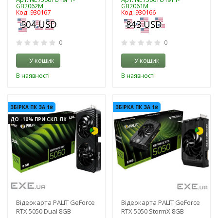
GB2062M
GB2061M
Код: 930167
Код: 930166
0
0
У кошик
У кошик
В наявності
В наявності
-3%
-3%
ЗБІРКА ПК ЗА 1₴
ЗБІРКА ПК ЗА 1₴
ДО -10% ПРИ СКЛ. ПК
Відеокарта PALIT GeForce
Відеокарта PALIT GeForce
RTX 5050 Dual 8GB
RTX 5050 StormX 8GB