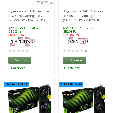
Відеокарта PALIT GeForce
Відеокарта PALIT GeForce
RTX 5080 GamingPro V1
RTX 5070 Ti GamingPro-S
(NE75080019T2-GB2031Y)
(NE7507T019T2-GB2031U)
Арт: NE75080019T2-
Арт: NE7507T019T2-
GB2031Y
GB2031U
Код: 871877
Код: 869791
0
0
У кошик
У кошик
В наявності
В наявності
-3%
-3%
ЗБІРКА ПК ЗА 1₴
ЗБІРКА ПК ЗА 1₴