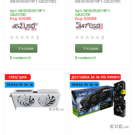
(NE65050019P1-GB2070D)
(NE65050019P1-GB2070F)
Арт: NE65050019P1-
Арт: NE65050019P1-
GB2070D
GB2070F
Код: 926085
Код: 926084
0
0
У кошик
У кошик
В наявності
В наявності
-3%
-3%
СПЕЦ! ЦІНА
ДОСТАВКА ЗА 1₴ (ПО КИЄВУ)
ЗБІРКА ПК ЗА 1₴
ЗБІРКА ПК ЗА 1₴