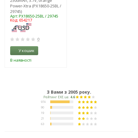
2500mAh, 3.7V, orange
Power-Xtra (PX18650-25BL /
29745)
Арт: PX18650-25BL / 29745
Код: 654217
0
У кошик
В наявності
З Вами з 2005 року.