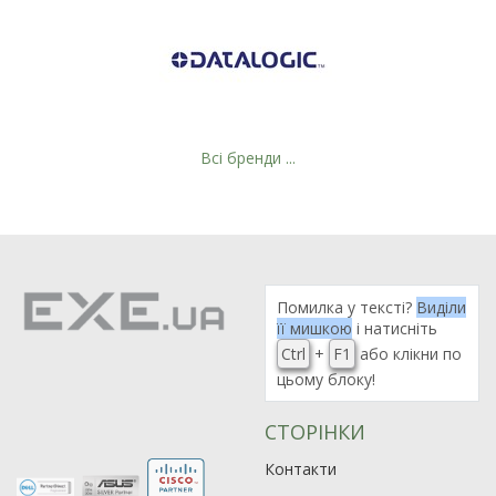
Всі бренди ...
Помилка у тексті?
Виділи
її мишкою
і натисніть
Ctrl
+
F1
або клікни по
цьому блоку!
СТОРІНКИ
Контакти