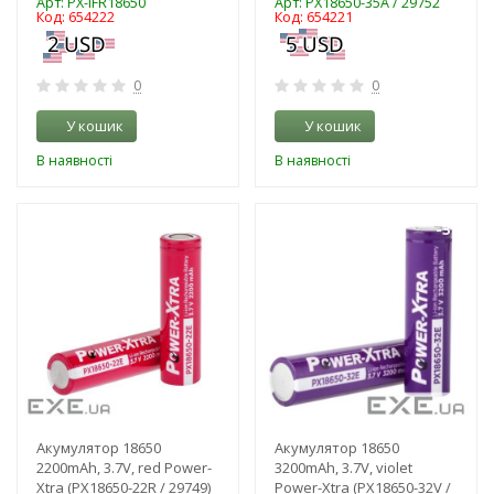
Арт: PX-IFR18650
Арт: PX18650-35A / 29752
Код: 654222
Код: 654221
0
0
У кошик
У кошик
В наявності
В наявності
-3%
-3%
Акумулятор 18650
Акумулятор 18650
2200mAh, 3.7V, red Power-
3200mAh, 3.7V, violet
Xtra (PX18650-22R / 29749)
Power-Xtra (PX18650-32V /