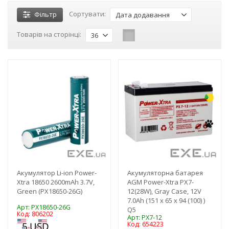
Сортувати:
Фільтр
Дата додавання
Товарів на сторінці:
36
-3%
-3%
Акумулятор Li-ion Power-
Акумуляторна батарея
Xtra 18650 2600mAh 3.7V,
AGM Power-Xtra PX7-
Green (PX18650-26G)
12(28W), Gray Case, 12V
7.0Ah (151 х 65 х 94 (100) )
Арт: PX18650-26G
Q5
Код: 806202
Арт: PX7-12
Код: 654223