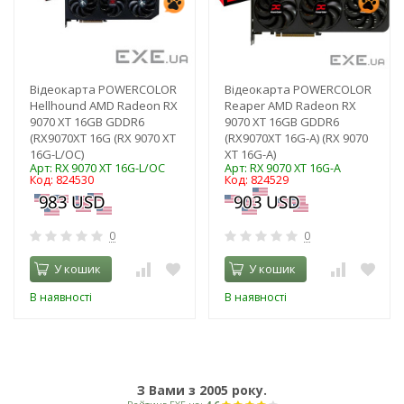
Відеокарта POWERCOLOR
Відеокарта POWERCOLOR
Hellhound AMD Radeon RX
Reaper AMD Radeon RX
9070 XT 16GB GDDR6
9070 XT 16GB GDDR6
(RX9070XT 16G (RX 9070 XT
(RX9070XT 16G-A) (RX 9070
16G-L/OC)
XT 16G-A)
Арт: RX 9070 XT 16G-L/OC
Арт: RX 9070 XT 16G-A
Код: 824530
Код: 824529
0
0
У кошик
У кошик
В наявності
В наявності
З Вами з 2005 року.