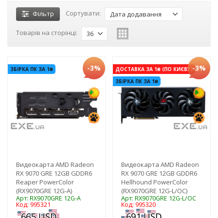
Сортувати:
Фільтр
Дата додавання
Товарів на сторінці:
36
-3%
-3%
ЗБІРКА ПК ЗА 1₴
ДОСТАВКА ЗА 1₴ (ПО КИЄВУ)
ЗБІРКА ПК ЗА 1₴
Видеокарта AMD Radeon
Видеокарта AMD Radeon
RX 9070 GRE 12GB GDDR6
RX 9070 GRE 12GB GDDR6
Reaper PowerColor
Hellhound PowerColor
(RX9070GRE 12G-A)
(RX9070GRE 12G-L/OC)
Арт: RX9070GRE 12G-A
Арт: RX9070GRE 12G-L/OC
Код: 995321
Код: 995320