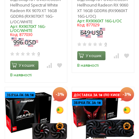
Hellhound Spectral White
Hellhound Radeon RX 9060
Radeon RX 9070 XT 16GB
XT 16GB GDDR6 (RX9060XT
GDDR6 (RX9070XT 16G-
16G-L/OC)
Арт: RX9060XT 16G-L/OC
L/OC/WHITE
Код: 877029
Арт: RX9070XT 16G-
L/OC/WHITE
Код: 877030
0
0
У кошик
У кошик
В наявності
В наявності
-3%
-3%
ЗБІРКА ПК ЗА 1₴
ДОСТАВКА ЗА 1₴ (ПО КИЄВУ)
ЗБІРКА ПК ЗА 1₴