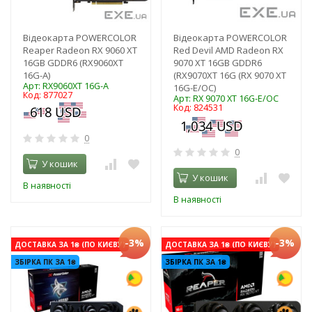
Відеокарта POWERCOLOR
Відеокарта POWERCOLOR
Reaper Radeon RX 9060 XT
Red Devil AMD Radeon RX
16GB GDDR6 (RX9060XT
9070 XT 16GB GDDR6
16G-A)
(RX9070XT 16G (RX 9070 XT
Арт: RX9060XT 16G-A
16G-E/OC)
Код: 877027
Арт: RX 9070 XT 16G-E/OC
Код: 824531
0
0
У кошик
У кошик
В наявності
В наявності
-3%
-3%
ДОСТАВКА ЗА 1₴ (ПО КИЄВУ)
ДОСТАВКА ЗА 1₴ (ПО КИЄВУ)
ЗБІРКА ПК ЗА 1₴
ЗБІРКА ПК ЗА 1₴