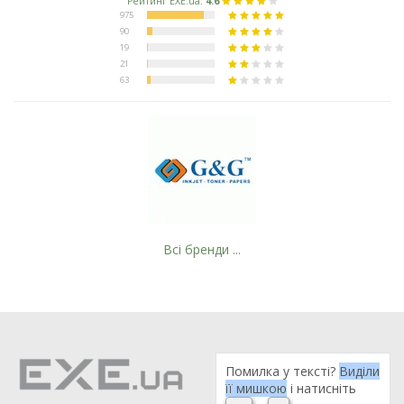
Всі бренди ...
Помилка у тексті?
Виділи
її мишкою
і натисніть