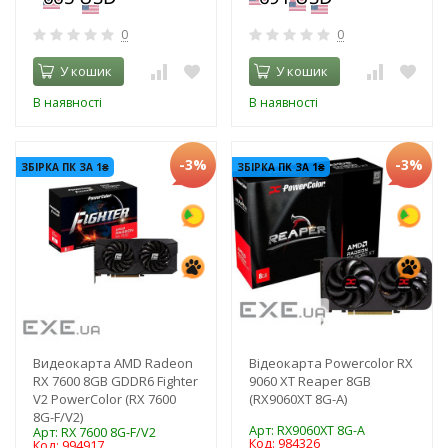
0
0
У кошик
У кошик
В наявності
В наявності
-3%
-3%
ЗБІРКА ПК ЗА 1₴
ЗБІРКА ПК ЗА 1₴
Видеокарта AMD Radeon
Відеокарта Powercolor RX
RX 7600 8GB GDDR6 Fighter
9060 XT Reaper 8GB
V2 PowerColor (RX 7600
(RX9060XT 8G-A)
8G-F/V2)
Арт: RX9060XT 8G-A
Арт: RX 7600 8G-F/V2
Код: 984326
Код: 994917