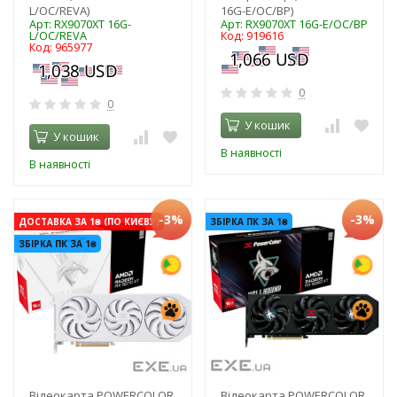
L/OC/REVA)
16G-E/OC/BP)
Арт: RX9070XT 16G-
Арт: RX9070XT 16G-E/OC/BP
L/OC/REVA
Код: 919616
Код: 965977
0
0
У кошик
У кошик
В наявності
В наявності
-3%
-3%
ДОСТАВКА ЗА 1₴ (ПО КИЄВУ)
ЗБІРКА ПК ЗА 1₴
ЗБІРКА ПК ЗА 1₴
Відеокарта POWERCOLOR
Відеокарта POWERCOLOR