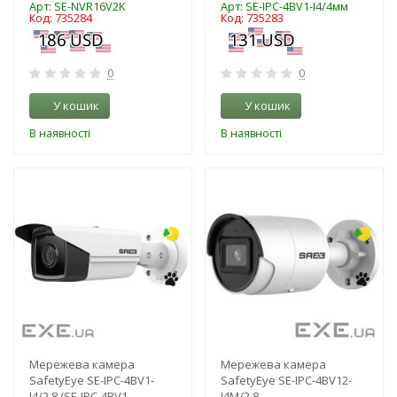
Арт: SE-NVR16V2K
Арт: SE-IPC-4BV1-I4/4мм
Код: 735284
Код: 735283
0
0
У кошик
У кошик
В наявності
В наявності
-3%
-3%
Мережева камера
Мережева камера
SafetyEye SE-IPC-4BV1-
SafetyEye SE-IPC-4BV12-
I4/2.8 (SE-IPC-4BV1-
I4M/2.8