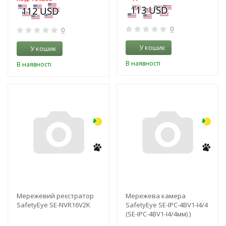
0
0
У кошик
У кошик
В наявності
В наявності
-3%
-3%
Мережевий реєстратор
Мережева камера
SafetyEye SE-NVR16V2K
SafetyEye SE-IPC-4BV1-I4/4
(SE-IPC-4BV1-I4/4мм) )