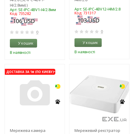
I4/2.8мм) )
Арт: SE-IPC-4BV12-I4M/2.8
Арт: SE-IPC-4BV1-I4/2.8мм
Код: 731317
Код: 735282
0
0
У кошик
У кошик
В наявності
В наявності
-3%
-3%
ДОСТАВКА ЗА 1₴ (ПО КИЄВУ)
Мережева камера
Мережевий реєстратор