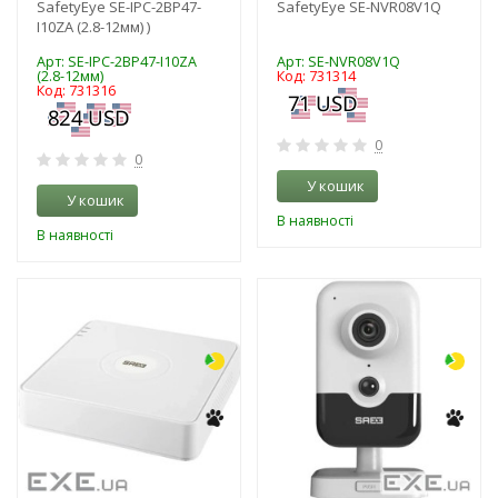
SafetyEye SE-IPC-2BP47-
SafetyEye SE-NVR08V1Q
I10ZA (2.8-12мм) )
Арт: SE-IPC-2BP47-I10ZA
Арт: SE-NVR08V1Q
(2.8-12мм)
Код: 731314
Код: 731316
0
0
У кошик
У кошик
В наявності
В наявності
-3%
-3%