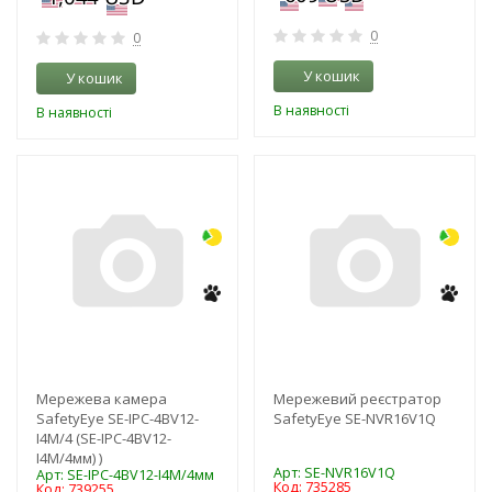
0
0
У кошик
У кошик
В наявності
В наявності
-3%
-3%
Мережева камера
Мережевий реєстратор
SafetyEye SE-IPC-4BV12-
SafetyEye SE-NVR16V1Q
I4M/4 (SE-IPC-4BV12-
I4M/4мм) )
Арт: SE-NVR16V1Q
Арт: SE-IPC-4BV12-I4M/4мм
Код: 735285
Код: 739255