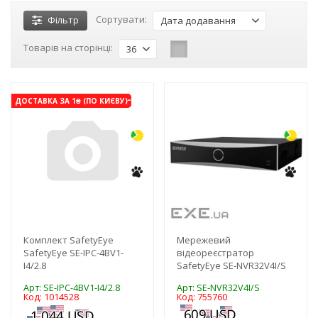
Сортувати:
Фільтр
Дата додавання
Товарів на сторінці:
36
-3%
-4%
ДОСТАВКА ЗА 1₴ (ПО КИЄВУ)
NEW!
Комплект SafetyEye
Мережевий
SafetyEye SE-IPC-4BV1-
відеореєстратор
I4/2.8
SafetyEye SE-NVR32V4I/S
Арт: SE-IPC-4BV1-I4/2.8
Арт: SE-NVR32V4I/S
Код: 1014528
Код: 755760