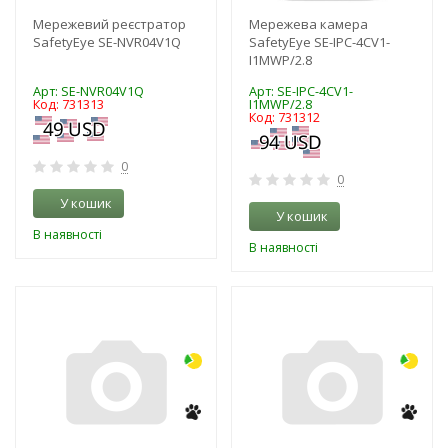
Мережевий реєстратор
Мережева камера
SafetyEye SE-NVR04V1Q
SafetyEye SE-IPC-4CV1-
I1MWP/2.8
Арт: SE-NVR04V1Q
Арт: SE-IPC-4CV1-
Код: 731313
I1MWP/2.8
Код: 731312
0
0
У кошик
У кошик
В наявності
В наявності
-3%
-3%