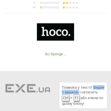
Всі бренди ...
Помилка у тексті?
Виділи
її мишкою
і натисніть
Ctrl
+
F1
або клікни по
цьому блоку!