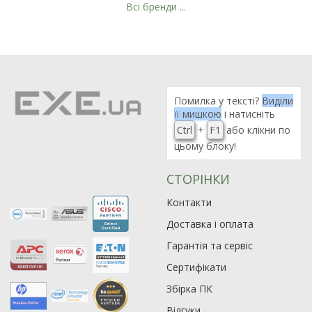
Всі бренди ...
Рейтинг EXE.ua:
4.6
974
90
Помилка у тексті?
Виділи
19
її мишкою
і натисніть
21
Ctrl
+
F1
або клікни по
цьому блоку!
63
СТОРІНКИ
Контакти
Доставка і оплата
Гарантія та сервіс
Сертифікати
Збірка ПК
Відгуки