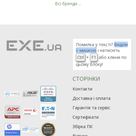
Всі бренди ...
Рейтинг EXE.ua:
4.6
974
90
Помилка у тексті?
Виділи
19
її мишкою
і натисніть
Ctrl
+
F1
або клікни по
21
цьому блоку!
63
СТОРІНКИ
Контакти
Доставка і оплата
Гарантія та сервіс
Сертифікати
Збірка ПК
Відгуки