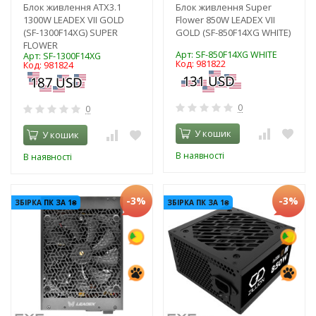
Блок живлення ATX3.1
Блок живлення Super
1300W LEADEX VII GOLD
Flower 850W LEADEX VII
(SF-1300F14XG) SUPER
GOLD (SF-850F14XG WHITE)
FLOWER
Арт: SF-850F14XG WHITE
Арт: SF-1300F14XG
Код: 981822
Код: 981824
0
0
У кошик
У кошик
В наявності
В наявності
-3%
-3%
ЗБІРКА ПК ЗА 1₴
ЗБІРКА ПК ЗА 1₴