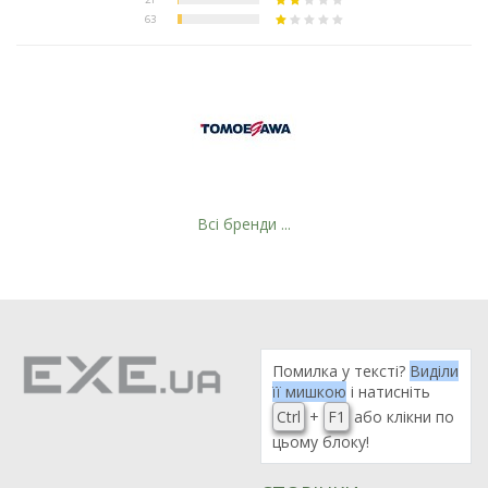
Всі бренди ...
Помилка у тексті?
Виділи
її мишкою
і натисніть
Ctrl
+
F1
або клікни по
цьому блоку!