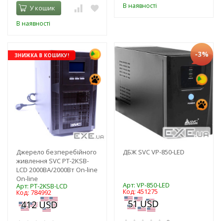
В наявності
У кошик
В наявності
-3%
ЗНИЖКА В КОШИКУ!
Джерело безперебійного
ДБЖ SVC VP-850-LED
живлення SVC PT-2KSB-
LCD 2000ВА/2000Вт On-line
On-line
Арт: VP-850-LED
Арт: PT-2KSB-LCD
Код: 451275
Код: 784992