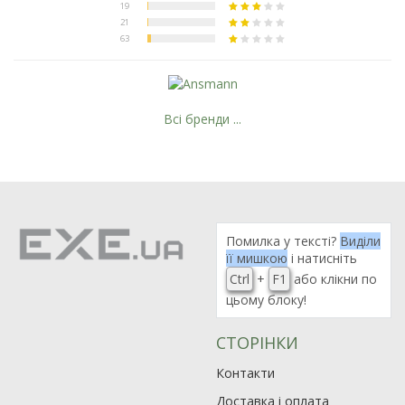
Всі бренди ...
Помилка у тексті?
Виділи
її мишкою
і натисніть
Ctrl
+
F1
або клікни по
цьому блоку!
СТОРІНКИ
Контакти
Доставка і оплата