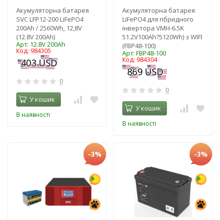
Акумуляторна батарея
Акумуляторна батарея
SVC LFP12-200 LiFePO4
LiFePO4 для гібридного
200Ah / 2560Wh, 12,8V
інвертора VMH-6.5K
(12.8V 200Ah)
51.2V100Ah?5120Wh) з WIFI
Арт: 12.8V 200Ah
(FBP48-100)
Код: 984305
Арт: FBP48-100
Код: 984304
0
0
У кошик
У кошик
В наявності
В наявності
-3%
-3%