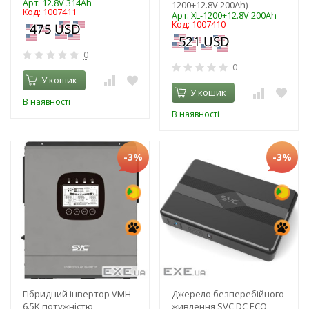
Арт: 12.8V 314Ah
1200+12.8V 200Ah)
Код: 1007411
Арт: XL-1200+12.8V 200Ah
Код: 1007410
0
0
У кошик
У кошик
В наявності
В наявності
-3%
-3%
Гібридний інвертор VMH-
Джерело безперебійного
6.5K потужністю
живлення SVC DC ECO