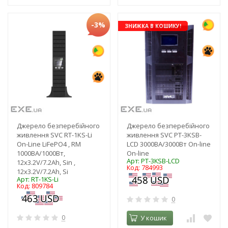
-3%
ЗНИЖКА В КОШИКУ!
Джерело безперебійного
Джерело безперебійного
живлення SVC RT-1KS-Li
живлення SVC PT-3KSB-
On-Line LiFePO4 , RM
LCD 3000ВА/3000Вт On-line
1000ВА/1000Вт,
On-line
Арт: PT-3KSB-LCD
12x3.2V/7.2Ah, Sin ,
Код: 784993
12x3.2V/7.2Ah, Si
Арт: RT-1KS-Li
Код: 809784
0
0
У кошик