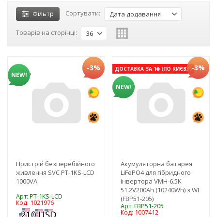
Сортувати:
Фільтр
Дата додавання
Товарів на сторінці:
36
-3%
-3%
ДОСТАВКА ЗА 1₴ (ПО КИЄВУ)
NEW!
NEW!
Пристрій безперебійного
Акумуляторна батарея
живлення SVC PT-1KS-LCD
LiFePO4 для гібридного
1000VА
інвертора VMH-6.5K
51.2V200Ah (10240Wh) з WI
Арт: PT-1KS-LCD
(FBP51-205)
Код: 1021976
Арт: FBP51-205
Код: 1007412