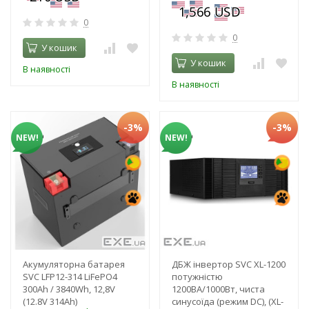
0
0
У кошик
У кошик
В наявності
В наявності
-3%
-3%
NEW!
NEW!
Акумуляторна батарея
ДБЖ інвертор SVC XL-1200
SVC LFP12-314 LiFePO4
потужністю
300Ah / 3840Wh, 12,8V
1200ВА/1000Вт, чиста
(12.8V 314Ah)
синусоїда (режим DC), (XL-