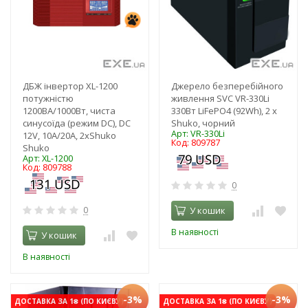
ДБЖ інвертор XL-1200
Джерело безперебійного
потужністю
живлення SVC VR-330Li
1200ВА/1000Вт, чиста
330Вт LiFePO4 (92Wh), 2 x
синусоїда (режим DC), DC
Shuko, чорний
Арт: VR-330Li
12V, 10A/20A, 2хShuko
Код: 809787
Shuko
Арт: XL-1200
Код: 809788
0
0
У кошик
В наявності
У кошик
В наявності
-3%
-3%
ДОСТАВКА ЗА 1₴ (ПО КИЄВУ)
ДОСТАВКА ЗА 1₴ (ПО КИЄВУ)