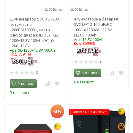
ДБЖ інвертор SVC XL-1200
Акумуляторна батарея
потужністю
SVC LFP12-100 LiFePO4
1200ВА/1000Вт, чиста
100Ah/1280Wh, 12,8V
синусоїда (режим DC), (XL-
(12.8V 100Ah)
Арт: 12.8V 100Ah
1200+12.8V 100Ah) DC), (XL-
Код: 809938
1200+12.8V
Арт: XL-1200+12.8V 100Ah
Код: 839148
0
0
У кошик
В наявності
У кошик
В наявності
-3%
ЗНИЖКА В КОШИКУ!