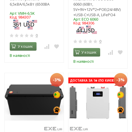
6,5кВА/6,5кВт (6500ВА
6060 (60Вт,
5V+9V+12V*2+POE(24/48V)
Арт: VMH-6.5K
+USB-C+USB-A, LiFePO4
Код: 984307
Арт: ECO 6060
Код: 984306
0
0
У кошик
У кошик
В наявності
В наявності
-3%
-3%
ДОСТАВКА ЗА 1₴ (ПО КИЄВУ)