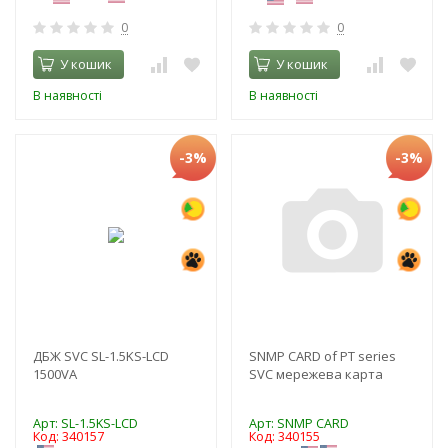
0
0
У кошик
У кошик
В наявності
В наявності
-3%
-3%
ДБЖ SVC SL-1.5KS-LCD
SNMP CARD of PT series
1500VA
SVC мережева карта
Арт: SL-1.5KS-LCD
Арт: SNMP CARD
Код: 340157
Код: 340155