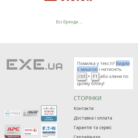
Всі бренди ...
Помилка у тексті?
Виділи
її мишкою
і натисніть
Ctrl
+
F1
або клікни по
цьому блоку!
СТОРІНКИ
Рейтинг EXE.ua:
4.6
974
Контакти
90
Доставка і оплата
19
Гарантія та сервіс
21
63
Сертифікати