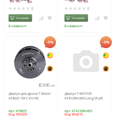
0
0
У кошик
У кошик
В наявності
В наявності
-3%
-3%
Двигун для дрона T-Motor
Двигун T-MOTOR
AT8025 70CC KV190
AT4130KV450 Long Shaft
Арт: AT8025
Арт: AT4130KV450
Код: 955029
Код: 834315