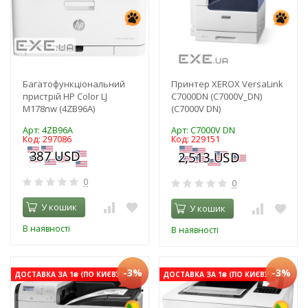
Багатофункціональний
Принтер XEROX VersaLink
пристрій HP Color LJ
C7000DN (C7000V_DN)
M178nw (4ZB96A)
(C7000V DN)
Арт: 4ZB96A
Арт: C7000V DN
Код: 297086
Код: 229151
0
0
У кошик
У кошик
В наявності
В наявності
-3%
-3%
ДОСТАВКА ЗА 1₴ (ПО КИЄВУ)
ДОСТАВКА ЗА 1₴ (ПО КИЄВУ)