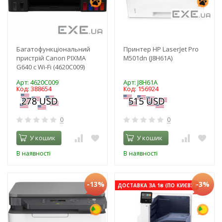
Багатофункціональний
Принтер HP LaserJet Pro
пристрій Canon PIXMA
M501dn (J8H61A)
G640 c Wi-Fi (4620C009)
Арт: 4620C009
Арт: J8H61A
Код: 388654
Код: 156924
0
0
У кошик
У кошик
В наявності
В наявності
-13%
-3%
ДОСТАВКА ЗА 1₴ (ПО КИЄВУ)