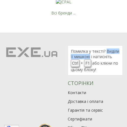
Всі бренди ...
Помилка у тексті?
Виділи
її мишкою
і натисніть
Ctrl
+
F1
або клікни по
цьому блоку!
СТОРІНКИ
Контакти
Доставка і оплата
Гарантія та сервіс
Сертифікати