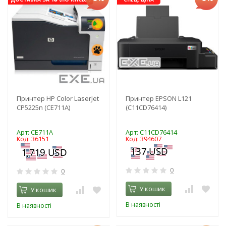
Принтер HP Color LaserJet
Принтер EPSON L121
CP5225n (CE711A)
(C11CD76414)
Арт: CE711A
Арт: C11CD76414
Код: 36151
Код: 394607
0
0
У кошик
У кошик
В наявності
В наявності