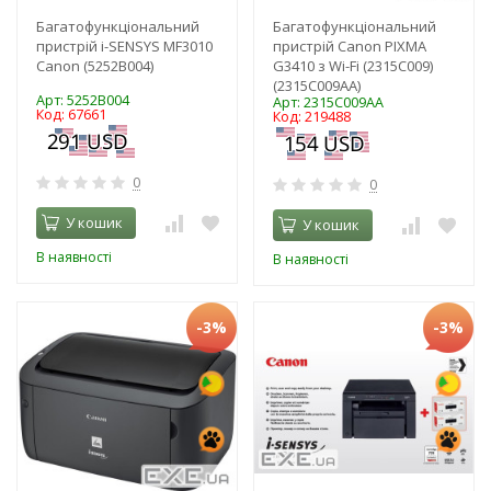
Багатофункціональний
Багатофункціональний
пристрій i-SENSYS MF3010
пристрій Canon PIXMA
Canon (5252B004)
G3410 з Wi-Fi (2315C009)
(2315C009AA)
Арт: 5252B004
Арт: 2315C009AA
Код: 67661
Код: 219488
0
0
У кошик
У кошик
В наявності
В наявності
-3%
-3%