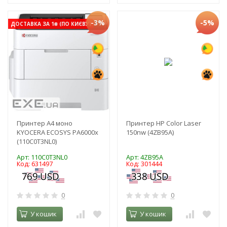
-3%
-5%
ДОСТАВКА ЗА 1₴ (ПО КИЄВУ)
Принтер А4 моно
Принтер HP Color Laser
KYOCERA ECOSYS PA6000x
150nw (4ZB95A)
(110C0T3NL0)
Арт: 110C0T3NL0
Арт: 4ZB95A
Код: 631497
Код: 301444
0
0
У кошик
У кошик