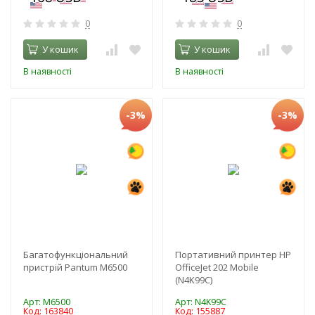
0
0
У кошик
У кошик
В наявності
В наявності
-3%
-3%
Багатофункціональний
Портативний принтер HP
пристрій Pantum M6500
OfficeJet 202 Mobile
(N4K99C)
Арт: M6500
Арт: N4K99C
Код: 163840
Код: 155887