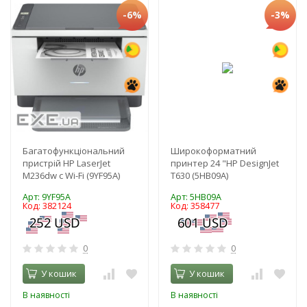
-6%
-3%
Багатофункціональний
Широкоформатний
пристрій HP LaserJet
принтер 24 "HP DesignJet
M236dw c Wi-Fi (9YF95A)
T630 (5HB09A)
Арт: 9YF95A
Арт: 5HB09A
Код: 382124
Код: 358477
0
0
У кошик
У кошик
В наявності
В наявності