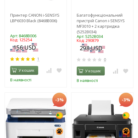
Принтер CANON i-SENSYS
Багатофункціональний
LBP6030 Black (8468B006)
пристрій Canon i-SENSYS
MF3010 + 2 картриджа
(5252B034)
Арт: 8468B006
Арт: 5252B034
Код: 125254
Код: 290879
1
0
У кошик
У кошик
В наявності
В наявності
-3%
-3%