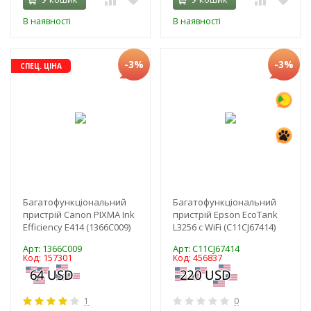
В наявності
В наявності
-3%
-3%
СПЕЦ. ЦІНА
Багатофункціональний
Багатофункціональний
пристрій Canon PIXMA Ink
пристрій Epson EcoTank
Efficiency E414 (1366C009)
L3256 c WiFi (C11CJ67414)
Арт: 1366C009
Арт: C11CJ67414
Код: 157301
Код: 456837
1
0