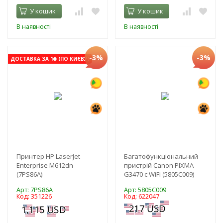
У кошик
У кошик
В наявності
В наявності
-3%
-3%
ДОСТАВКА ЗА 1₴ (ПО КИЄВУ)
Принтер HP LaserJet
Багатофункціональний
Enterprise M612dn
пристрій Canon PIXMA
(7PS86A)
G3470 c WiFi (5805C009)
Арт: 7PS86A
Арт: 5805C009
Код: 351226
Код: 622047