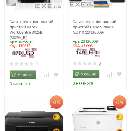
Багатофункціональний
Багатофункціональний
пристрій Xerox
пристрій Canon PIXMA
WorkCentre 3025BI
G2410 (2313C009)
(3025V_BI)
Арт: 2313C009
Арт: 3025V_BI
Код: 219995
Код: 130813
0
0
У кошик
У кошик
В наявності
В наявності
-3%
-3%