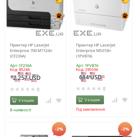
Принтер HP LaserJet
Принтер HP LaserJet
Enterprise 700 M712dn
Enterprise M507dn
(CF236A)
(1PV87A)
Арт: CF236A
Арт: 1PV87A
Код: 85246
Код: 295506
0
0
У кошик
У кошик
Під замовлення
В наявності
-3%
-3%