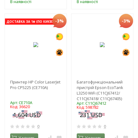
В наявності
В наявності
-3%
-3%
ДОСТАВКА ЗА 1₴ (ПО КИЄВУ)
Принтер HP Color LaserJet
Багатофункціональний
Pro CP5225 (CE710A)
пристрій Epson EcoTank
L3250 WiFi (C11CJ67412/
C11CJ67418/ C11CJ67405)
Арт: CE710A
Арт: C11CJ67412
Код: 36620
Код: 598782
0
0
У кошик
У кошик