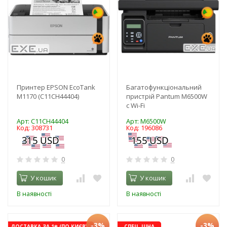
Принтер EPSON EcoTank
Багатофункціональний
M1170 (C11CH44404)
пристрій Pantum M6500W
с Wi-Fi
Арт: C11CH44404
Арт: M6500W
Код: 308731
Код: 196086
0
0
У кошик
У кошик
В наявності
В наявності
-3%
-3%
ДОСТАВКА ЗА 1₴ (ПО КИЄВУ)
СПЕЦ. ЦІНА