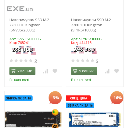
Накопичувач SSD M.2
Накопичувач SSD M.2
2280 2TB Kingston
2280 1TB Kingston
(SNV3S/2000G)
(SFYRS/1000G)
Арт: SNV3S/2000G
Арт: SFYRS/1000G
Код: 768241
Код: 414116
0
0
У кошик
У кошик
В наявності
В наявності
-3%
-16%
ЗБІРКА ПК ЗА 1₴
СПЕЦ. ЦІНА
ЗБІРКА ПК ЗА 1₴