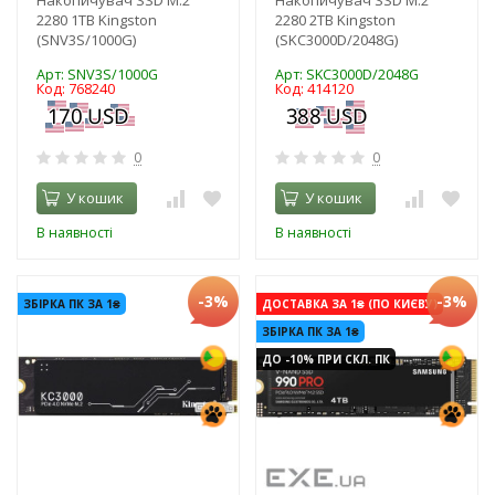
2280 1TB Kingston
2280 2TB Kingston
(SNV3S/1000G)
(SKC3000D/2048G)
Арт: SNV3S/1000G
Арт: SKC3000D/2048G
Код: 768240
Код: 414120
0
0
У кошик
У кошик
В наявності
В наявності
-3%
-3%
ЗБІРКА ПК ЗА 1₴
ДОСТАВКА ЗА 1₴ (ПО КИЄВУ)
ЗБІРКА ПК ЗА 1₴
ДО -10% ПРИ СКЛ. ПК