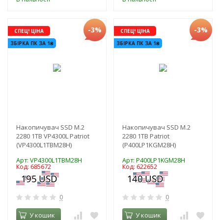
-3%
-3%
СПЕЦ! ЦІНА
СПЕЦ! ЦІНА
ЗБІРКА ПК ЗА 1₴
ЗБІРКА ПК ЗА 1₴
Накопичувач SSD M.2
Накопичувач SSD M.2
2280 1TB VP4300L Patriot
2280 1TB Patriot
(VP4300L1TBM28H)
(P400LP1KGM28H)
Арт: VP4300L1TBM28H
Арт: P400LP1KGM28H
Код: 685672
Код: 622652
0
0
У кошик
У кошик