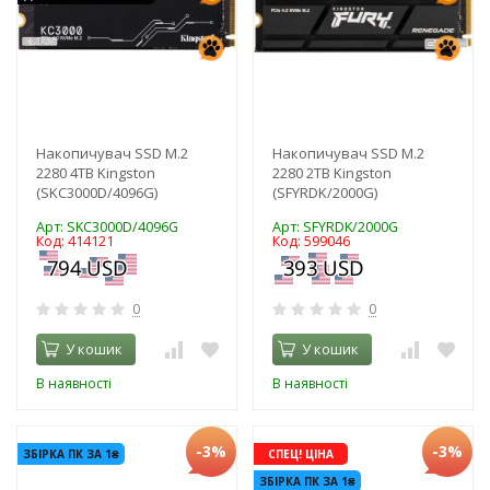
Накопичувач SSD M.2
Накопичувач SSD M.2
2280 4TB Kingston
2280 2TB Kingston
(SKC3000D/4096G)
(SFYRDK/2000G)
Арт: SKC3000D/4096G
Арт: SFYRDK/2000G
Код: 414121
Код: 599046
0
0
У кошик
У кошик
В наявності
В наявності
-3%
-3%
ЗБІРКА ПК ЗА 1₴
СПЕЦ! ЦІНА
ЗБІРКА ПК ЗА 1₴