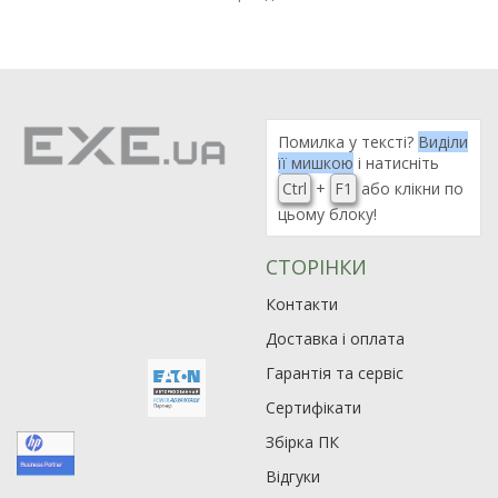
Помилка у тексті?
Виділи
її мишкою
і натисніть
Ctrl
+
F1
або клікни по
цьому блоку!
СТОРІНКИ
Контакти
Доставка і оплата
Гарантія та сервіс
Сертифікати
Збірка ПК
Відгуки