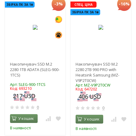
-3%
-16%
ЗБІРКА ПК ЗА 1₴
СПЕЦ. ЦІНА
ЗБІРКА ПК ЗА 1₴
Накопичувач SSD M.2
Накопичувач SSD M.2
2280 1TB ADATA (SLEG-900-
2280 2TB 990 PRO with
1TCS)
Heatsink Samsung (MZ-
V9P2T0CW)
Арт: SLEG-900-1TCS
Арт: MZ-V9P2T0CW
Код: 693210
Код: 647202
0
0
У кошик
У кошик
В наявності
В наявності