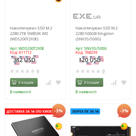
Накопичувач SSD M.2
Накопичувач SSD M.2
2280 2TB SN850X WD
2280 500GB Kingston
(WDS200T2X0E)
(SNV3S/500G)
Арт: WDS200T2X0E
Арт: SNV3S/500G
Код: 611712
Код: 768239
0
0
У кошик
У кошик
В наявності
В наявності
-3%
-3%
ДОСТАВКА ЗА 1₴ (ПО КИЄВУ)
ЗБІРКА ПК ЗА 1₴