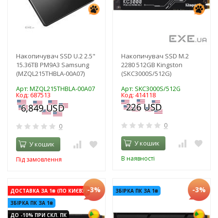
Накопичувач SSD U.2 2.5"
Накопичувач SSD M.2
15.36TB PM9A3 Samsung
2280 512GB Kingston
(MZQL215THBLA-00A07)
(SKC3000S/512G)
Арт: MZQL215THBLA-00A07
Арт: SKC3000S/512G
Код: 687513
Код: 414118
0
0
У кошик
У кошик
В наявності
Під замовлення
-3%
-3%
ДОСТАВКА ЗА 1₴ (ПО КИЄВУ)
ЗБІРКА ПК ЗА 1₴
ЗБІРКА ПК ЗА 1₴
ДО -10% ПРИ СКЛ. ПК