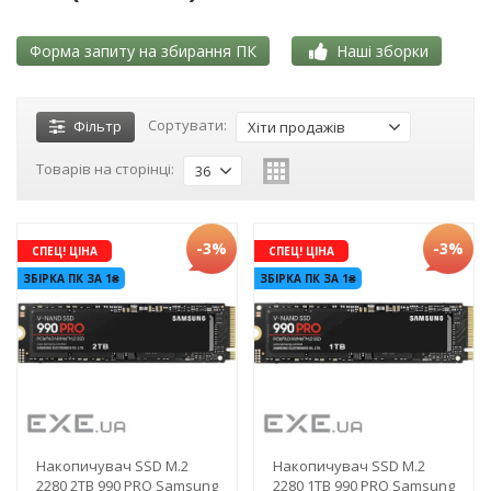
Форма запиту на збирання ПК
Наші зборки
Сортувати:
Фільтр
Хіти продажів
Товарів на сторінці:
36
-3%
-3%
СПЕЦ! ЦІНА
СПЕЦ! ЦІНА
ЗБІРКА ПК ЗА 1₴
ЗБІРКА ПК ЗА 1₴
Накопичувач SSD M.2
Накопичувач SSD M.2
2280 2TB 990 PRO Samsung
2280 1TB 990 PRO Samsung