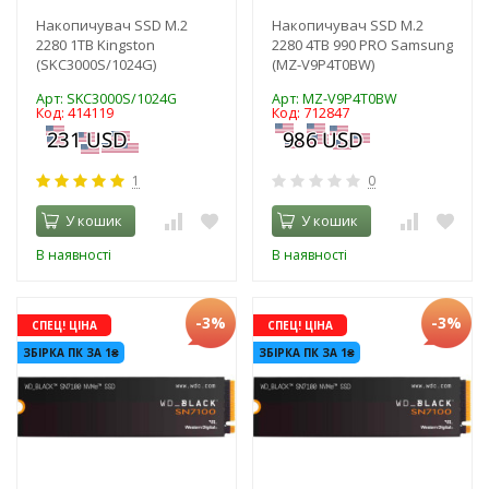
Накопичувач SSD M.2
Накопичувач SSD M.2
2280 1TB Kingston
2280 4TB 990 PRO Samsung
(SKC3000S/1024G)
(MZ-V9P4T0BW)
Арт: SKC3000S/1024G
Арт: MZ-V9P4T0BW
Код: 414119
Код: 712847
1
0
У кошик
У кошик
В наявності
В наявності
-3%
-3%
СПЕЦ! ЦІНА
СПЕЦ! ЦІНА
ЗБІРКА ПК ЗА 1₴
ЗБІРКА ПК ЗА 1₴