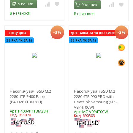
У кошик
У кошик
В наявності
В наявності
-3%
-3%
СПЕЦ! ЦІНА
ДОСТАВКА ЗА 1₴ (ПО КИЄВУ)
ЗБІРКА ПК ЗА 1₴
ЗБІРКА ПК ЗА 1₴
Накопичувач SSD M.2
Накопичувач SSD M.2
2280 1TB P400 Patriot
2280 4TB 990 PRO with
(P400VP1TBM28H)
Heatsink Samsung (MZ-
V9P4T0CW)
Арт: P400VP1TBM28H
Арт: MZ-V9P4T0CW
Код: 851079
Код: 690303