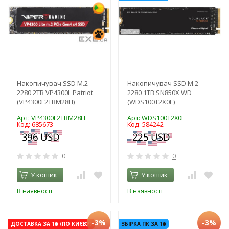
Накопичувач SSD M.2
Накопичувач SSD M.2
2280 2TB VP4300L Patriot
2280 1TB SN850X WD
(VP4300L2TBM28H)
(WDS100T2X0E)
Арт: VP4300L2TBM28H
Арт: WDS100T2X0E
Код: 685673
Код: 584242
0
0
У кошик
У кошик
В наявності
В наявності
-3%
-3%
ДОСТАВКА ЗА 1₴ (ПО КИЄВУ)
ЗБІРКА ПК ЗА 1₴