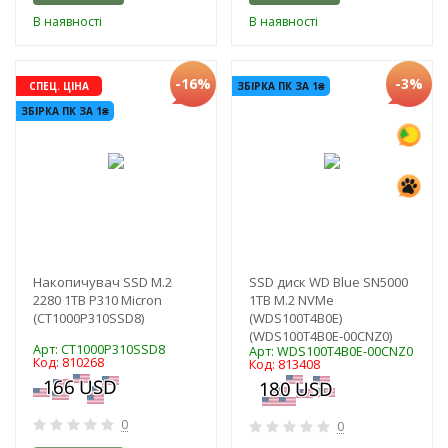
В наявності
В наявності
-16%
-3%
СПЕЦ. ЦІНА
ЗБІРКА ПК ЗА 1₴
ЗБІРКА ПК ЗА 1₴
Накопичувач SSD M.2
SSD диск WD Blue SN5000
2280 1TB P310 Micron
1TB M.2 NVMe
(CT1000P310SSD8)
(WDS100T4B0E)
(WDS100T4B0E-00CNZ0)
Арт: CT1000P310SSD8
Арт: WDS100T4B0E-00CNZ0
Код: 810268
Код: 813408
0
0