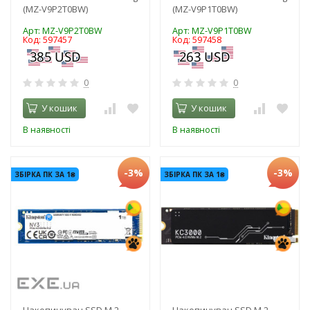
(MZ-V9P2T0BW)
(MZ-V9P1T0BW)
Арт: MZ-V9P2T0BW
Арт: MZ-V9P1T0BW
Код: 597457
Код: 597458
0
0
У кошик
У кошик
В наявності
В наявності
-3%
-3%
ЗБІРКА ПК ЗА 1₴
ЗБІРКА ПК ЗА 1₴
Накопичувач SSD M.2
Накопичувач SSD M.2