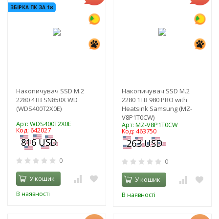
ЗБІРКА ПК ЗА 1₴
Накопичувач SSD M.2
Накопичувач SSD M.2
2280 4TB SN850X WD
2280 1TB 980 PRO with
(WDS400T2X0E)
Heatsink Samsung (MZ-
V8P1T0CW)
Арт: WDS400T2X0E
Арт: MZ-V8P1T0CW
Код: 642027
Код: 463750
0
0
У кошик
У кошик
В наявності
В наявності