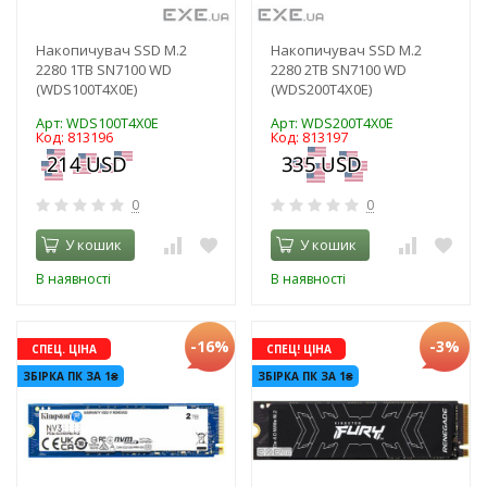
Накопичувач SSD M.2
Накопичувач SSD M.2
2280 1TB SN7100 WD
2280 2TB SN7100 WD
(WDS100T4X0E)
(WDS200T4X0E)
Арт: WDS100T4X0E
Арт: WDS200T4X0E
Код: 813196
Код: 813197
0
0
У кошик
У кошик
В наявності
В наявності
-16%
-3%
СПЕЦ. ЦІНА
СПЕЦ! ЦІНА
ЗБІРКА ПК ЗА 1₴
ЗБІРКА ПК ЗА 1₴