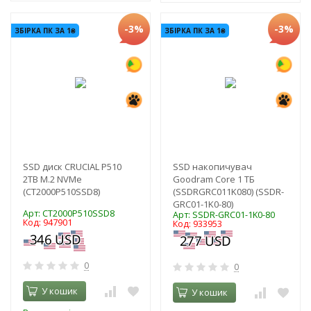
-3%
-3%
ЗБІРКА ПК ЗА 1₴
ЗБІРКА ПК ЗА 1₴
SSD диск CRUCIAL P510
SSD накопичувач
2TB M.2 NVMe
Goodram Core 1 ТБ
(CT2000P510SSD8)
(SSDRGRC011K080) (SSDR-
GRC01-1K0-80)
Арт: CT2000P510SSD8
Арт: SSDR-GRC01-1K0-80
Код: 947901
Код: 933953
0
0
У кошик
У кошик