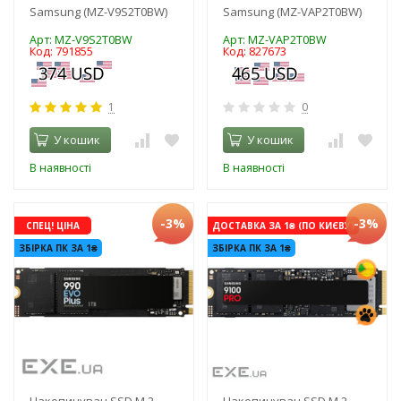
Samsung (MZ-V9S2T0BW)
Samsung (MZ-VAP2T0BW)
Арт: MZ-V9S2T0BW
Арт: MZ-VAP2T0BW
Код: 791855
Код: 827673
1
0
У кошик
У кошик
В наявності
В наявності
-3%
-3%
СПЕЦ! ЦІНА
ДОСТАВКА ЗА 1₴ (ПО КИЄВУ)
ЗБІРКА ПК ЗА 1₴
ЗБІРКА ПК ЗА 1₴
Накопичувач SSD M.2
Накопичувач SSD M.2