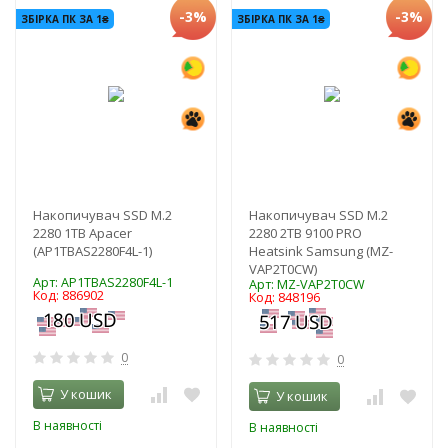
-3%
-3%
ЗБІРКА ПК ЗА 1₴
ЗБІРКА ПК ЗА 1₴
Накопичувач SSD M.2
Накопичувач SSD M.2
2280 1TB Apacer
2280 2TB 9100 PRO
(AP1TBAS2280F4L-1)
Heatsink Samsung (MZ-
VAP2T0CW)
Арт: AP1TBAS2280F4L-1
Арт: MZ-VAP2T0CW
Код: 886902
Код: 848196
0
0
У кошик
У кошик
В наявності
В наявності