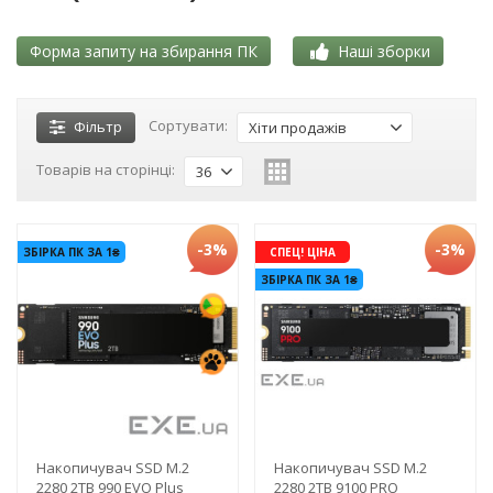
Форма запиту на збирання ПК
Наші зборки
Сортувати:
Фільтр
Хіти продажів
Товарів на сторінці:
36
-3%
-3%
ЗБІРКА ПК ЗА 1₴
СПЕЦ! ЦІНА
ЗБІРКА ПК ЗА 1₴
Накопичувач SSD M.2
Накопичувач SSD M.2
2280 2TB 990 EVO Plus
2280 2TB 9100 PRO