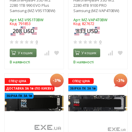
2280 1TB 990 EVO Plus
2280 4TB 9100 PRO
Samsung (MZ-V9S1T0BW)
Samsung (MZ-VAP4T0BW)
Арт: MZ-V9S1T0BW
Арт: MZ-VAP4T0BW
Код: 791853
Код: 827672
0
0
У кошик
У кошик
В наявності
В наявності
-3%
-3%
СПЕЦ! ЦІНА
СПЕЦ! ЦІНА
ДОСТАВКА ЗА 1₴ (ПО КИЄВУ)
ЗБІРКА ПК ЗА 1₴
ЗБІРКА ПК ЗА 1₴