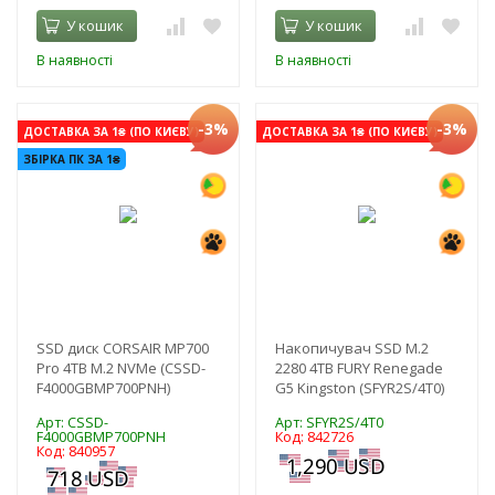
У кошик
У кошик
В наявності
В наявності
-3%
-3%
ДОСТАВКА ЗА 1₴ (ПО КИЄВУ)
ДОСТАВКА ЗА 1₴ (ПО КИЄВУ)
ЗБІРКА ПК ЗА 1₴
SSD диск CORSAIR MP700
Накопичувач SSD M.2
Pro 4TB M.2 NVMe (CSSD-
2280 4TB FURY Renegade
F4000GBMP700PNH)
G5 Kingston (SFYR2S/4T0)
Арт: CSSD-
Арт: SFYR2S/4T0
F4000GBMP700PNH
Код: 842726
Код: 840957