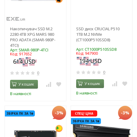
Накопичувач SSD M.2
SSD диск CRUCIAL P510
2280 4TB XPG MARS 980
1TB M.2 NVMe
PRO ADATA (SMAR-980P-
(CT1000P510SSD8)
4TCI)
Арт: CT1000P510SSD8
Арт: SMAR-980P-4TCI
Код: 947900
Код: 917652
0
0
У кошик
У кошик
В наявності
В наявності
-3%
-3%
ЗБІРКА ПК ЗА 1₴
СПЕЦ! ЦІНА
ЗБІРКА ПК ЗА 1₴