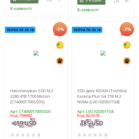
В наявності
В наявності
-3%
-3%
ЗБІРКА ПК ЗА 1₴
ЗБІРКА ПК ЗА 1₴
Накопичувач SSD M.2
SSD диск KIOXIA (Toshiba)
2280 4TB T700 Micron
Exceria Plus G4 1TB M.2
(CT4000T700SSD5)
NVMe (LVD10Z001TG8)
Арт: CT4000T700SSD5
Арт: LVD10Z001TG8
Код: 708982
Код: 822678
0
0