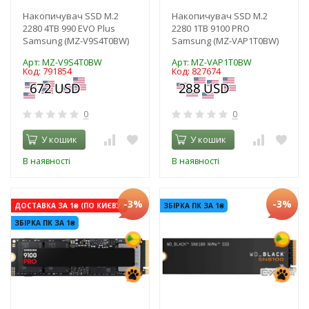
Накопичувач SSD M.2
Накопичувач SSD M.2
2280 4TB 990 EVO Plus
2280 1TB 9100 PRO
Samsung (MZ-V9S4T0BW)
Samsung (MZ-VAP1T0BW)
Арт: MZ-V9S4T0BW
Арт: MZ-VAP1T0BW
Код: 791854
Код: 827674
0
0
У кошик
У кошик
В наявності
В наявності
-3%
-3%
ДОСТАВКА ЗА 1₴ (ПО КИЄВУ)
ЗБІРКА ПК ЗА 1₴
ЗБІРКА ПК ЗА 1₴