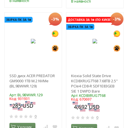
В наявності
В наявності
-3%
-3%
ЗБІРКА ПК ЗА 1₴
ДОСТАВКА ЗА 1₴ (ПО КИЄВУ)
ЗБІРКА ПК ЗА 1₴
SSD диск ACER PREDATOR
Kioxia Solid State Drive
GM9000 1TB M.2 NVMe
KCD8XRUG7T68 7.68TB 2.5"
(BL.9BWWR.129)
PCIe4 CD8-R SDF1E83GEB
SIE 1 DWPD Bare
Арт: BL.9BWWR.129
Арт: KCD8XRUG7T68
Код: 931931
Код: 670697
0
0
У кошик
У кошик