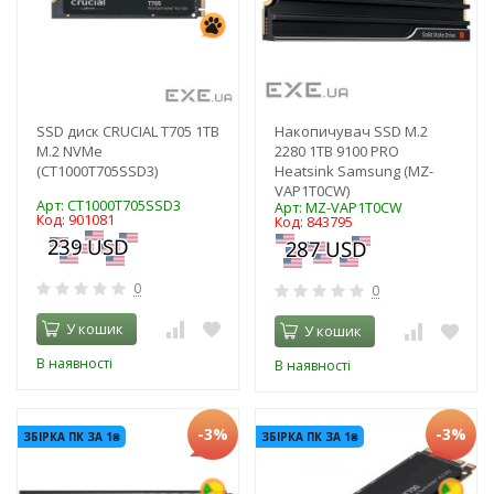
SSD диск CRUCIAL T705 1TB
Накопичувач SSD M.2
M.2 NVMe
2280 1TB 9100 PRO
(CT1000T705SSD3)
Heatsink Samsung (MZ-
VAP1T0CW)
Арт: CT1000T705SSD3
Арт: MZ-VAP1T0CW
Код: 901081
Код: 843795
0
0
У кошик
У кошик
В наявності
В наявності
-3%
-3%
ЗБІРКА ПК ЗА 1₴
ЗБІРКА ПК ЗА 1₴