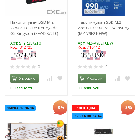
Накопичувач SSD M.2
Накопичувач SSD M.2
2280 2TB FURY Renegade
2280 2TB 990 EVO Samsung
G5 Kingston (SFYR2S/2T0)
(MZ-V9E2T0BW)
Арт: SFYR2S/2T0
Арт: MZ-V9E2T0BW
Код: 842725
Код: 710412
0
0
У кошик
У кошик
В наявності
В наявності
-3%
-3%
ЗБІРКА ПК ЗА 1₴
СПЕЦ! ЦІНА
ЗБІРКА ПК ЗА 1₴