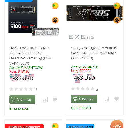
Накопичувач SSD M.2
SSD диск Gigabyte AORUS
2280 4TB 9100 PRO
Gen5 14000 2TB M.2 NVMe
Heatsink Samsung (MZ-
(AG514K2TB)
VAP4T0CW)
Арт: AG514K2TB
Арт: MZ-VAP4T0CW
Код: 839993
Код: 848195
0
0
У кошик
У кошик
В наявності
В наявності
-3%
ЗНИЖКА В КОШИКУ!
ЗБІРКА ПК ЗА 1₴