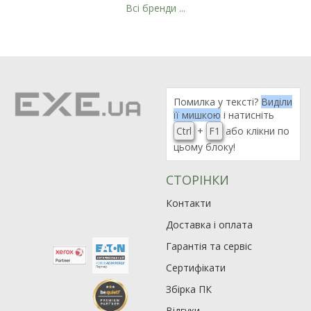
Всі бренди ...
Помилка у тексті?
Виділи
її мишкою
і натисніть
Ctrl
+
F1
або клікни по
цьому блоку!
СТОРІНКИ
Контакти
Доставка і оплата
Гарантія та сервіс
Сертифікати
Збірка ПК
Відгуки