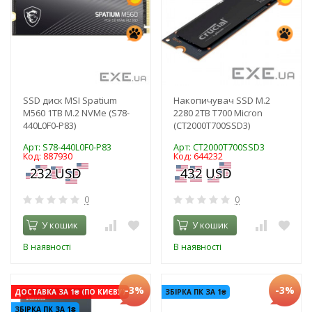
SSD диск MSI Spatium
Накопичувач SSD M.2
M560 1TB M.2 NVMe (S78-
2280 2TB T700 Micron
440L0F0-P83)
(CT2000T700SSD3)
Арт: S78-440L0F0-P83
Арт: CT2000T700SSD3
Код: 887930
Код: 644232
0
0
У кошик
У кошик
В наявності
В наявності
-3%
-3%
ДОСТАВКА ЗА 1₴ (ПО КИЄВУ)
ЗБІРКА ПК ЗА 1₴
ЗБІРКА ПК ЗА 1₴