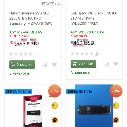
Накопичувач SSD M.2
SSD диск WD Black SN8100
2280 8TB 9100 PRO
2TB M.2 NVMe
Samsung (MZ-VAP8T0BW)
(WDS200T1X0M)
Арт: MZ-VAP8T0BW
Арт: WDS200T1X0M
Код: 935482
Код: 849811
0
0
У кошик
У кошик
В наявності
В наявності
-3%
-3%
ЗБІРКА ПК ЗА 1₴
ЗБІРКА ПК ЗА 1₴