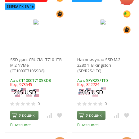
ЗБІРКА ПК ЗА 1₴
SSD диск CRUCIAL T710 1TB
Накопичувач SSD M.2
M.2 NVMe
2280 1TB Kingston
(CT1000T710SSD8)
(SFYR2S/1T0)
Арт: CT1000T710SSD8
Арт: SFYR2S/1T0
Код: 973545
Код: 842724
0
0
У кошик
У кошик
В наявності
В наявності