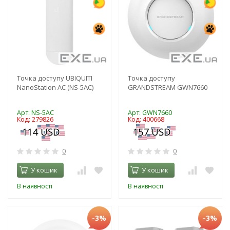
Точка доступу UBIQUITI
Точка доступу
NanoStation AC (NS-5AC)
GRANDSTREAM GWN7660
Арт: NS-5AC
Арт: GWN7660
Код: 279826
Код: 400668
0
0
У кошик
У кошик
В наявності
В наявності
-3%
-3%