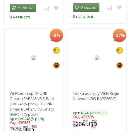
У кошик
У кошик
В наявності
В наявності
-3%
-27%
Wi-Fi репітер TP-LINK
Точка доступу Wi-Fi Ruijie
Omada EAP245 V3 5-Pack
Networks RG-RAP2260(E)
(EAP245(5-pack)) TP-LINK
Omada EAP245 V3 5-Pack
Арт: RG-RAP2260(E)
(EAP245(5-pack))
Код: 433696
Арт: EAP245(5-pack)
Код: 430583