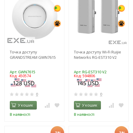
Точка доступу
Точка доступу Wi-Fi Ruijie
GRANDSTREAM GWN7615
Networks RG-EST310 V2
Арт: GWN7615
Арт: RG-EST310 V2
Код: 450574
Код: 594806
0
0
У кошик
У кошик
В наявності
В наявності
-3%
-3%