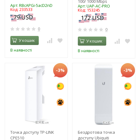
100/ 1000 Mbps
Арт: RBcAPGi-5acD2nD
Арт: UAP-AC-PRO
Код: 233533
Код: 153245
0
0
У кошик
У кошик
В наявності
В наявності
-3%
-3%
Точка доступу TP-LINK
Бездротова точка
CPE510
доступу Ubiquiti