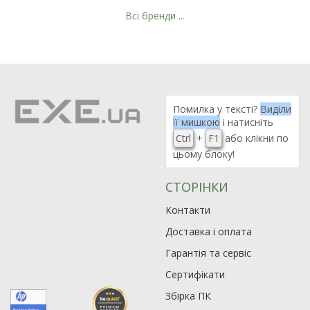
Всі бренди ...
Помилка у тексті?
Виділи
її мишкою
і натисніть
Ctrl
+
F1
або клікни по
цьому блоку!
СТОРІНКИ
Контакти
Доставка і оплата
Гарантія та сервіс
Сертифікати
Збірка ПК