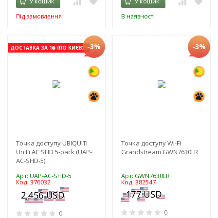
У кошик
У кошик
Під замовлення
В наявності
-3%
-3%
ДОСТАВКА ЗА 1₴ (ПО КИЄВУ)
Точка доступу UBIQUITI
Точка доступу Wi-Fi
UniFi AC SHD 5-pack (UAP-
Grandstream GWN7630LR
AC-SHD-5)
Арт: UAP-AC-SHD-5
Арт: GWN7630LR
Код: 376032
Код: 382547
0
0