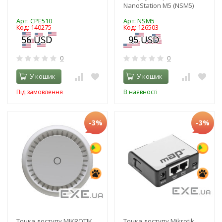
NanoStation M5 (NSM5)
Арт: CPE510
Арт: NSM5
Код: 140275
Код: 126503
0
0
У кошик
У кошик
Під замовлення
В наявності
-3%
-3%
Точка доступу MIKROTIK
Точка доступу Mikrotik