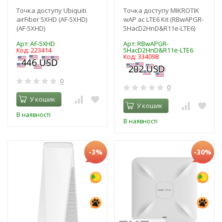
Точка доступу Ubiquiti
Точка доступу MIKROTIK
airFiber 5XHD (AF-5XHD)
wAP ac LTE6 Kit (RBwAPGR-
(AF‑5XHD)
5HacD2HnD&R11e-LTE6)
Арт: AF‑5XHD
Арт: RBwAPGR-
Код: 223414
5HacD2HnD&R11e-LTE6
Код: 334098
0
0
У кошик
У кошик
В наявності
В наявності
-3%
-30%