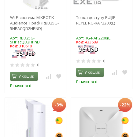
Wi-Fi система MIKROTIK
Точка доступу RUIJIE
Audience 1 pack (RBD25G-
REYEE RG-RAP2200(E)
5HPACQD2HPND)
Арт: RBD25G-
Арт: RG-RAP2200(E)
5HPacQD2HPnD
Код: 433689
Код: 310618
0
0
У кошик
У кошик
В наявності
В наявності
-3%
-22%