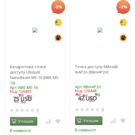
-3%
-3%
Бездротова точка
Точка доступу Mikrotik
доступу Ubiquiti
mAP2n (RBmAP2n)
NanoBeam M5-16 (NBE-M5-
16)
Арт: RBmAP2n
Арт: NBE-M5-16
Код: 126448
Код: 126491
0
0
У кошик
У кошик
В наявності
В наявності