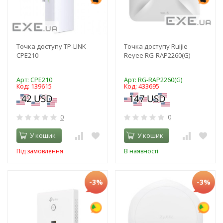
Точка доступу TP-LINK
Точка доступу Ruijie
CPE210
Reyee RG-RAP2260(G)
Арт: CPE210
Арт: RG-RAP2260(G)
Код: 139615
Код: 433695
0
0
У кошик
У кошик
Під замовлення
В наявності
-3%
-3%