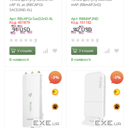
cAP XL ac (RBCAPGI-
mAP (RBmAP2nD)
5ACD2ND-XL)
Арт: RBcAPGi-5acD2nD-XL
Арт: RBMAP2ND
Код: 401879
Код: 161182
0
0
У кошик
У кошик
В наявності
В наявності
-3%
-3%