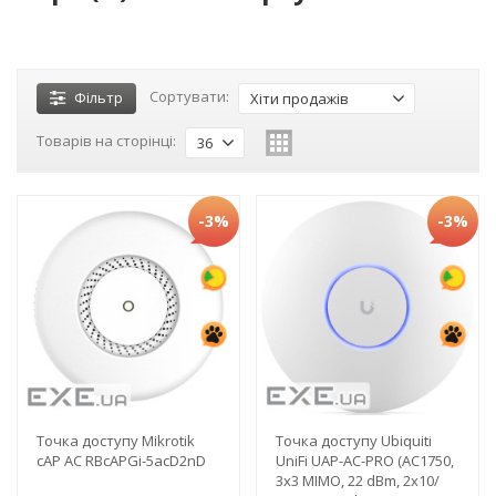
Сортувати:
Фільтр
Хіти продажів
Товарів на сторінці:
36
-3%
-3%
Точка доступу Mikrotik
Точка доступу Ubiquiti
cAP AC RBcAPGi-5acD2nD
UniFi UAP-AC-PRO (AC1750,
3x3 MIMO, 22 dBm, 2x10/