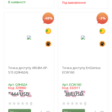
В наявності
Під замовлення
-68%
-3%
Точка доступу ARUBA AP-
Точка доступу EnGenius
515 (Q9H62A)
ECW160
Арт: Q9H62A
Арт: ECW160
Код: 329960
Код: 332011
0
0