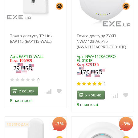
Точка доступу TP-Link
Точка доступу ZYXEL
EAP115 (EAP115-WALL)
NWA1123-AC Pro
(NWA1123ACPRO-EU0101F)
Арт: EAP115-WALL
Арт: NWA1123ACPRO-
Код: 196939
EU0101F
Код: 329136
0
1
У кошик
У кошик
В наявності
В наявності
-3%
-3%
РОЗПРОДАЖ