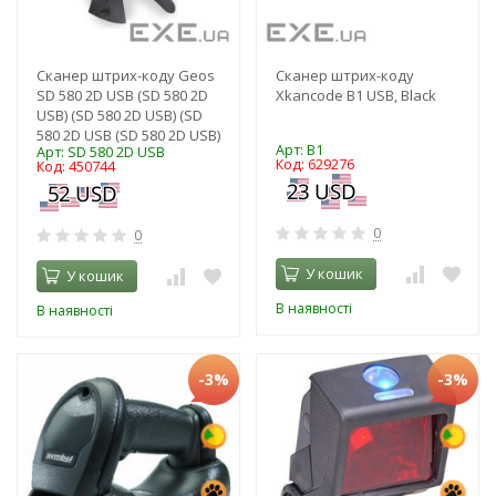
Сканер штрих-коду Geos
Сканер штрих-коду
SD 580 2D USB (SD 580 2D
Xkancode B1 USB, Black
USB) (SD 580 2D USB) (SD
580 2D USB (SD 580 2D USB)
Арт: B1
Арт: SD 580 2D USB
Код: 629276
Код: 450744
0
0
У кошик
У кошик
В наявності
В наявності
-3%
-3%