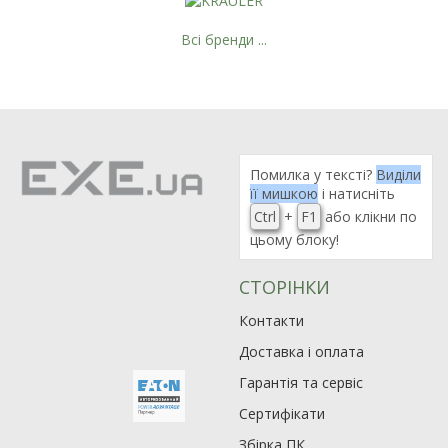
Всі бренди ...
Помилка у тексті?
Виділи
її мишкою
і натисніть
Ctrl
+
F1
або клікни по
цьому блоку!
СТОРІНКИ
Контакти
Доставка і оплата
Гарантія та сервіс
Сертифікати
Збірка ПК