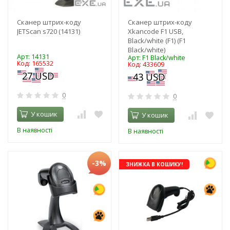
Сканер штрих-коду
Сканер штрих-коду
JETScan s720 (14131)
Xkancode F1 USB,
Black/white (F1) (F1
Black/white)
Арт: 14131
Арт: F1 Black/white
Код: 165532
Код: 433609
0
0
У кошик
У кошик
В наявності
В наявності
-3%
ЗНИЖКА В КОШИКУ!