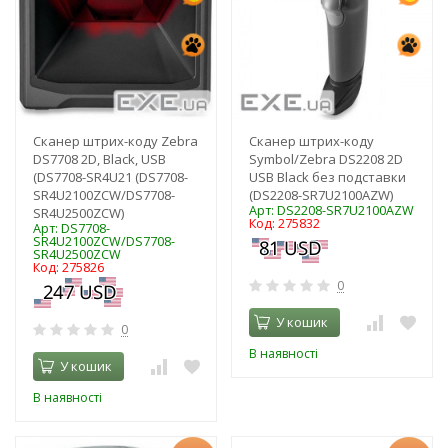
Сканер штрих-коду Zebra
Сканер штрих-коду
DS7708 2D, Black, USB
Symbol/Zebra DS2208 2D
(DS7708-SR4U21 (DS7708-
USB Black без подставки
SR4U2100ZCW/DS7708-
(DS2208-SR7U2100AZW)
Арт: DS2208-SR7U2100AZW
SR4U2500ZCW)
Код: 275832
Арт: DS7708-
SR4U2100ZCW/DS7708-
SR4U2500ZCW
Код: 275826
0
У кошик
0
В наявності
У кошик
В наявності