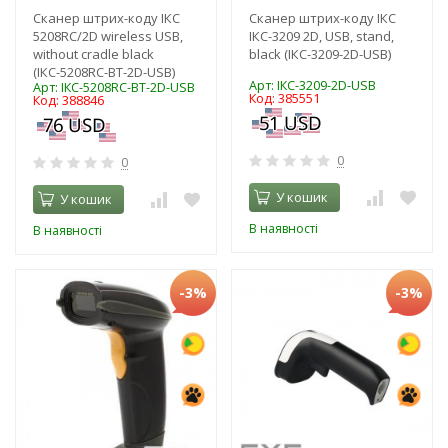
Сканер штрих-коду ІКС
Сканер штрих-коду ІКС
5208RC/2D wireless USB,
ІКС-3209 2D, USB, stand,
without cradle black
black (ІКС-3209-2D-USB)
(ІКС-5208RC-BT-2D-USB)
Арт: ІКС-3209-2D-USB
Арт: ІКС-5208RC-BT-2D-USB
Код: 385551
Код: 388846
0
0
У кошик
У кошик
В наявності
В наявності
-3%
-3%