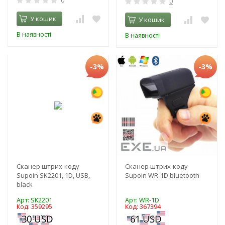
0
0
У кошик
У кошик
В наявності
В наявності
-3%
-3%
Сканер штрих-коду
Сканер штрих-коду
Supoin SK2201, 1D, USB,
Supoin WR-1D bluetooth
black
Арт: SK2201
Арт: WR-1D
Код: 359295
Код: 367394