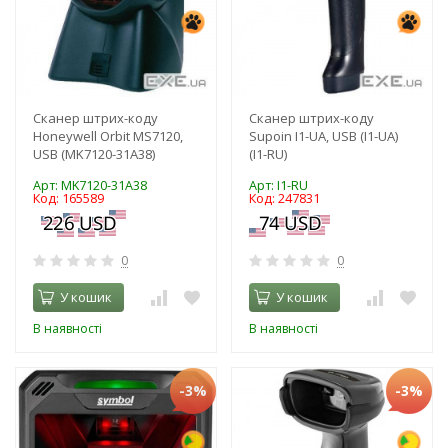
Сканер штрих-коду
Сканер штрих-коду
Honeywell Orbit MS7120,
Supoin I1-UA, USB (I1-UA)
USB (MK7120-31A38)
(I1-RU)
Арт: MK7120-31A38
Арт: I1-RU
Код: 165589
Код: 247831
0
0
У кошик
У кошик
В наявності
В наявності
-3%
-3%