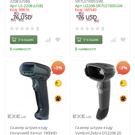
2208 (USB))
SR7U2100SGW)
Арт: LS-2208 (USB)
Арт: LI2208-SR7U2100SGW
Код: 99616
Код: 165540
0
0
У кошик
У кошик
В наявності
В наявності
-3%
-3%
Сканер штрих-коду
Сканер штрих-коду
Honeywell Xenon 1900HD
Symbol/Zebra DS2208 2D