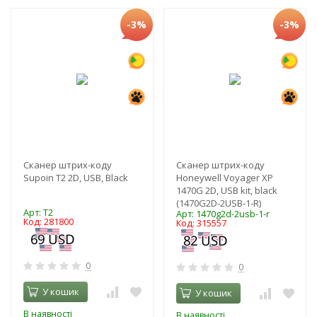
-3%
-3%
Сканер штрих-коду
Сканер штрих-коду
Supoin T2 2D, USB, Black
Honeywell Voyager XP
1470G 2D, USB kit, black
(1470G2D-2USB-1-R)
Арт: T2
Арт: 1470g2d-2usb-1-r
Код: 281800
Код: 315557
0
0
У кошик
У кошик
В наявності
В наявності