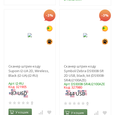
-3%
-3%
Сканер штрих-коду
Сканер штрих-коду
Supoin I2-UA 2D, Wireless,
Symbol/Zebra DS9308-SR
Black (I2-UA) (I2-RU)
2D USB, black, kit (DS9308-
SR4U2100AZE)
Арт: I2-RU
Арт: DS9308-SR4U2100AZE
Код: 321905
Код: 327980
0
0
У кошик
У кошик