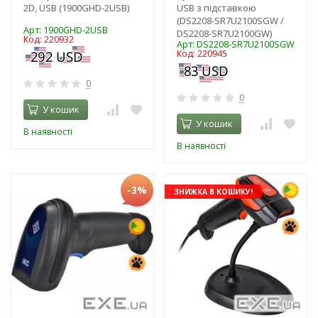
2D, USB (1900GHD-2USB)
USB з підставкою
(DS2208-SR7U2100SGW /
Арт: 1900GHD-2USB
DS2208-SR7U2100GW)
Код: 220932
Арт: DS2208-SR7U2100SGW
Код: 220945
0
0
У кошик
У кошик
В наявності
В наявності
-3%
ЗНИЖКА В КОШИКУ!