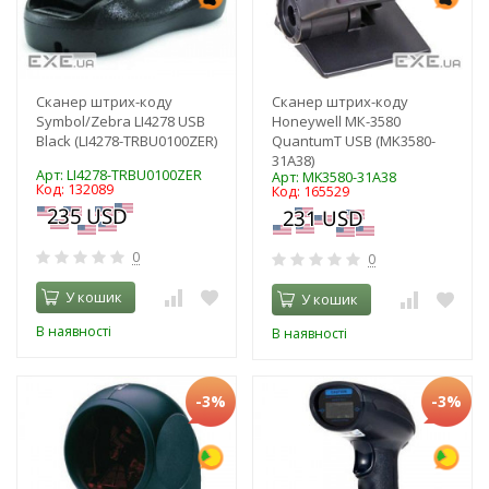
Сканер штрих-коду
Сканер штрих-коду
Symbol/Zebra LI4278 USB
Honeywell MК-3580
Black (LI4278-TRBU0100ZER)
QuantumT USB (MK3580-
31A38)
Арт: LI4278-TRBU0100ZER
Арт: MK3580-31A38
Код: 132089
Код: 165529
0
0
У кошик
У кошик
В наявності
В наявності
-3%
-3%