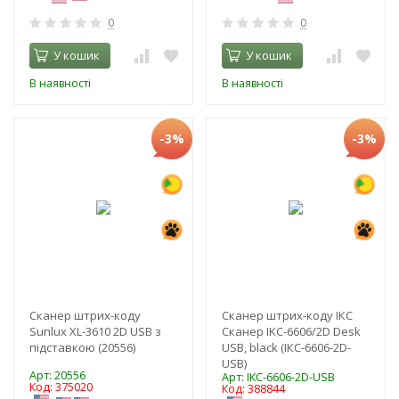
0
0
У кошик
У кошик
В наявності
В наявності
-3%
-3%
Сканер штрих-коду
Сканер штрих-коду ІКС
Sunlux XL-3610 2D USB з
Сканер IKC-6606/2D Desk
підставкою (20556)
USB, black (ІКС-6606-2D-
USB)
Арт: 20556
Арт: ІКС-6606-2D-USB
Код: 375020
Код: 388844