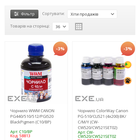
Сортувати:
Фільтр
Хіти продажів
Товарів на сторінці:
36
-3%
-3%
Чорнило WWM CANON
Чорнило ColorWay Canon
PG440/510/512/PGI520
PG-510/CLI521 (4х200) BK/
BlackPigmen (C10/BP)
С/M/Y (CW-
CW520/CW521SET02)
Арт: C10/BP
Арт: CW-
Код: 58813
CW520/CW521SET02