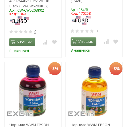
40/37/440/510/512/CLI8
(E64/B)
Black (CW-CW520BK02)
Арт: E64/B
Арт: CW-CW520BK02
Код: 170258
Код: 58493
0
0
У кошик
У кошик
В наявності
В наявності
-3%
-3%
Чорнило WWM EPSON
Чорнило WWM EPSON