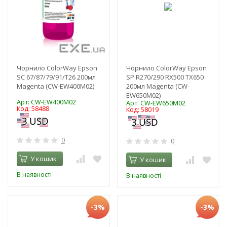
Чорнило ColorWay Epson
Чорнило ColorWay Epson
SC 67/87/79/91/T26 200мл
SP R270/290 RX500 TX650
Magenta (CW-EW400M02)
200мл Magenta (CW-
EW650M02)
Арт: CW-EW400M02
Арт: CW-EW650M02
Код: 58488
Код: 58019
0
0
У кошик
У кошик
В наявності
В наявності
-3%
-3%