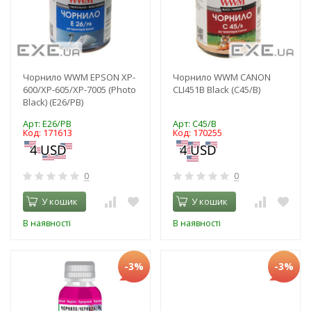
Чорнило WWM EPSON XP-
Чорнило WWM CANON
600/XP-605/XP-7005 (Photo
CLI451B Black (C45/B)
Black) (E26/PB)
Арт: E26/PB
Арт: C45/B
Код: 171613
Код: 170255
0
0
У кошик
У кошик
В наявності
В наявності
-3%
-3%