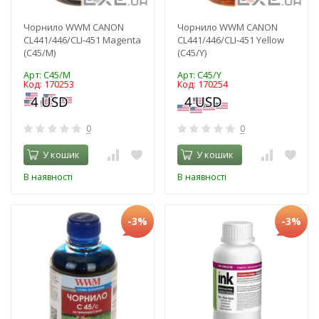
Чорнило WWM CANON
Чорнило WWM CANON
CL441/446/CLI-451 Magenta
CL441/446/CLI-451 Yellow
(C45/M)
(C45/Y)
Арт: C45/M
Арт: C45/Y
Код: 170253
Код: 170254
0
0
У кошик
У кошик
В наявності
В наявності
-3%
-3%