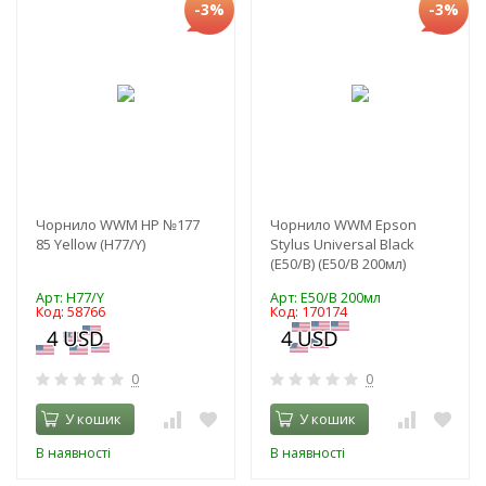
-3%
-3%
Чорнило WWM HP №177
Чорнило WWM Epson
85 Yellow (H77/Y)
Stylus Universal Black
(E50/B) (E50/B 200мл)
Арт: H77/Y
Арт: E50/B 200мл
Код: 58766
Код: 170174
0
0
У кошик
У кошик
В наявності
В наявності