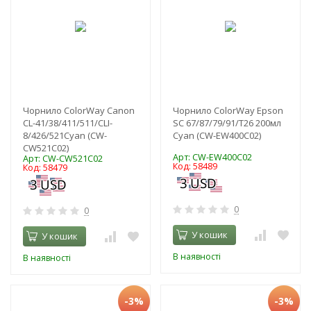
Чорнило ColorWay Canon
Чорнило ColorWay Epson
CL-41/38/411/511/CLI-
SC 67/87/79/91/T26 200мл
8/426/521Cyan (CW-
Cyan (CW-EW400C02)
CW521C02)
Арт: CW-EW400C02
Арт: CW-CW521C02
Код: 58489
Код: 58479
0
0
У кошик
У кошик
В наявності
В наявності
-3%
-3%