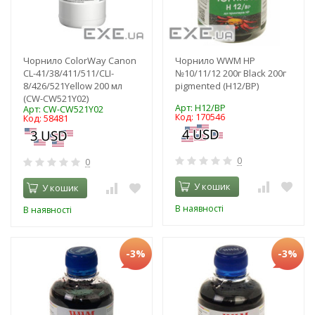
Чорнило ColorWay Canon
Чорнило WWM HP
CL-41/38/411/511/CLI-
№10/11/12 200г Black 200г
8/426/521Yellow 200 мл
pigmented (H12/BP)
(CW-CW521Y02)
Арт: H12/BP
Арт: CW-CW521Y02
Код: 170546
Код: 58481
0
0
У кошик
У кошик
В наявності
В наявності
-3%
-3%