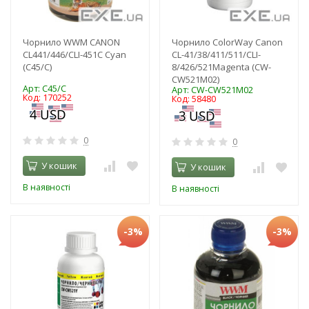
Чорнило WWM CANON
Чорнило ColorWay Canon
CL441/446/CLI-451C Cyan
CL-41/38/411/511/CLI-
(C45/C)
8/426/521Magentа (CW-
CW521M02)
Арт: C45/C
Арт: CW-CW521M02
Код: 170252
Код: 58480
0
0
У кошик
У кошик
В наявності
В наявності
-3%
-3%