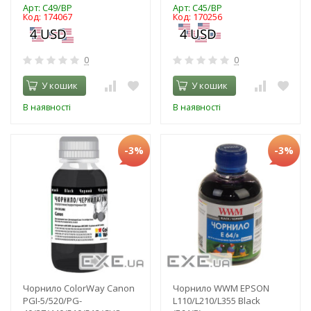
Арт: C49/BP
Арт: C45/BP
Код: 174067
Код: 170256
0
0
У кошик
У кошик
В наявності
В наявності
-3%
-3%
Чорнило ColorWay Canon
Чорнило WWM EPSON
PGI-5/520/PG-
L110/L210/L355 Black