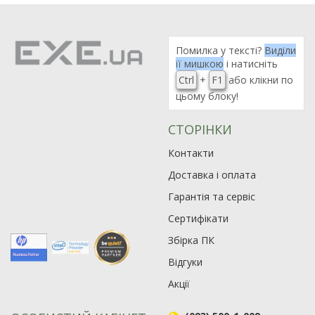
Помилка у тексті?
Виділи
її мишкою
і натисніть
Ctrl
+
F1
або клікни по
цьому блоку!
СТОРІНКИ
Контакти
Доставка і оплата
Гарантія та сервіс
Сертифікати
Збірка ПК
Відгуки
Акції