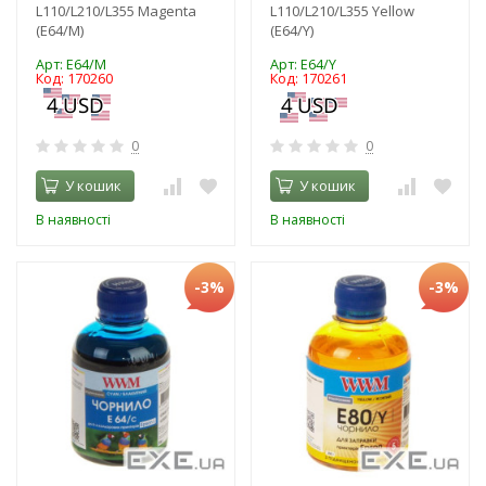
L110/L210/L355 Magenta
L110/L210/L355 Yellow
(E64/M)
(E64/Y)
Арт: E64/M
Арт: E64/Y
Код: 170260
Код: 170261
0
0
У кошик
У кошик
В наявності
В наявності
-3%
-3%