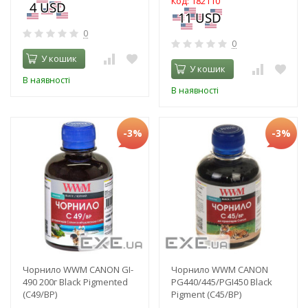
Код: 182110
0
0
У кошик
У кошик
В наявності
В наявності
-3%
-3%
Чорнило WWM CANON GI-
Чорнило WWM CANON
490 200г Black Pigmented
PG440/445/PGI450 Black
(C49/BP)
Pigment (C45/BP)