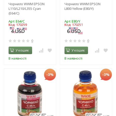
Чорнило WWM EPSON
Чорнило WWM EPSON
L110/L210/L355 Cyan
L800 Yellow (E80/Y)
(E64/C)
Арт: E64/C
Арт: E80/Y
Код: 170259
Код: 170251
0
0
У кошик
У кошик
В наявності
В наявності
-3%
-3%