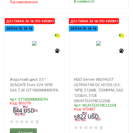
В наявності
Під замовлення
-3%
-3%
ДОСТАВКА ЗА 1₴ (ПО КИЄВУ)
ДОСТАВКА ЗА 1₴ (ПО КИЄВУ)
ЗБІРКА ПК ЗА 1₴
ЗБІРКА ПК ЗА 1₴
Жорсткий диск 3.5"
HDD Server WD/HGST
SEAGATE Exos X24 16TB
ULTRASTAR DC HC555 (3.5,
SAS 7.2K (ST16000NM007H)
18TB, 512MB, 7200RPM, SAS
12Gb/s, 512E
Арт: ST16000NM007H
(WUH722018CL5204)
Код: 950779
Арт: WUH722018CL5204
Код: 973487
0
0
У кошик