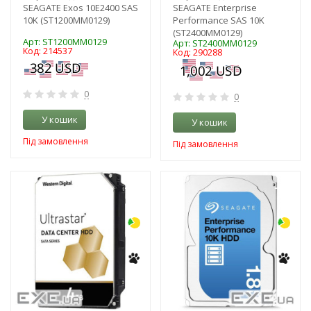
SEAGATE Exos 10E2400 SAS
SEAGATE Enterprise
10K (ST1200MM0129)
Performance SAS 10K
(ST2400MM0129)
Арт: ST1200MM0129
Арт: ST2400MM0129
Код: 214537
Код: 290288
0
0
У кошик
У кошик
Під замовлення
Під замовлення
-3%
-3%