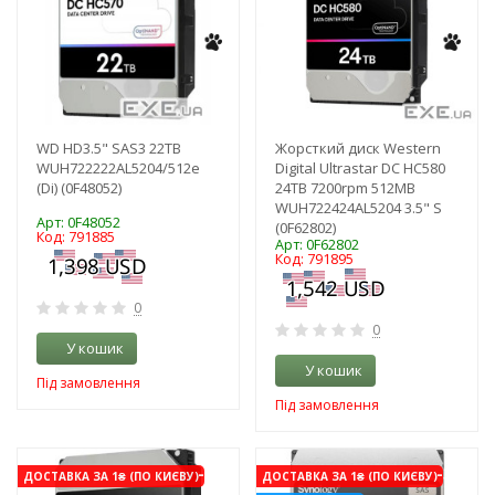
WD HD3.5" SAS3 22TB
Жорсткий диск Western
WUH722222AL5204/512e
Digital Ultrastar DC HC580
(Di) (0F48052)
24TB 7200rpm 512MB
WUH722424AL5204 3.5" S
Арт: 0F48052
(0F62802)
Код: 791885
Арт: 0F62802
Код: 791895
0
0
У кошик
У кошик
Під замовлення
Під замовлення
-3%
-3%
ДОСТАВКА ЗА 1₴ (ПО КИЄВУ)
ДОСТАВКА ЗА 1₴ (ПО КИЄВУ)