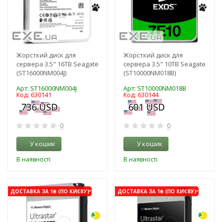
Жорсткий диск для
Жорсткий диск для
сервера 3.5" 16TB Seagate
сервера 3.5" 10TB Seagate
(ST16000NM004J)
(ST10000NM018B)
Арт: ST16000NM004J
Арт: ST10000NM018B
Код: 630141
Код: 630144
0
0
У кошик
У кошик
В наявності
В наявності
-3%
-3%
ДОСТАВКА ЗА 1₴ (ПО КИЄВУ)
ДОСТАВКА ЗА 1₴ (ПО КИЄВУ)