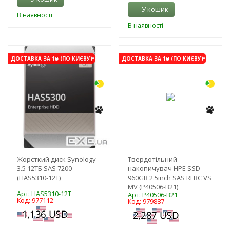
У кошик
В наявності
В наявності
-3%
-3%
ДОСТАВКА ЗА 1₴ (ПО КИЄВУ)
ДОСТАВКА ЗА 1₴ (ПО КИЄВУ)
Жорсткий диск Synology
Твердотільний
3.5 12TБ SAS 7200
накопичувач HPE SSD
(HAS5310-12T)
960GB 2.5inch SAS RI BC VS
MV (P40506-B21)
Арт: HAS5310-12T
Арт: P40506-B21
Код: 977112
Код: 979887