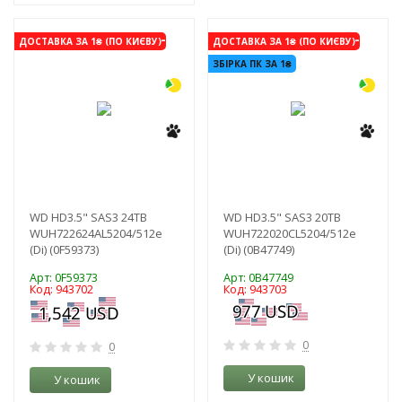
-3%
-3%
ДОСТАВКА ЗА 1₴ (ПО КИЄВУ)
ДОСТАВКА ЗА 1₴ (ПО КИЄВУ)
ЗБІРКА ПК ЗА 1₴
WD HD3.5" SAS3 24TB
WD HD3.5" SAS3 20TB
WUH722624AL5204/512e
WUH722020CL5204/512e
(Di) (0F59373)
(Di) (0B47749)
Арт: 0F59373
Арт: 0B47749
Код: 943702
Код: 943703
0
0
У кошик
У кошик