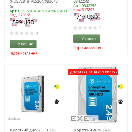
(HUS728T8TAL5204/0B3640
0B42258)
Арт: 0B42258
0)
Код: 317297
Арт: HUS728T8TAL5204/0B36400
Код: 270365
0
0
У кошик
У кошик
Під замовлення
Під замовлення
-3%
-3%
ДОСТАВКА ЗА 1₴ (ПО КИЄВУ)
Жорсткий диск 2.5 "1.2TB
Жорсткий диск 2.4TB