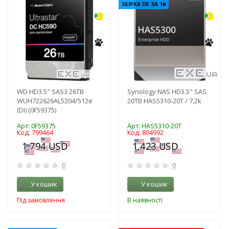
ЗБІРКА ПК ЗА 1₴
WD HD3.5" SAS3 26TB
Synology NAS HD3.5" SAS
WUH722626AL5204/512e
20TB HAS5310-20T / 7,2k
(Di) (0F59375)
Арт: 0F59375
Арт: HAS5310-20T
Код: 799464
Код: 804992
0
0
У кошик
У кошик
Під замовлення
В наявності