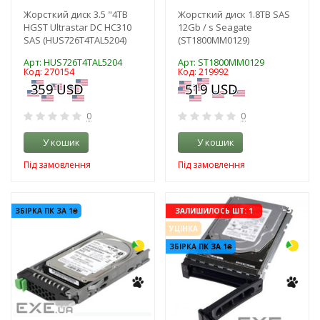
Жорсткий диск 3.5 "4TB
Жорсткий диск 1.8TB SAS
HGST Ultrastar DC HC310
12Gb / s Seagate
SAS (HUS726T4TAL5204)
(ST1800MM0129)
Арт: HUS726T4TAL5204
Арт: ST1800MM0129
Код: 270154
Код: 219992
0
0
У кошик
У кошик
Під замовлення
Під замовлення
-3%
-3%
ЗБІРКА ПК ЗА 1₴
ЗАЛИШИЛОСЬ ШТ: 1
УЦІНКА
ЗБІРКА ПК ЗА 1₴