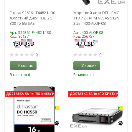
Fujitsu S26361-F4482-L130 -
Жорсткий диск DELL EMC
Жорсткий диск HDD 2.5
1TB 7.2K RPM NLSAS 512n
300 Гб 6G SAS
3.5in (400-ALQF-08)
Арт: S26361-F4482-L130
Арт: 400-ALQF-08
Код: 86137
Код: 256757
0
0
У кошик
У кошик
В наявності
В наявності
-3%
-3%
ДОСТАВКА ЗА 1₴ (ПО КИЄВУ)
ДОСТАВКА ЗА 1₴ (ПО КИЄВУ)