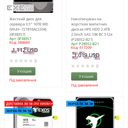
Жесткий диск для
Накопичувач на
сервера 3.5" 16TB WD
жорстких магнітних
(WUH--721816AL5204)
дисках HPE HDD 2.4TB
(0F38357)
2.5inch SAS 10K BC 512e
Арт: 0F38357
(P28352-B21)
Код: 384660
Арт: P28352-B21
Код: 617209
0
0
У кошик
У кошик
Під замовлення
Під замовлення
-3%
-3%
ДОСТАВКА ЗА 1₴ (ПО КИЄВУ)
ЗБІРКА ПК ЗА 1₴
ЗБІРКА ПК ЗА 1₴