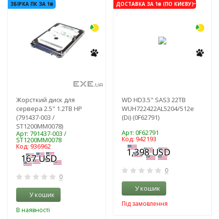
-3%
-3%
ЗБІРКА ПК ЗА 1₴
ДОСТАВКА ЗА 1₴ (ПО КИЄВУ)
Жорсткий диск для
WD HD3.5" SAS3 22TB
сервера 2.5" 1.2TB HP
WUH722422AL5204/512e
(791437-003 /
(Di) (0F62791)
ST1200MM0078)
Арт: 0F62791
Арт: 791437-003 /
Код: 942193
ST1200MM0078
Код: 936962
0
0
У кошик
У кошик
Під замовлення
В наявності