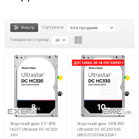
Сортувати:
Фільтр
Хіти продажів
Товарів на сторінці:
36
-3%
-3%
ДОСТАВКА ЗА 1₴ (ПО КИЄВУ)
Жорсткий диск 3.5" 8TB
Жорсткий диск 10TB WD
HGST Ultrastar DC HC320
Ultrastar DC HC330 SAS
SAS
(WUS721010AL5204 /