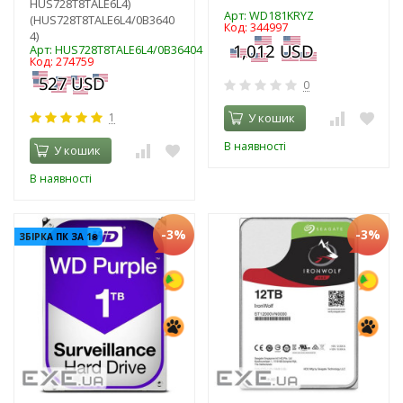
HUS728T8TALE6L4)
Арт: WD181KRYZ
(HUS728T8TALE6L4/0B3640
Код: 344997
4)
Арт: HUS728T8TALE6L4/0B36404
Код: 274759
0
1
У кошик
В наявності
У кошик
В наявності
-3%
-3%
ЗБІРКА ПК ЗА 1₴