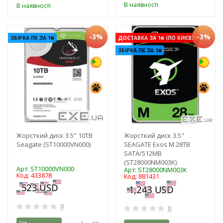
В наявності
В наявності
-3%
-3%
ЗБІРКА ПК ЗА 1₴
ДОСТАВКА ЗА 1₴ (ПО КИЄВУ)
ЗБІРКА ПК ЗА 1₴
Жорсткий диск 3.5" 10TB
Жорсткий диск 3.5"
Seagate (ST10000VN000)
SEAGATE Exos M 28TB
SATA/512MB
(ST28000NM003K)
Арт: ST10000VN000
Арт: ST28000NM003K
Код: 433878
Код: 881431
0
0