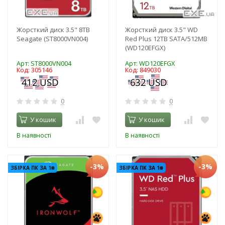
Жорсткий диск 3.5" 8TB
Жорсткий диск 3.5" WD
Seagate (ST8000VN004)
Red Plus 12TB SATA/512MB
(WD120EFGX)
Арт: ST8000VN004
Арт: WD120EFGX
Код: 305146
Код: 849030
0
0
У кошик
У кошик
В наявності
В наявності
-3%
-3%
ЗБІРКА ПК ЗА 1₴
ЗБІРКА ПК ЗА 1₴