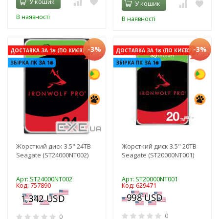
У кошик
У кошик
В наявності
В наявності
-3%
-3%
ДОСТАВКА ЗА 1₴ (ПО КИЄВУ)
ДОСТАВКА ЗА 1₴ (ПО КИЄВУ)
ЗБІРКА ПК ЗА 1₴
ЗБІРКА ПК ЗА 1₴
Жорсткий диск 3.5" 24TB
Жорсткий диск 3.5" 20TB
Seagate (ST24000NT002)
Seagate (ST20000NT001)
Арт: ST24000NT002
Арт: ST20000NT001
Код: 757890
Код: 629471
0
0