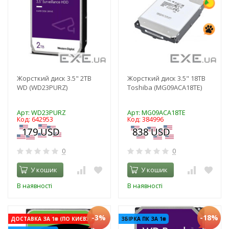
Жорсткий диск 3.5" 2TB
Жорсткий диск 3.5" 18TB
WD (WD23PURZ)
Toshiba (MG09ACA18TE)
Арт: WD23PURZ
Арт: MG09ACA18TE
Код: 642953
Код: 384996
0
0
У кошик
У кошик
В наявності
В наявності
-3%
-18%
ДОСТАВКА ЗА 1₴ (ПО КИЄВУ)
ЗБІРКА ПК ЗА 1₴