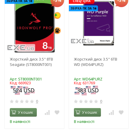
-3%
-3%
ЗБІРКА ПК ЗА 1₴
СПЕЦ! ЦІНА
ЗБІРКА ПК ЗА 1₴
Жорсткий диск 3.5" 8TB
Жорсткий диск 3.5" 6TB
Seagate (ST8000NT001)
WD (WD64PURZ)
Арт: ST8000NT001
Арт: WD64PURZ
Код: 669923
Код: 631769
0
0
У кошик
У кошик
В наявності
В наявності