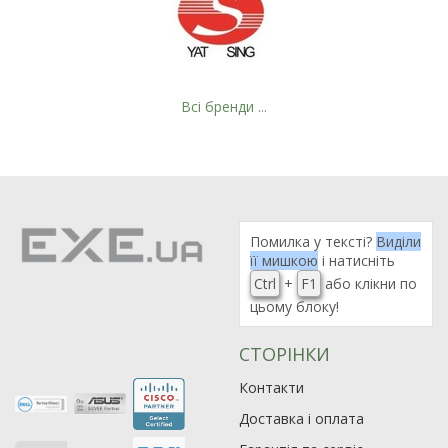
Всі бренди ...
Помилка у тексті?
Виділи
її мишкою
і натисніть
Ctrl
+
F1
або клікни по
цьому блоку!
СТОРІНКИ
Контакти
Доставка і оплата