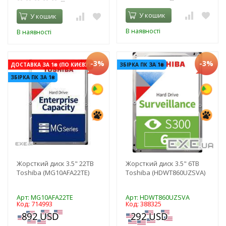
У кошик
У кошик
В наявності
В наявності
-3%
-3%
ДОСТАВКА ЗА 1₴ (ПО КИЄВУ)
ЗБІРКА ПК ЗА 1₴
ЗБІРКА ПК ЗА 1₴
Жорсткий диск 3.5" 22TB
Жорсткий диск 3.5" 6TB
Toshiba (MG10AFA22TE)
Toshiba (HDWT860UZSVA)
Арт: MG10AFA22TE
Арт: HDWT860UZSVA
Код: 714993
Код: 388325