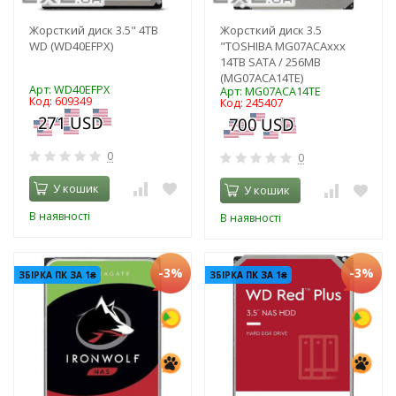
Жорсткий диск 3.5" 4TB
Жорсткий диск 3.5
WD (WD40EFPX)
"TOSHIBA MG07ACAxxx
14TB SATA / 256MB
(MG07ACA14TE)
Арт: WD40EFPX
Арт: MG07ACA14TE
Код: 609349
Код: 245407
0
0
У кошик
У кошик
В наявності
В наявності
-3%
-3%
ЗБІРКА ПК ЗА 1₴
ЗБІРКА ПК ЗА 1₴