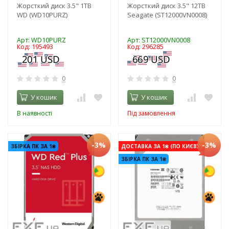
Жорсткий диск 3.5" 1TB
Жорсткий диск 3.5" 12TB
WD (WD10PURZ)
Seagate (ST12000VN0008)
Арт: WD10PURZ
Арт: ST12000VN0008
Код: 195493
Код: 296285
0
0
У кошик
У кошик
В наявності
Під замовлення
-3%
-3%
ЗБІРКА ПК ЗА 1₴
ДОСТАВКА ЗА 1₴ (ПО КИЄВУ)
ЗБІРКА ПК ЗА 1₴