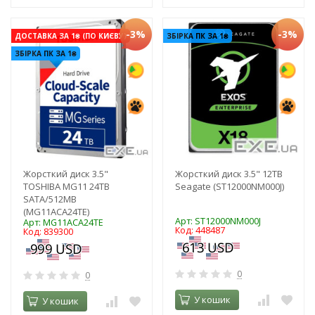
-3%
-3%
ДОСТАВКА ЗА 1₴ (ПО КИЄВУ)
ЗБІРКА ПК ЗА 1₴
ЗБІРКА ПК ЗА 1₴
Жорсткий диск 3.5"
Жорсткий диск 3.5" 12TB
TOSHIBA MG11 24TB
Seagate (ST12000NM000J)
SATA/512MB
(MG11ACA24TE)
Арт: ST12000NM000J
Арт: MG11ACA24TE
Код: 448487
Код: 839300
0
0
У кошик
У кошик