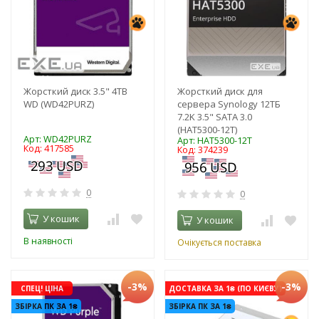
Жорсткий диск 3.5" 4TB
Жорсткий диск для
WD (WD42PURZ)
сервера Synology 12TБ
7.2K 3.5" SATA 3.0
(HAT5300-12T)
Арт: WD42PURZ
Арт: HAT5300-12T
Код: 417585
Код: 374239
0
0
У кошик
У кошик
В наявності
Очікується поставка
-3%
-3%
СПЕЦ! ЦІНА
ДОСТАВКА ЗА 1₴ (ПО КИЄВУ)
ЗБІРКА ПК ЗА 1₴
ЗБІРКА ПК ЗА 1₴