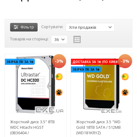
Сортувати:
Фільтр
Хіти продажів
Товарів на сторінці:
36
-3%
-3%
ЗБІРКА ПК ЗА 1₴
ДОСТАВКА ЗА 1₴ (ПО КИЄВУ)
ЗБІРКА ПК ЗА 1₴
Жорсткий диск 3.5" 8TB
Жорсткий диск 3.5 "WD
WDC Hitachi HGST
Gold 18TB SATA / 512MB
(0B36404 /
(WD181KRYZ)