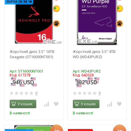
ЗБІРКА ПК ЗА 1₴
Жорсткий диск 3.5" 16TB
Жорсткий диск 3.5" 4TB
Seagate (ST16000NT001)
WD (WD43PURZ)
Арт: ST16000NT001
Арт: WD43PURZ
Код: 617378
Код: 642028
0
0
У кошик
У кошик
В наявності
В наявності