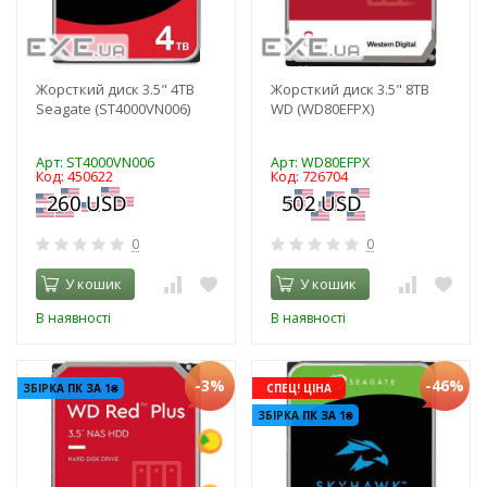
Жорсткий диск 3.5" 4TB
Жорсткий диск 3.5" 8TB
Seagate (ST4000VN006)
WD (WD80EFPX)
Арт: ST4000VN006
Арт: WD80EFPX
Код: 450622
Код: 726704
0
0
У кошик
У кошик
В наявності
В наявності
-3%
-46%
ЗБІРКА ПК ЗА 1₴
СПЕЦ! ЦІНА
ЗБІРКА ПК ЗА 1₴