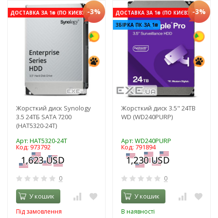
-3%
-3%
ДОСТАВКА ЗА 1₴ (ПО КИЄВУ)
ДОСТАВКА ЗА 1₴ (ПО КИЄВУ)
ЗБІРКА ПК ЗА 1₴
Жорсткий диск Synology
Жорсткий диск 3.5" 24TB
3.5 24TБ SATA 7200
WD (WD240PURP)
(HAT5320-24T)
Арт: HAT5320-24T
Арт: WD240PURP
Код: 973792
Код: 791894
0
0
У кошик
У кошик
Під замовлення
В наявності