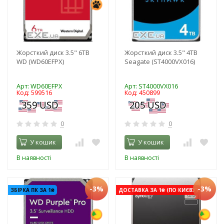
Жорсткий диск 3.5" 6TB
Жорсткий диск 3.5" 4TB
WD (WD60EFPX)
Seagate (ST4000VX016)
Арт: WD60EFPX
Арт: ST4000VX016
Код: 599516
Код: 450899
0
0
У кошик
У кошик
В наявності
В наявності
-3%
-3%
ЗБІРКА ПК ЗА 1₴
ДОСТАВКА ЗА 1₴ (ПО КИЄВУ)